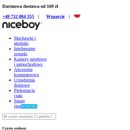
Darmowa dostawa od 169 zł
+48 732 084 355
|
Wsparcie
|
Słuchawki i
głośniki
Inteligentne
zegarki
Kamery sportowe
i samochodowe
Akcesoria
komputerowe
Urządzenia
domowe
Pielęgnacja
ciała
Smart
ring
NOWOŚĆ
Często szukasz