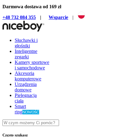
Darmowa dostawa od 169 zł
+48 732 084 355
|
Wsparcie
|
Słuchawki i
głośniki
Inteligentne
zegarki
Kamery sportowe
i samochodowe
Akcesoria
komputerowe
Urządzenia
domowe
Pielęgnacja
ciała
Smart
ring
NOWOŚĆ
Często szukasz