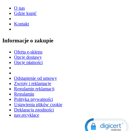
O nas
Gdzie kupić
Kontakt
Informacje o zakupie
Oferta e-sklepu
Opcje dostawy
Opcje płatności
Odstąpienie od umowy
Zwroty i reklamacje
Regulamin reklamacji
Regulamin
Polityka prywatności
Ustawienia plików cookie
Deklaracja zgodności
nav.recyklace