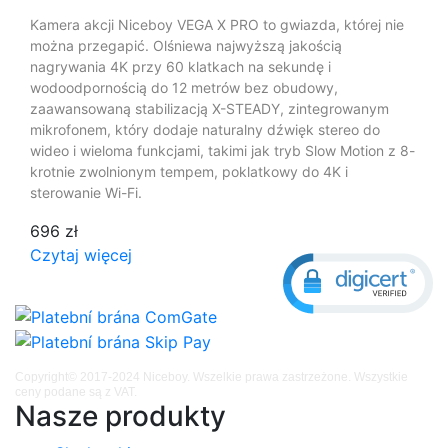
Kamera akcji Niceboy VEGA X PRO to gwiazda, której nie
można przegapić. Olśniewa najwyższą jakością
nagrywania 4K przy 60 klatkach na sekundę i
wodoodpornością do 12 metrów bez obudowy,
zaawansowaną stabilizacją X-STEADY, zintegrowanym
mikrofonem, który dodaje naturalny dźwięk stereo do
wideo i wieloma funkcjami, takimi jak tryb Slow Motion z 8-
krotnie zwolnionym tempem, poklatkowy do 4K i
sterowanie Wi-Fi.
696 zł
Czytaj więcej
Copyright© 2017-2024 Niceboy. Wszelkie prawa zastrzeżone. Wszystkie
ceny podane są z VAT.
Nasze produkty