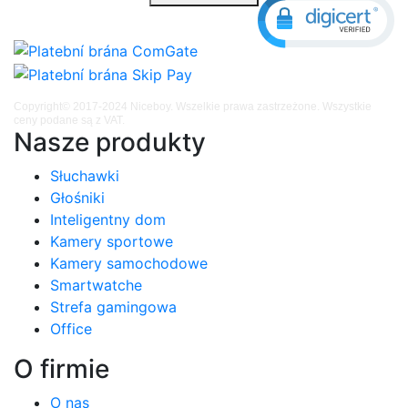
Copyright© 2017-2024 Niceboy. Wszelkie prawa zastrzeżone. Wszystkie
ceny podane są z VAT.
Nasze produkty
Słuchawki
Głośniki
Inteligentny dom
Kamery sportowe
Kamery samochodowe
Smartwatche
Strefa gamingowa
Office
O firmie
O nas