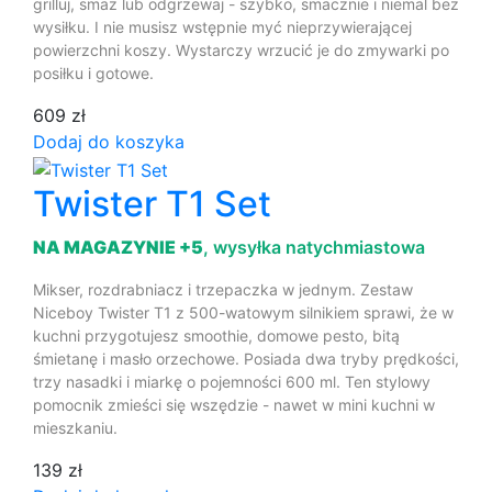
grilluj, smaż lub odgrzewaj - szybko, smacznie i niemal bez
wysiłku. I nie musisz wstępnie myć nieprzywierającej
powierzchni koszy. Wystarczy wrzucić je do zmywarki po
posiłku i gotowe.
609 zł
Dodaj do koszyka
Twister T1 Set
NA MAGAZYNIE +5
, wysyłka natychmiastowa
Mikser, rozdrabniacz i trzepaczka w jednym. Zestaw
Niceboy Twister T1 z 500-watowym silnikiem sprawi, że w
kuchni przygotujesz smoothie, domowe pesto, bitą
śmietanę i masło orzechowe. Posiada dwa tryby prędkości,
trzy nasadki i miarkę o pojemności 600 ml. Ten stylowy
pomocnik zmieści się wszędzie - nawet w mini kuchni w
mieszkaniu.
139 zł