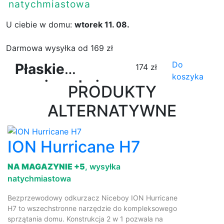
natychmiastowa
U ciebie w domu:
wtorek 11. 08.
Darmowa wysyłka od 169 zł
Do
Płaskie
174 zł
koszyka
powierzchnie
PRODUKTY
do
ALTERNATYWNE
grillowania
ION
ION Hurricane H7
Grillmaster
NA MAGAZYNIE +5
, wysyłka
natychmiastowa
Bezprzewodowy odkurzacz Niceboy ION Hurricane
H7 to wszechstronne narzędzie do kompleksowego
sprzątania domu. Konstrukcja 2 w 1 pozwala na