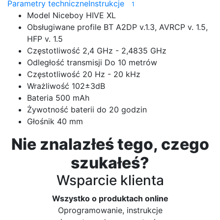
Parametry techniczne
Instrukcje
1
Model
Niceboy HIVE XL
Obsługiwane profile BT
A2DP v.1.3, AVRCP v. 1.5,
HFP v. 1.5
Częstotliwość
2,4 GHz - 2,4835 GHz
Odległość transmisji
Do 10 metrów
Częstotliwość
20 Hz - 20 kHz
Wrażliwość
102±3dB
Bateria
500 mAh
Żywotność baterii
do 20 godzin
Głośnik
40 mm
Nie znalazłeś tego, czego
szukałeś?
Wsparcie klienta
Wszystko o produktach online
Oprogramowanie, instrukcje