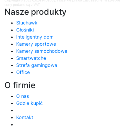
Copyright© 2017-2024 Niceboy. Wszelkie prawa zastrzeżone. Wszystkie
ceny podane są z VAT.
Nasze produkty
Słuchawki
Głośniki
Inteligentny dom
Kamery sportowe
Kamery samochodowe
Smartwatche
Strefa gamingowa
Office
O firmie
O nas
Gdzie kupić
Kontakt