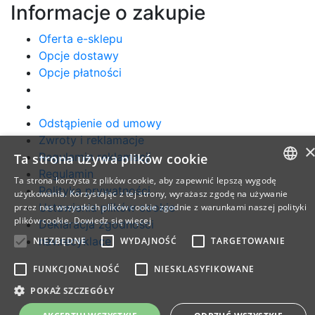
Informacje o zakupie
Oferta e-sklepu
Opcje dostawy
Opcje płatności
Odstąpienie od umowy
Zwroty i reklamacje
Regulamin reklamacji
Ta strona używa plików cookie
Regulamin
Ta strona korzysta z plików cookie, aby zapewnić lepszą wygodę
Polityka prywatności
CZECH
użytkowania. Korzystając z tej strony, wyrażasz zgodę na używanie
Ustawienia plików cookie
przez nas wszystkich plików cookie zgodnie z warunkami naszej polityki
SLOVAK
plików cookie.
Dowiedz się więcej
Deklaracja zgodności
ENGLISH
nav.recyklace
NIEZBĘDNE
WYDAJNOŚĆ
TARGETOWANIE
POLISH
FUNKCJONALNOŚĆ
NIESKLASYFIKOWANE
HUNGARIAN
POKAŻ SZCZEGÓŁY