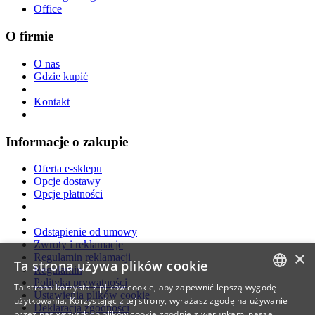
Office
O firmie
O nas
Gdzie kupić
Kontakt
Informacje o zakupie
Oferta e-sklepu
Opcje dostawy
Opcje płatności
Odstąpienie od umowy
Zwroty i reklamacje
×
Regulamin reklamacji
Ta strona używa plików cookie
Regulamin
Polityka prywatności
Ta strona korzysta z plików cookie, aby zapewnić lepszą wygodę
Ustawienia plików cookie
CZECH
użytkowania. Korzystając z tej strony, wyrażasz zgodę na używanie
Deklaracja zgodności
przez nas wszystkich plików cookie zgodnie z warunkami naszej