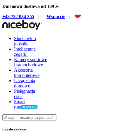
Darmowa dostawa od 169 zł
+48 732 084 355
|
Wsparcie
|
Słuchawki i
głośniki
Inteligentne
zegarki
Kamery sportowe
i samochodowe
Akcesoria
komputerowe
Urządzenia
domowe
Pielęgnacja
ciała
Smart
ring
NOWOŚĆ
Często szukasz