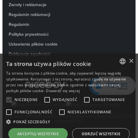
Zwroty i reklamacje
Regulamin reklamacji
Regulamin
Polityka prywatności
Ustawienia plików cookie
Deklaracja zgodności
×
Ta strona używa plików cookie
nav.recyklace
Ta strona korzysta z plików cookie, aby zapewnić lepszą wygodę
CZECH
użytkowania. Korzystając z tej strony, wyrażasz zgodę na używanie
przez nas wszystkich plików cookie zgodnie z warunkami naszej
SLOVAK
polityki plików cookie.
Dowiedz się więcej
NIEZBĘDNE
WYDAJNOŚĆ
TARGETOWANIE
ENGLISH
FUNKCJONALNOŚĆ
NIESKLASYFIKOWANE
POLISH
Copyright© 2017-2024 Niceboy. Wszelkie prawa zastrzeżone. Wszystkie ceny
podane są z VAT.
POKAŻ SZCZEGÓŁY
HUNGARIAN
AKCEPTUJ WSZYSTKIE
ODRZUĆ WSZYSTKIE