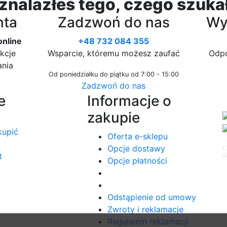
 znalazłeś tego, czego szuka
nta
Zadzwoń do nas
Wyś
online
+48 732 084 355
kcje
Wsparcie, któremu możesz zaufać
Odpo
ania
Od poniedziałku do piątku od 7:00 - 15:00
Zadzwoń do nas
e
Informacje o
zakupie
kupić
Oferta e-sklepu
Opcje dostawy
C
t
W
Opcje płatności
Odstąpienie od umowy
Zwroty i reklamacje
Regulamin reklamacji