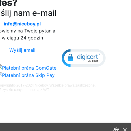
łeś?
lij nam e-mail
info@niceboy.pl
wiemy na Twoje pytania
w ciągu 24 godzin
Wyślij email
opyright© 2017-2024 Niceboy. Wszelkie prawa zastrzeżone.
szystkie ceny podane są z VAT.
×