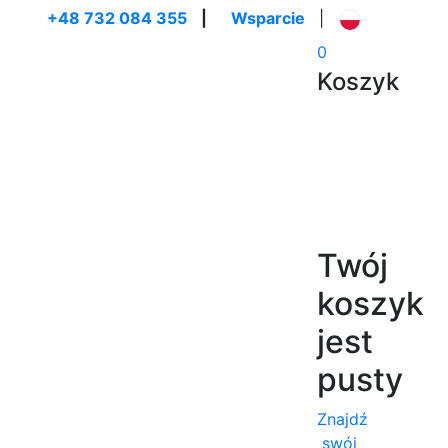
+48 732 084 355
|
Wsparcie
|
0
Koszyk
Twój
koszyk
jest
pusty
Znajdź
swój