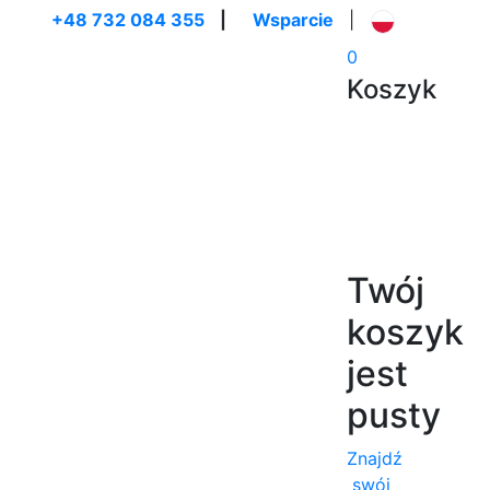
+48 732 084 355
|
Wsparcie
|
0
Koszyk
Twój
koszyk
jest
pusty
Znajdź
swój