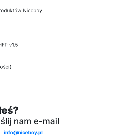
 produktów Niceboy
HFP v1.5
ości)
łeś?
lij nam e-mail
info@niceboy.pl