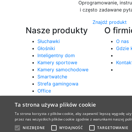
Oprogramowanie, instru
i często zadawane pyt
Znajdź produkt
Nasze produkty
O firmi
Słuchawki
O nas
Głośniki
Gdzie 
Inteligentny dom
Kamery sportowe
Kontak
Kamery samochodowe
Smartwatche
Strefa gamingowa
Office
Ta strona używa plików cookie
Ta strona korzysta z plików cookie, aby zapewnić lepszą wygodę uży
przez nas wszystkich plików cookie zgodnie z warunkami naszej polit
NIEZBĘDNE
WYDAJNOŚĆ
TARGETOWANIE