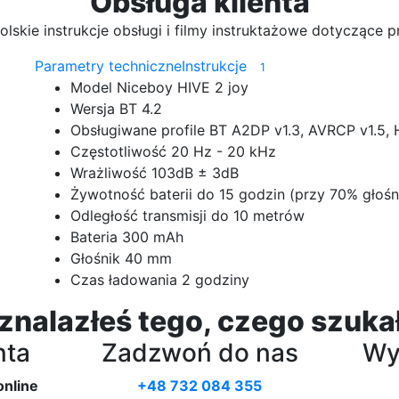
Obsługa klienta
polskie instrukcje obsługi i filmy instruktażowe dotyczące
Parametry techniczne
Instrukcje
1
Model
Niceboy HIVE 2 joy
Wersja BT
4.2
Obsługiwane profile BT
A2DP v1.3, AVRCP v1.5, 
Częstotliwość
20 Hz - 20 kHz
Wrażliwość
103dB ± 3dB
Żywotność baterii
do 15 godzin (przy 70% głośn
Odległość transmisji
do 10 metrów
Bateria
300 mAh
Głośnik
40 mm
Czas ładowania
2 godziny
 znalazłeś tego, czego szuka
nta
Zadzwoń do nas
Wyś
online
+48 732 084 355