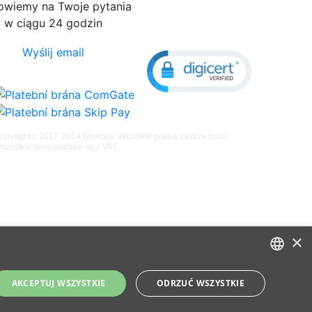
wiemy na Twoje pytania
w ciągu 24 godzin
Wyślij email
opyright© 2017-2024 Niceboy. Wszelkie prawa zastrzeżone.
szystkie ceny podane są z VAT.
×
CZECH
AKCEPTUJ WSZYSTKIE
ODRZUĆ WSZYSTKIE
SLOVAK