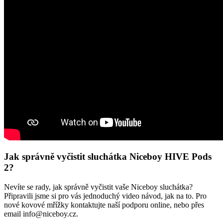
Jak správně vyčistit sluchátka Niceboy HIVE Pods
2?
Nevíte se rady, jak správně vyčistit vaše Niceboy sluchátka?
Připravili jsme si pro vás jednoduchý video návod, jak na to. Pro
nové kovové mřížky kontaktujte naší podporu online, nebo přes
email info@niceboy.cz.