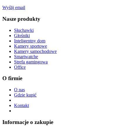
Wyślij email
Nasze produkty
Słuchawki
Głośniki
Inteligentny dom
Kamery sportowe
Kamery samochodowe
Smartwatche
Strefa gamingowa
Office
O firmie
O nas
Gdzie kupić
Kontakt
Informacje o zakupie