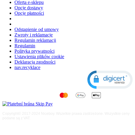
Oferta e-sklepu
Opcje dostawy
Opcje płatności
Odstąpienie od umowy
Zwroty i reklamacje
Regulamin reklamacji
Regulamin
Polityka prywatności
Ustawienia plików cookie
Deklaracja zgodności
nav.recyklace
Copyright© 2017-2024 Niceboy. Wszelkie prawa zastrzeżone. Wszystkie ceny
podane są z VAT.