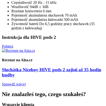
Częstotliwość
20 Hz - 15 kHz
Wrażliwość
94dB ± 3dB
Rozmiar konwertera
6 mm
Pojemność akumulatora słuchawek
70 mAh
Pojemność akumulatora ładowarki
500 mAh
Żywotność baterii
Do 6,5 godziny pracy słuchawek (35
godzin z ładowarką)
Instrukcja dla HIVE pods 2
Pobierz
Recenze na Alza.cz
Sluchátka Niceboy HIVE pods 2 zajistí až 35 hodin
hudby
Sprawdź więcej
Nie znalazłeś tego, czego szukałeś?
Wsparcie klienta