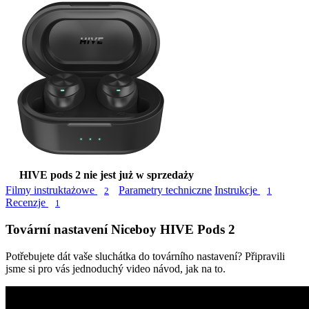
HIVE pods 2 nie jest już w sprzedaży
Filmy instruktażowe
Parametry techniczne
Instrukcje
2
1
Recenzje
1
Tovární nastavení Niceboy HIVE Pods 2
Potřebujete dát vaše sluchátka do továrního nastavení? Připravili
jsme si pro vás jednoduchý video návod, jak na to.