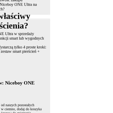
ia Niceboy ONE Ultra na
ch?
właściwy
ścienia?
E Ultra w sprzedaży
 funkcji smart lub wygodnych
ystarczą tylko 4 proste kroki:
zestaw smart pierścień +
od? W takim przypadku
aw: Niceboy ONE
 od naszych pozostałych
ć w ciemno, dodaj do koszyka