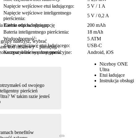
Napięcie wejściowe etui ładującego:
5 V / 1 A
Napięcie wejściowe inteligentnego
5 V / 0,2 A
pierścienia:
a Ciebie odpowiednią opcję
Bateria etui ładującego:
200 mAh
.
Bateria inteligentnego pierścienia:
18 mAh
Wodoodporność:
5 ATM
 grupy należysz, wybrać
Złącze wejściowe etui ładującego:
USB-C
 masz kod rabatowy – pamiętaj,
 zobaczysz właściwą dostępność
Kompatybilne systemy operacyjne:
Android, iOS
Niceboy ONE
Ultra
Zawartość opakowania:
Etui ładujące
Instrukcja obsługi
 otrzymałeś od swojego
eligentny pierścień
tra? W takim razie jesteś

ramach benefitów
liwość zakupu