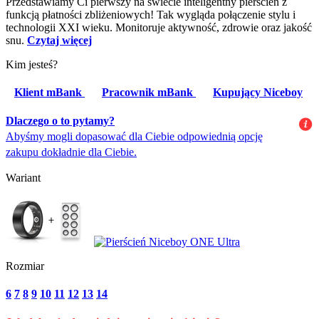
Przedstawiamy Ci pierwszy na świecie inteligentny pierścień z
funkcją płatności zbliżeniowych! Tak wygląda połączenie stylu i
technologii XXI wieku. Monitoruje aktywność, zdrowie oraz jakość
snu.
Czytaj więcej
Kim jesteś?
Klient mBank
Pracownik mBank
Kupujący Niceboy
Dlaczego o to pytamy?
Abyśmy mogli dopasować dla Ciebie odpowiednią opcję
zakupu dokładnie dla Ciebie.
Wariant
Rozmiar
6
7
8
9
10
11
12
13
14