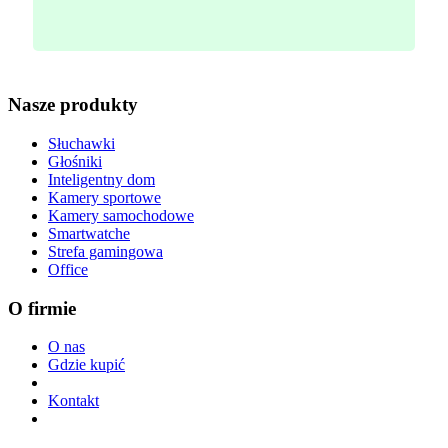
Nasze produkty
Słuchawki
Głośniki
Inteligentny dom
Kamery sportowe
Kamery samochodowe
Smartwatche
Strefa gamingowa
Office
O firmie
O nas
Gdzie kupić
Kontakt