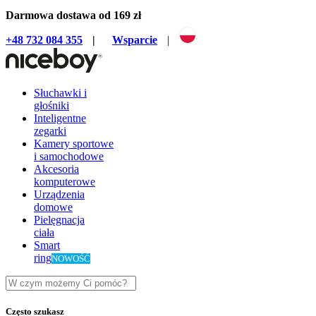
Darmowa dostawa od 169 zł
+48 732 084 355
|
Wsparcie
|
Słuchawki i
głośniki
Inteligentne
zegarki
Kamery sportowe
i samochodowe
Akcesoria
komputerowe
Urządzenia
domowe
Pielęgnacja
ciała
Smart
ring
NOWOŚĆ
Często szukasz