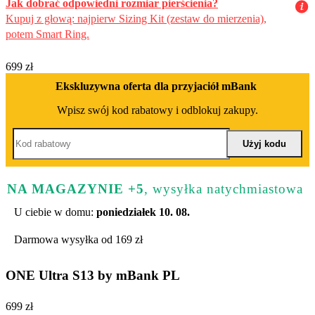
Jak dobrać odpowiedni rozmiar pierścienia?
Kupuj z głową: najpierw Sizing Kit (zestaw do mierzenia),
potem Smart Ring.
699 zł
Ekskluzywna oferta dla przyjaciół mBank
Wpisz swój kod rabatowy i odblokuj zakupy.
NA MAGAZYNIE +5
, wysyłka natychmiastowa
U ciebie w domu:
poniedziałek 10. 08.
Darmowa wysyłka od 169 zł
ONE Ultra S13 by mBank PL
699 zł