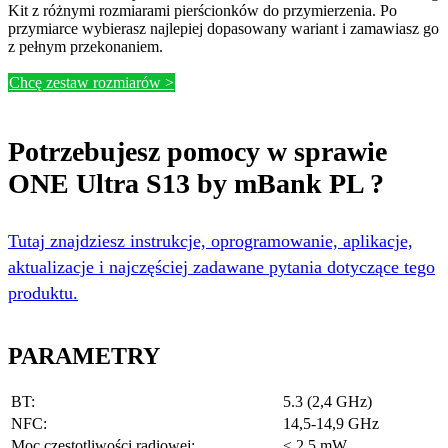
Kit z różnymi rozmiarami pierścionków do przymierzenia. Po
przymiarce wybierasz najlepiej dopasowany wariant i zamawiasz go
z pełnym przekonaniem.
Chcę zestaw rozmiarów >
Potrzebujesz pomocy w sprawie
ONE Ultra S13 by mBank PL ?
Tutaj znajdziesz instrukcje, oprogramowanie, aplikacje,
aktualizacje i najczęściej zadawane pytania dotyczące tego
produktu.
PARAMETRY
BT:
5.3 (2,4 GHz)
NFC:
14,5-14,9 GHz
Moc częstotliwości radiowej:
≤ 2,5 mW