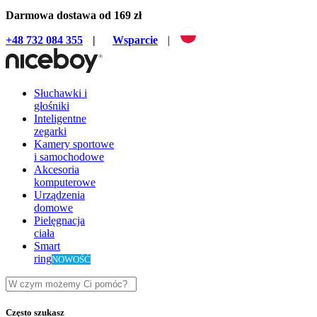
Darmowa dostawa od 169 zł
+48 732 084 355
|
Wsparcie
|
Słuchawki i
głośniki
Inteligentne
zegarki
Kamery sportowe
i samochodowe
Akcesoria
komputerowe
Urządzenia
domowe
Pielęgnacja
ciała
Smart
ring
NOWOŚĆ
Często szukasz