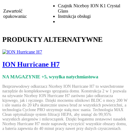
Czajnik Niceboy ION K1 Crystal
Zawartość
Glass
opakowania:
Instrukcja obsługi
PRODUKTY ALTERNATYWNE
ION Hurricane H7
NA MAGAZYNIE +5
, wysyłka natychmiastowa
Bezprzewodowy odkurzacz Niceboy ION Hurricane H7 to wszechstronne
narzędzie do kompleksowego sprzątania domu. Konstrukcja 2 w 1 pozwala
na używanie Niceboy ION Hurricane H7 zarówno jako odkurzacza
kijowego, jak i ręcznego. Dzięki mocnemu silnikowi BLDC o mocy 200 W
i sile ssania do 20 kPa skutecznie usuwa brud ze wszystkich powierzchni, a
technologia Cyclone PRO utrzymuje stałą moc ssania. Technologia MAX
Clean optymalizuje system filtracji HEPA, aby usunąć do 99,95%
wszystkich alergenów i mikrocząstek. Dzięki bogatemu zestawowi nasadek
Niceboy Hurricane H7 może naprawdę wyczyścić wszystkie obszary domu,
a bateria zapewnia do 40 minut pracy nawet przy dużych czyszczeniach.