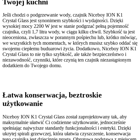
Twojej kuchni
Jeśli chodzi o podgrzewanie wody, czajnik Niceboy ION K1
Crystal Glass jest synonimem szybkości i wydajności. Dzięki
wysokiej mocy 2200 W jest w stanie podgrzać pełną pojemność
czajnika, czyli 1,7 litra wody, w ciągu kilku chwil. Szybkość ta jest
nieoceniona, zwłaszcza w porannym pośpiechu lub, krótko mówiąc,
we wszystkich tych momentach, w których musisz szybko oddać się
swojemu ciepłemu buduarowi życia. Dodatkowo, Niceboy ION K1
Crystal Glass to nie tylko szybkość, ale także bezpieczeństwo i
niezawodność, czynniki, które czynią ten czajnik niezastąpionym
dodatkiem do Twojego domu.
Łatwa konserwacja, beztroskie
użytkowanie
Niceboy ION K1 Crystal Glass został zaprojektowany tak, aby
maksymalnie ułatwić Ci codzienne użytkowanie, jednocześnie
spełniając najwyższe standardy funkcjonalności i estetyki. Dzięki
ukrytej spirali grzewczej, która ułatwia czyszczenie, konserwacja
tego czajnika jest dziecinnie prosta. Obrotowa podstawa z miejscem