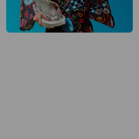
Niceboy ONE Ultra
Hlídá ti zdraví, spánek i pohyb a ještě k
tomu platí.
Prozkoumat
Péče o vlasy
Zbraň, co dodá tvým vlasům svěží vítr?
Péče o vlasy od Niceboye.