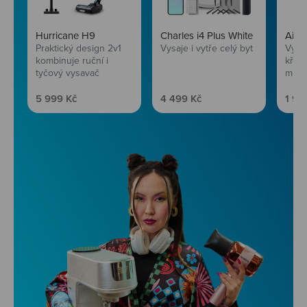
Hurricane H9
Charles i4 Plus White
AirF
Praktický design 2v1
Vysaje i vytře celý byt
Vychu
kombinuje ruční i
křup
tyčový vysavač
mini
Prodejní cena
Prodejní cena
Prod
5 999 Kč
4 499 Kč
1 99