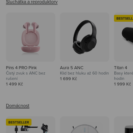
BESTSELL
Pins 4 PRO Pink
Aura 5 ANC
Titan 4
Čistý zvuk s ANC bez
Klid bez hluku až 60 hodin
Basy které
Prodejní cena
rušení
1 699 Kč
hodin
Prodejní cena
Prodejní 
1 499 Kč
1 999 Kč
BESTSELLER