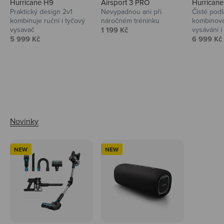
Hurricane H9
Airsport 3 PRO
Hurrican
Praktický design 2v1
Nevypadnou ani při
Čisté podl
kombinuje ruční i tyčový
náročném tréninku
kombinova
Prodejní cena
vysavač
1 199 Kč
vysávání i 
Prodejní cena
Prodejní 
5 999 Kč
6 999 Kč
Ahoj tady Niceboy
NEW
NEW