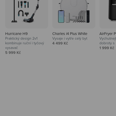
Hurricane H9
Charles i4 Plus White
AirFryer 
Audio
Praktický design 2v1
Vysaje i vytře celý byt
Vychutnej
Prodejní cena
kombinuje ruční i tyčový
4 499 Kč
dobroty s
Niceboy sluchátka a repráky ti padnou
Prodejní 
vysavač
1 999 Kč
do noty.
Prodejní cena
5 999 Kč
Prozkoumat