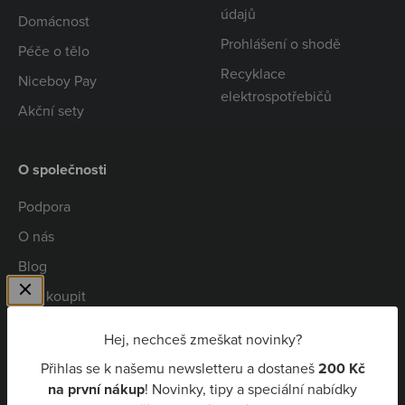
údajů
Domácnost
Prohlášení o shodě
Péče o tělo
Recyklace
Niceboy Pay
elektrospotřebičů
Akční sety
O společnosti
Podpora
O nás
Blog
Kde koupit
Spolupráce
Hej, nechceš zmeškat novinky?
Kariéra
Přihlas se k našemu newsletteru a dostaneš
200 Kč
Niceboy Pay
na první nákup
! Novinky, tipy a speciální nabídky