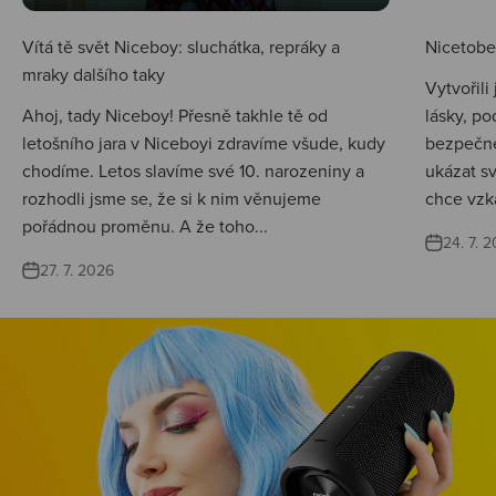
Vítá tě svět Niceboy: sluchátka, repráky a
Nicetobep
mraky dalšího taky
Vytvořili
Ahoj, tady Niceboy! Přesně takhle tě od
lásky, po
letošního jara v Niceboyi zdravíme všude, kudy
bezpečné
chodíme. Letos slavíme své 10. narozeniny a
ukázat s
rozhodli jsme se, že si k nim věnujeme
chce vzká
pořádnou proměnu. A že toho...
24. 7. 
27. 7. 2026