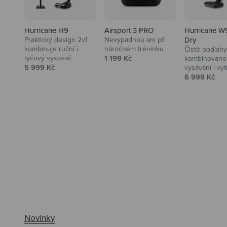
Hurricane H9
Airsport 3 PRO
Hurricane W
Praktický design 2v1
Nevypadnou ani při
Dry
kombinuje ruční i
náročném tréninku
Čisté podlahy
Prodejní cena
tyčový vysavač
1 199 Kč
kombinovanou
Prodejní cena
5 999 Kč
vysávání i vyt
Prodejní ce
6 999 Kč
Ahoj tady Niceboy