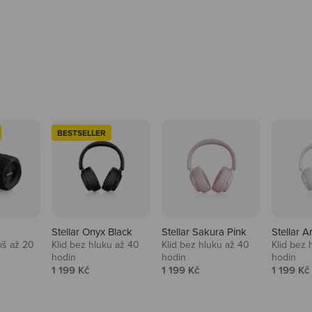
BESTSELLER
Stellar Onyx Black
Stellar Sakura Pink
Stellar A
tíš až 20
Klid bez hluku až 40
Klid bez hluku až 40
Klid bez 
hodin
hodin
hodin
na
Prodejní cena
Prodejní cena
Prodejní
1 199 Kč
1 199 Kč
1 199 Kč