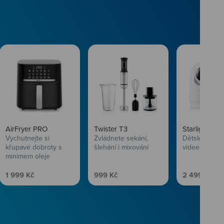
AirFryer PRO
Twister T3
Starlight SL
Vychutnejte si
Zvládnete sekání,
Dětská chůvi
křupavé dobroty s
šlehání i mixování
videem
minimem oleje
Prodejní cena
Prodejní cena
Prodejní ce
1 999 Kč
999 Kč
2 499 Kč
vlasům svěží
 Niceboye.