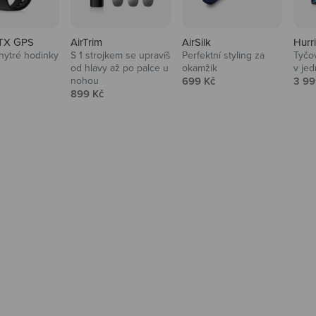
TX GPS
AirTrim
AirSilk
Hurr
hytré hodinky
S 1 strojkem se upravíš
Perfektní styling za
Tyčov
 cena
od hlavy až po palce u
okamžik
v je
Prodejní cena
Prod
nohou
699 Kč
3 99
Prodejní cena
899 Kč