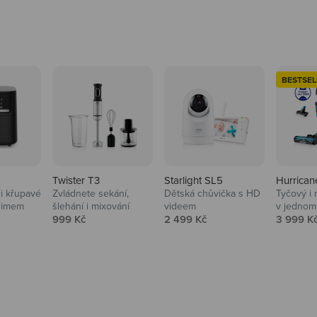
BESTSEL
Twister T3
Starlight SL5
Hurrican
i křupavé
Zvládnete sekání,
Dětská chůvička s HD
Tyčový i 
Domácnost
nimem
šlehání i mixování
videem
v jednom
Prodejní cena
Prodejní cena
Prodejní
999 Kč
2 499 Kč
3 999 K
Vysavače, parťáci do 
na
beauty péče.
Prozkoumat