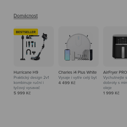
BESTSELLER
Hurricane H9
Charles i4 Plus White
AirFryer PRO
Praktický design 2v1
Vysaje i vytře celý byt
Vychutnejte s
Audio
Prodejní cena
kombinuje ruční i
4 499 Kč
dobroty s mi
tyčový vysavač
oleje
Niceboy sluchátka a repráky ti
Prodejní cena
Prodejní ce
5 999 Kč
1 999 Kč
padnou do noty.
Prozkoumat