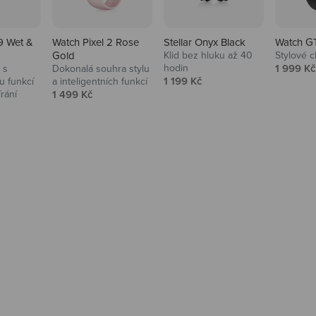
9 Wet &
Watch Pixel 2 Rose
Stellar Onyx Black
Watch G
Gold
Klid bez hluku až 40
Stylové c
Prodejní
hodin
1 999 Kč
 s
Dokonalá souhra stylu
Prodejní cena
1 199 Kč
 funkcí
a inteligentních funkcí
Prodejní cena
írání
1 499 Kč
na