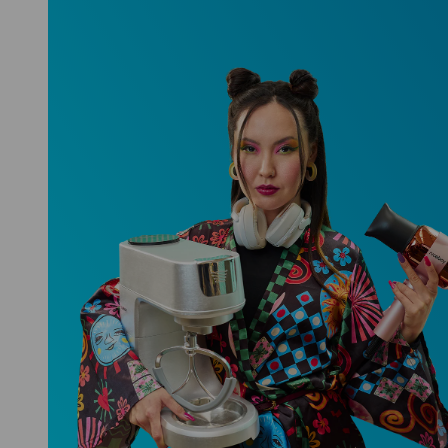
Niceboy ONE Ultra
Hlídá ti zdraví, spánek i pohyb a ještě
k tomu platí.