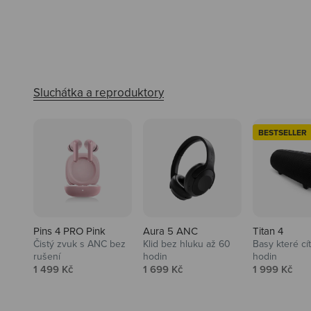
BESTSELLER
Pins 4 PRO Pink
Aura 5 ANC
Titan 4
Čistý zvuk s ANC bez
Klid bez hluku až 60
Basy které cí
rušení
hodin
hodin
Prodejní cena
Prodejní cena
Prodejní ce
1 499 Kč
1 699 Kč
1 999 Kč