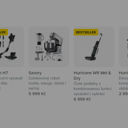
LER
BESTSELLER
e H7
Savory
Hurricane W9 Wet &
Hurr
ruční vysavač
Celokovový robot
Dry
Desi
 těle
hněte, mixuje, šlehá i
komp
Čisté podlahy s
 cena
č
míchá
úklid
kuchyně i
kombinovanou funkcí
Prodejní cena
Prod
5 999 Kč
2 99
vysávání i vytírání
Prodejní cena
6 999 Kč