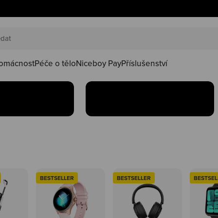
AKČNÍ SETY
náš happy
Oblíbené produkty teď
oduktů ve
najdeš v setu za lepší
kačky
omácnost
Péče o tělo
Niceboy Pay
Příslušenství
Koupit
BESTSELLER
BESTSELLER
BESTSEL