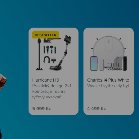
BESTSELLER
Hurricane H9
Charles i4 Plus White
Praktický design 2v1
Vysaje i vytře celý byt
kombinuje ruční i
tyčový vysavač
Prodejní cena
Prodejní cena
5 999 Kč
4 499 Kč
Péče o vlasy
Zbraň, co dodá tvým 
vítr? Péče o vlasy od