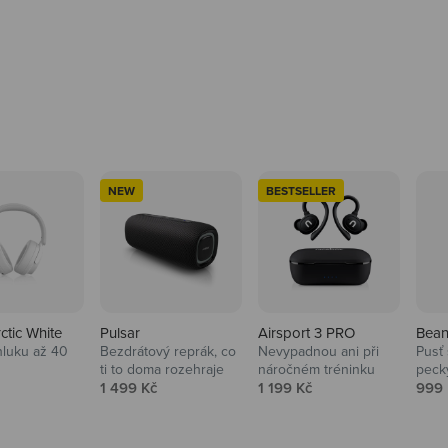
NEW
BESTSELLER
rctic White
Pulsar
Airsport 3 PRO
Bean
hluku až 40
Bezdrátový reprák, co
Nevypadnou ani při
Pusť 
ti to doma rozehraje
náročném tréninku
peck
 cena
Prodejní cena
Prodejní cena
Prod
1 499 Kč
1 199 Kč
999 