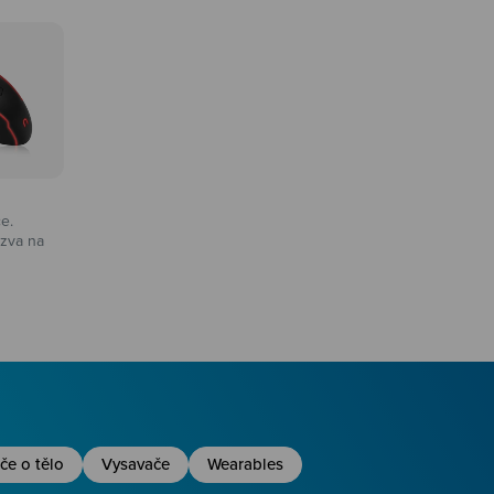
ce.
zva na
na
če o tělo
Vysavače
Wearables