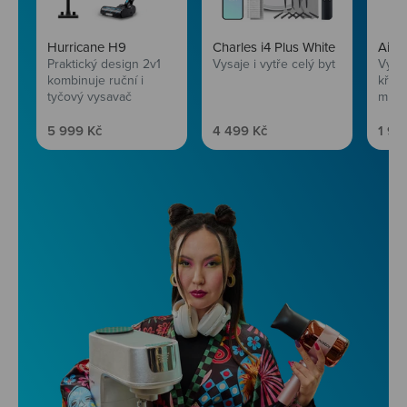
Hurricane H9
Charles i4 Plus White
AirF
Praktický design 2v1
Vysaje i vytře celý byt
Vychu
kombinuje ruční i
křup
tyčový vysavač
mini
Prodejní cena
Prodejní cena
Prod
5 999 Kč
4 499 Kč
1 99