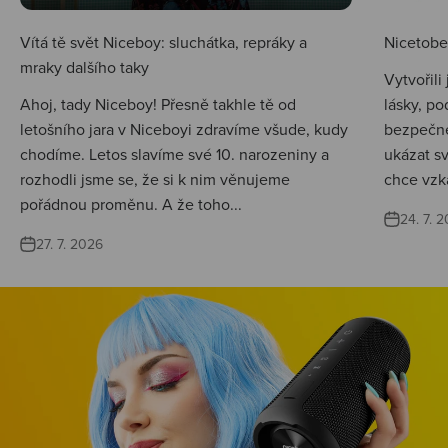
Vítá tě svět Niceboy: sluchátka, repráky a
Nicetobep
mraky dalšího taky
Vytvořili
Ahoj, tady Niceboy! Přesně takhle tě od
lásky, po
letošního jara v Niceboyi zdravíme všude, kudy
bezpečné
chodíme. Letos slavíme své 10. narozeniny a
ukázat s
rozhodli jsme se, že si k nim věnujeme
chce vzká
pořádnou proměnu. A že toho...
24. 7. 
27. 7. 2026