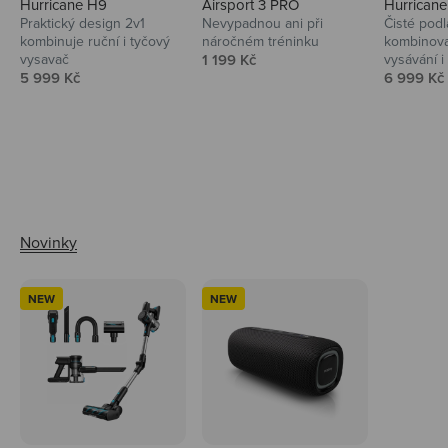
Hurricane H9
Airsport 3 PRO
Hurrican
Praktický design 2v1
Nevypadnou ani při
Čisté podl
kombinuje ruční i tyčový
náročném tréninku
kombinova
Prodejní cena
vysavač
1 199 Kč
vysávání i 
Prodejní cena
Prodejní 
5 999 Kč
6 999 Kč
Ahoj tady Niceboy
NEW
NEW