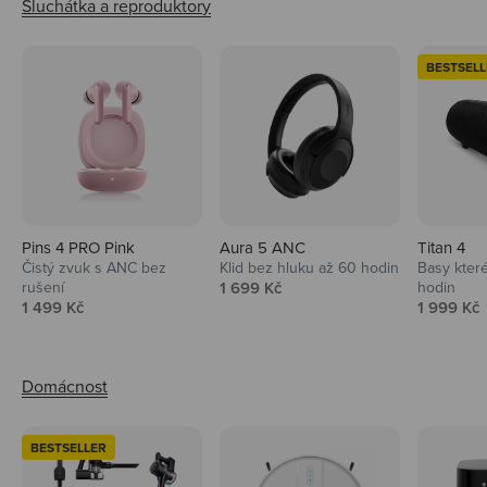
BESTSELL
Pins 4 PRO Pink
Aura 5 ANC
Titan 4
Čistý zvuk s ANC bez
Klid bez hluku až 60 hodin
Basy které
Prodejní cena
rušení
1 699 Kč
hodin
Prodejní cena
Prodejní 
1 499 Kč
1 999 Kč
BESTSELLER