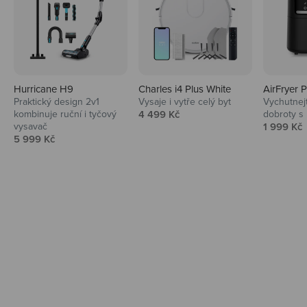
Hurricane H9
Charles i4 Plus White
AirFryer 
Audio
Praktický design 2v1
Vysaje i vytře celý byt
Vychutnej
Prodejní cena
kombinuje ruční i tyčový
4 499 Kč
dobroty s
Niceboy sluchátka a repráky ti padnou
Prodejní 
vysavač
1 999 Kč
do noty.
Prodejní cena
5 999 Kč
Prozkoumat