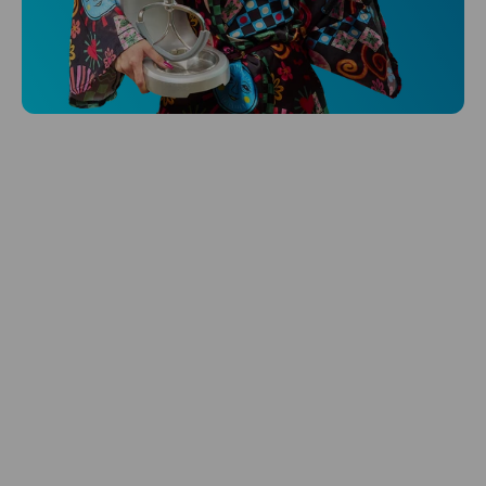
Niceboy ONE Ultra
Hlídá ti zdraví, spánek i pohyb a ještě k
tomu platí.
Prozkoumat
Péče o vlasy
Zbraň, co dodá tvým vlasům svěží vítr?
Péče o vlasy od Niceboye.