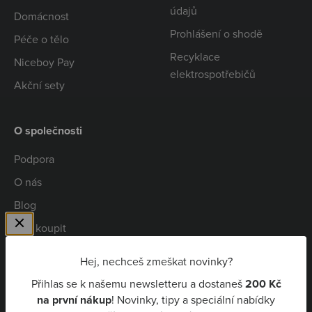
údajů
Domácnost
Prohlášení o shodě
Péče o tělo
Recyklace
Niceboy Pay
elektrospotřebičů
Akční sety
O společnosti
Podpora
O nás
Blog
Kde koupit
Spolupráce
Hej, nechceš zmeškat novinky?
Kariéra
Přihlas se k našemu newsletteru a dostaneš
200 Kč
Niceboy Pay
na první nákup
! Novinky, tipy a speciální nabídky