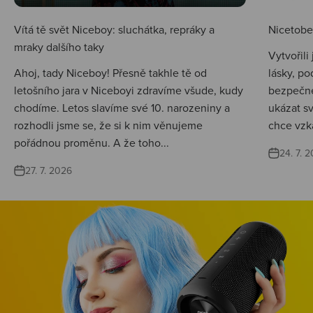
Vítá tě svět Niceboy: sluchátka, repráky a
Nicetobep
mraky dalšího taky
Vytvořili
Ahoj, tady Niceboy! Přesně takhle tě od
lásky, po
letošního jara v Niceboyi zdravíme všude, kudy
bezpečné
chodíme. Letos slavíme své 10. narozeniny a
ukázat s
rozhodli jsme se, že si k nim věnujeme
chce vzká
pořádnou proměnu. A že toho...
24. 7. 
27. 7. 2026