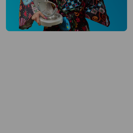
Niceboy ONE Ultra
Hlídá ti zdraví, spánek i pohyb a ještě k
tomu platí.
Prozkoumat
Péče o vlasy
Zbraň, co dodá tvým vlasům svěží vítr?
Péče o vlasy od Niceboye.