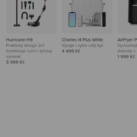
Hurricane H9
Charles i4 Plus White
AirFryer 
Audio
Praktický design 2v1
Vysaje i vytře celý byt
Vychutnej
Prodejní cena
kombinuje ruční i tyčový
4 499 Kč
dobroty s
Niceboy sluchátka a repráky ti padnou
Prodejní 
vysavač
1 999 Kč
do noty.
Prodejní cena
5 999 Kč
Prozkoumat