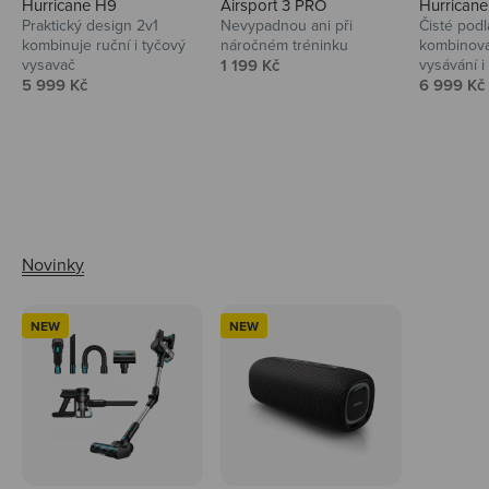
Hurricane H9
Airsport 3 PRO
Hurrican
Praktický design 2v1
Nevypadnou ani při
Čisté podl
kombinuje ruční i tyčový
náročném tréninku
kombinova
Prodejní cena
vysavač
1 199 Kč
vysávání i 
Prodejní cena
Prodejní 
5 999 Kč
6 999 Kč
Ahoj tady Niceboy
NEW
NEW