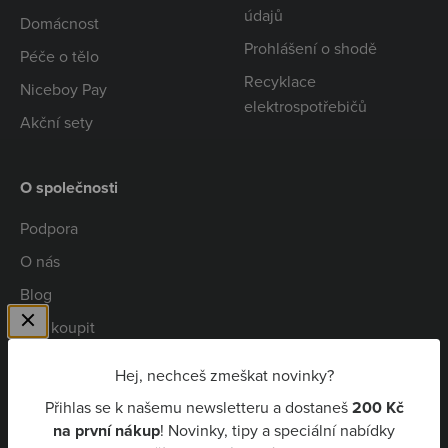
údajů
Domácnost
Prohlášení o shodě
Péče o tělo
Recyklace
Niceboy Pay
elektrospotřebičů
Akční sety
O společnosti
Podpora
O nás
Blog
Kde koupit
Spolupráce
Hej, nechceš zmeškat novinky?
Kariéra
Přihlas se k našemu newsletteru a dostaneš
200 Kč
Niceboy Pay
na první nákup
! Novinky, tipy a speciální nabídky