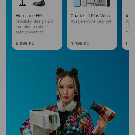
Hurricane H9
Charles i4 Plus White
AirF
Praktický design 2v1
Vysaje i vytře celý byt
Vychu
kombinuje ruční i
křup
tyčový vysavač
mini
Prodejní cena
Prodejní cena
Prod
5 999 Kč
4 499 Kč
1 99