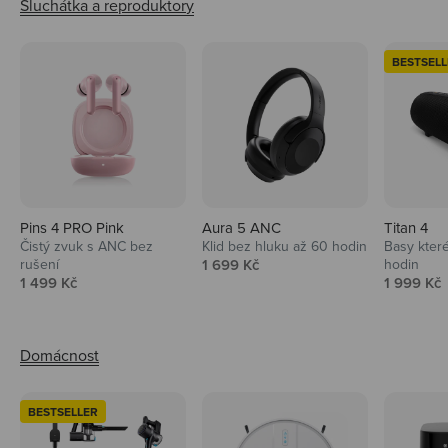
BESTSELL
Pins 4 PRO Pink
Aura 5 ANC
Titan 4
Čistý zvuk s ANC bez
Klid bez hluku až 60 hodin
Basy které
Prodejní cena
rušení
1 699 Kč
hodin
Prodejní cena
Prodejní 
1 499 Kč
1 999 Kč
BESTSELLER