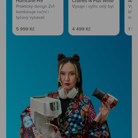
Hurricane H9
Charles i4 Plus White
AirF
Praktický design 2v1
Vysaje i vytře celý byt
Vychu
kombinuje ruční i
křup
tyčový vysavač
mini
Prodejní cena
Prodejní cena
Prod
5 999 Kč
4 499 Kč
1 99
Niceboy ONE Ultra