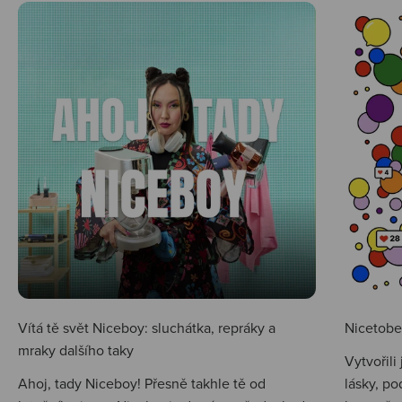
Vítá tě svět Niceboy: sluchátka, repráky a
Nicetobep
mraky dalšího taky
Vytvořili
Ahoj, tady Niceboy! Přesně takhle tě od
lásky, po