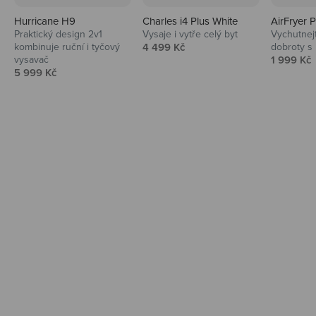
Hurricane H9
Charles i4 Plus White
AirFryer 
Audio
Praktický design 2v1
Vysaje i vytře celý byt
Vychutnej
Prodejní cena
kombinuje ruční i tyčový
4 499 Kč
dobroty s
Niceboy sluchátka a repráky ti padnou
Prodejní 
vysavač
1 999 Kč
do noty.
Prodejní cena
5 999 Kč
Prozkoumat
Domácnost
Vysavače, parťáci do kuchyně i beauty
péče.