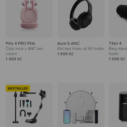
Pins 4 PRO Pink
Aura 5 ANC
Titan 4
Čistý zvuk s ANC bez
Klid bez hluku až 60 hodin
Basy které
Prodejní cena
rušení
1 699 Kč
hodin
Prodejní cena
Prodejní 
1 499 Kč
1 999 Kč
BESTSELLER