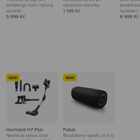
kombinuje ruční i tyčový
náročném tréninku
kombinova
Prodejní cena
vysavač
1 199 Kč
vysávání i 
Prodejní cena
Prodejní 
5 999 Kč
6 999 Kč
Ahoj tady Niceboy
NEW
NEW
Hurricane H7 Plus
Pulsar
Nechá za sebou čisté
Bezdrátový reprák, co ti to