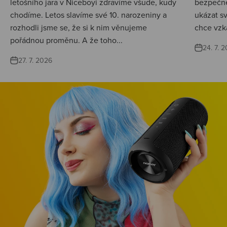
letošního jara v Niceboyi zdravíme všude, kudy
bezpečné
chodíme. Letos slavíme své 10. narozeniny a
ukázat s
rozhodli jsme se, že si k nim věnujeme
chce vzká
pořádnou proměnu. A že toho...
24. 7. 
27. 7. 2026