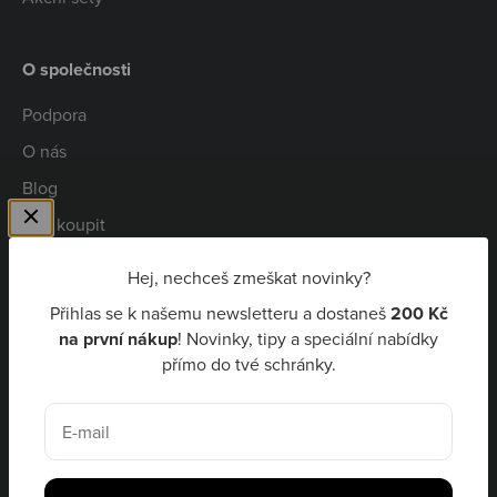
O společnosti
Podpora
O nás
Blog
Kde koupit
Spolupráce
Hej, nechceš zmeškat novinky?
Kariéra
Přihlas se k našemu newsletteru a dostaneš
200 Kč
Niceboy Pay
na první nákup
! Novinky, tipy a speciální nabídky
přímo do tvé schránky.
CZK Kč
E-mail