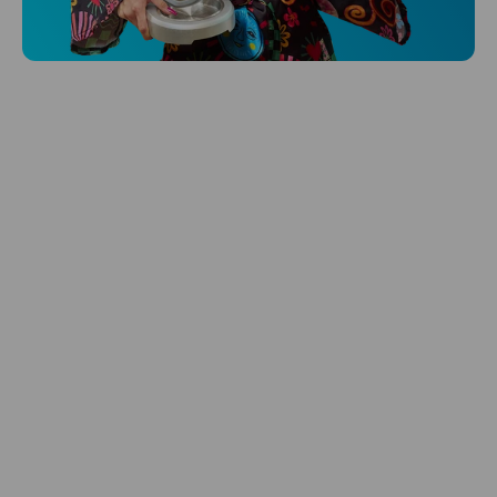
Hlídá ti zdraví, spánek i pohyb a ještě k
tomu platí.
Prozkoumat
Péče o vlasy
Zbraň, co dodá tvým vlasům svěží vítr?
Péče o vlasy od Niceboye.
Prozkoumat