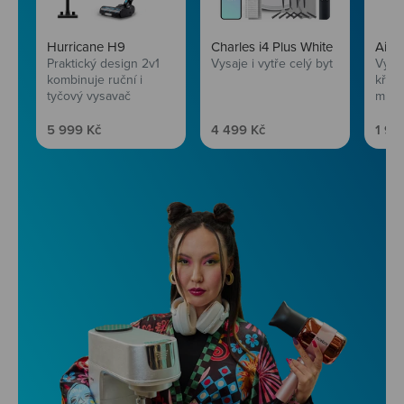
Hurricane H9
Charles i4 Plus White
AirF
Praktický design 2v1
Vysaje i vytře celý byt
Vychu
kombinuje ruční i
křup
tyčový vysavač
mini
Prodejní cena
Prodejní cena
Prod
5 999 Kč
4 499 Kč
1 99