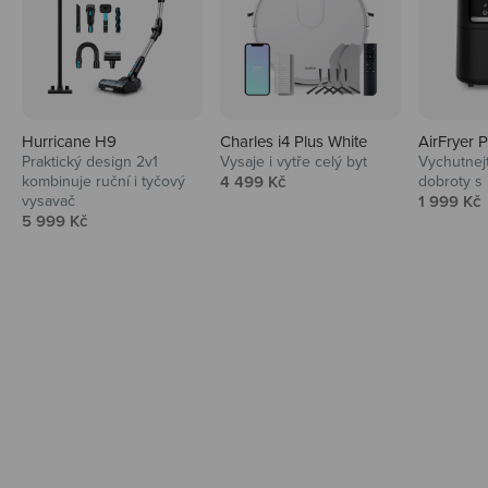
Hurricane H9
Charles i4 Plus White
AirFryer 
Audio
Praktický design 2v1
Vysaje i vytře celý byt
Vychutnej
Prodejní cena
kombinuje ruční i tyčový
4 499 Kč
dobroty s
Niceboy sluchátka a repráky ti padnou
Prodejní 
vysavač
1 999 Kč
do noty.
Prodejní cena
5 999 Kč
Prozkoumat