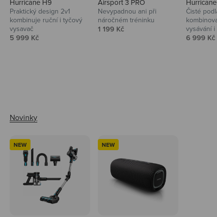
Hurricane H9
Airsport 3 PRO
Hurrican
Praktický design 2v1
Nevypadnou ani při
Čisté podl
kombinuje ruční i tyčový
náročném tréninku
kombinova
Prodejní cena
vysavač
1 199 Kč
vysávání i 
Prodejní cena
Prodejní 
5 999 Kč
6 999 Kč
Ahoj tady Niceboy
NEW
NEW