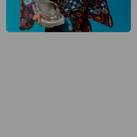
Niceboy ONE Ultra
Hlídá ti zdraví, spánek i pohyb a ještě k
tomu platí.
Prozkoumat
Péče o vlasy
Zbraň, co dodá tvým vlasům svěží vítr?
Péče o vlasy od Niceboye.