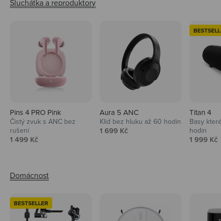
BESTSELL
Pins 4 PRO Pink
Aura 5 ANC
Titan 4
Čistý zvuk s ANC bez
Klid bez hluku až 60 hodin
Basy které
Prodejní cena
rušení
1 699 Kč
hodin
Prodejní cena
Prodejní 
1 499 Kč
1 999 Kč
BESTSELLER