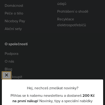
údajů
Domácnost
Prohlášení o shodě
Péče o tělo
Recyklace
Niceboy Pay
elektrospotřebičů
Akční sety
O společnosti
Podpora
O nás
Blog
Kde koupit
Spolupráce
Hej, nechceš zmeškat novinky?
Kariéra
Přihlas se k našemu newsletteru a dostaneš
200 Kč
Niceboy Pay
na první nákup
! Novinky, tipy a speciální nabídky