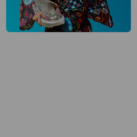
Niceboy ONE Ultra
Hlídá ti zdraví, spánek i pohyb a ještě k
tomu platí.
Prozkoumat
Péče o vlasy
Zbraň, co dodá tvým vlasům svěží vítr?
Péče o vlasy od Niceboye.