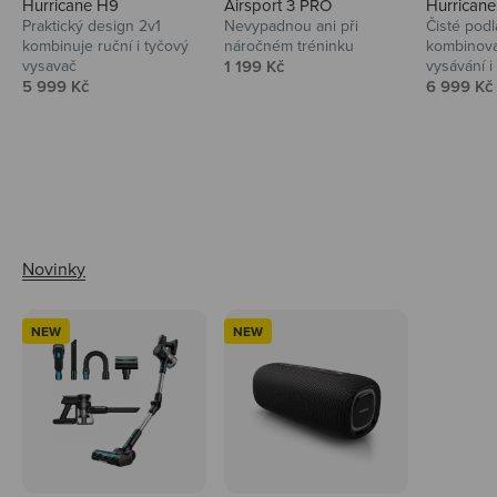
Hurricane H9
Airsport 3 PRO
Hurrican
Praktický design 2v1
Nevypadnou ani při
Čisté podl
kombinuje ruční i tyčový
náročném tréninku
kombinova
Prodejní cena
vysavač
1 199 Kč
vysávání i 
Prodejní cena
Prodejní 
5 999 Kč
6 999 Kč
Ahoj tady Niceboy
NEW
NEW