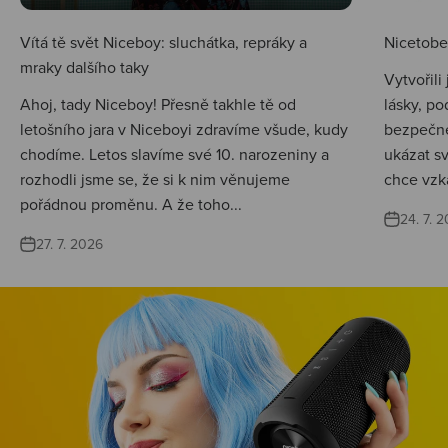
Vítá tě svět Niceboy: sluchátka, repráky a
Nicetobep
mraky dalšího taky
Vytvořili
Ahoj, tady Niceboy! Přesně takhle tě od
lásky, po
letošního jara v Niceboyi zdravíme všude, kudy
bezpečné
chodíme. Letos slavíme své 10. narozeniny a
ukázat s
rozhodli jsme se, že si k nim věnujeme
chce vzká
pořádnou proměnu. A že toho...
24. 7. 
27. 7. 2026