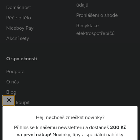
údajů
Domácnost
Prohlášení o shodě
Péče o tělo
Recyklace
Niceboy Pay
elektrospotřebičů
Akční sety
O společnosti
Podpora
O nás
Blog
Kde koupit
Spolupráce
Hej, nechceš zmeškat novinky?
Kariéra
Přihlas se k našemu newsletteru a dostaneš
200 Kč
Niceboy Pay
na první nákup
! Novinky, tipy a speciální nabídky