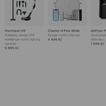
Hurricane H9
Charles i4 Plus White
AirFryer 
Audio
Praktický design 2v1
Vysaje i vytře celý byt
Vychutnej
Prodejní cena
kombinuje ruční i tyčový
4 499 Kč
dobroty s
Niceboy sluchátka a repráky ti padnou
Prodejní 
vysavač
1 999 Kč
do noty.
Prodejní cena
5 999 Kč
Prozkoumat