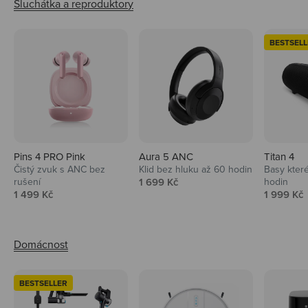
BESTSELL
Pins 4 PRO Pink
Aura 5 ANC
Titan 4
Čistý zvuk s ANC bez
Klid bez hluku až 60 hodin
Basy které
Prodejní cena
rušení
1 699 Kč
hodin
Prodejní cena
Prodejní 
1 499 Kč
1 999 Kč
BESTSELLER