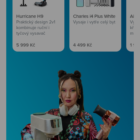
Hurricane H9
Charles i4 Plus White
AirF
Praktický design 2v1
Vysaje i vytře celý byt
Vychu
kombinuje ruční i
křup
tyčový vysavač
mini
Prodejní cena
Prodejní cena
Prod
5 999 Kč
4 499 Kč
1 99