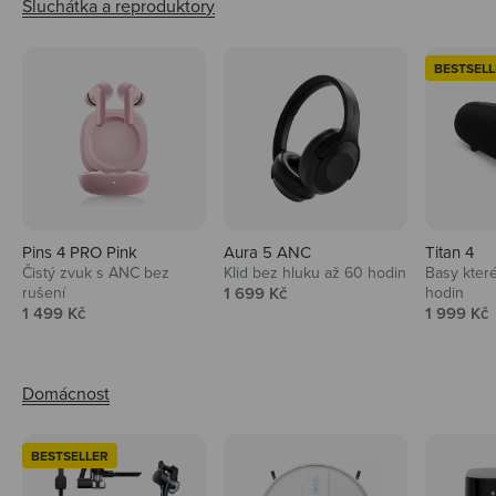
BESTSELL
Pins 4 PRO Pink
Aura 5 ANC
Titan 4
Čistý zvuk s ANC bez
Klid bez hluku až 60 hodin
Basy které
Prodejní cena
rušení
1 699 Kč
hodin
Prodejní cena
Prodejní 
1 499 Kč
1 999 Kč
BESTSELLER