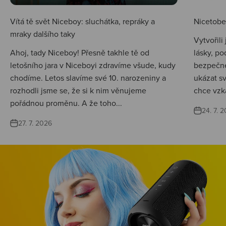
Vítá tě svět Niceboy: sluchátka, repráky a
Nicetobep
mraky dalšího taky
Vytvořili
Ahoj, tady Niceboy! Přesně takhle tě od
lásky, po
letošního jara v Niceboyi zdravíme všude, kudy
bezpečné
chodíme. Letos slavíme své 10. narozeniny a
ukázat s
rozhodli jsme se, že si k nim věnujeme
chce vzká
pořádnou proměnu. A že toho...
24. 7. 
27. 7. 2026