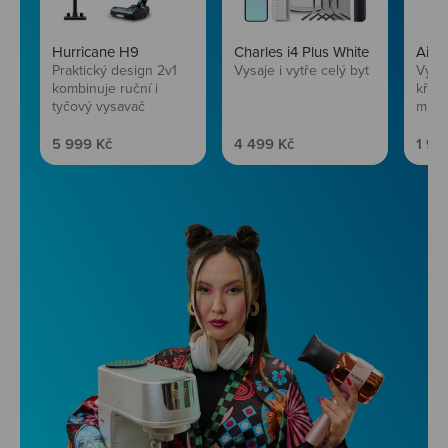
Hurricane H9
Charles i4 Plus White
AirF
Praktický design 2v1
Vysaje i vytře celý byt
Vychu
kombinuje ruční i
křup
tyčový vysavač
mini
Prodejní cena
Prodejní cena
Prod
5 999 Kč
4 499 Kč
1 99