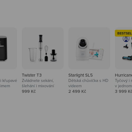
BESTSEL
Twister T3
Starlight SL5
Hurrican
i křupavé
Zvládnete sekání,
Dětská chůvička s HD
Tyčový i 
Domácnost
nimem
šlehání i mixování
videem
v jednom
Prodejní cena
Prodejní cena
Prodejní
999 Kč
2 499 Kč
3 999 K
Vysavače, parťáci do 
na
beauty péče.
Prozkoumat