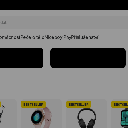
AKČNÍ SETY
náš happy
Oblíbené produkty teď
oduktů ve
najdeš v setu za lepší
kačky
omácnost
Péče o tělo
Niceboy Pay
Příslušenství
Koupit
BESTSELLER
BESTSELLER
BESTSEL