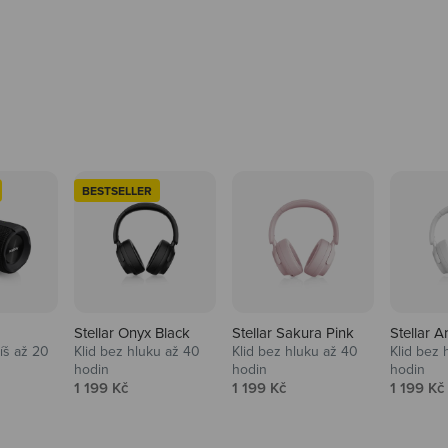
BESTSELLER
Stellar Onyx Black
Stellar Sakura Pink
Stellar A
tíš až 20
Klid bez hluku až 40
Klid bez hluku až 40
Klid bez 
hodin
hodin
hodin
na
Prodejní cena
Prodejní cena
Prodejní
1 199 Kč
1 199 Kč
1 199 Kč