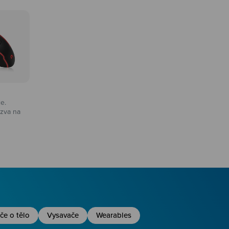
ce.
zva na
na
če o tělo
Vysavače
Wearables