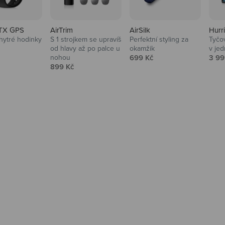
TX GPS
AirTrim
AirSilk
Hurr
hytré hodinky
S 1 strojkem se upravíš
Perfektní styling za
Tyčov
 cena
od hlavy až po palce u
okamžik
v je
Prodejní cena
Prod
nohou
699 Kč
3 99
Prodejní cena
899 Kč