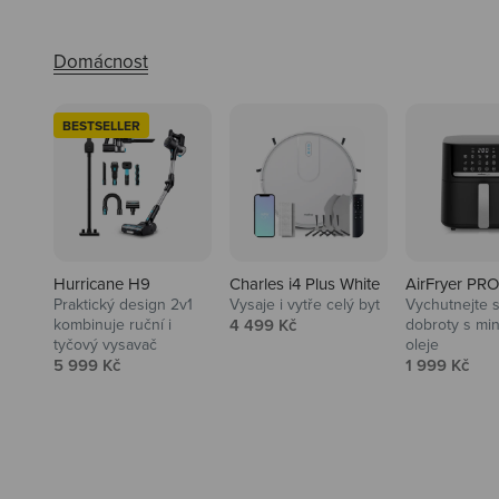
BESTSELLER
Hurricane H9
Charles i4 Plus White
AirFryer PRO
Praktický design 2v1
Vysaje i vytře celý byt
Vychutnejte s
Audio
Prodejní cena
kombinuje ruční i
4 499 Kč
dobroty s mi
tyčový vysavač
oleje
Niceboy sluchátka a repráky ti
Prodejní cena
Prodejní ce
5 999 Kč
1 999 Kč
padnou do noty.
Prozkoumat