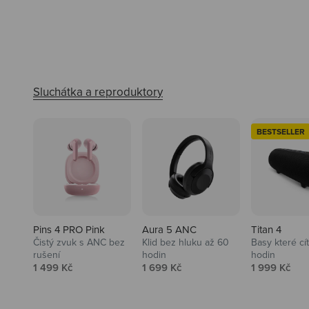
BESTSELLER
Pins 4 PRO Pink
Aura 5 ANC
Titan 4
Čistý zvuk s ANC bez
Klid bez hluku až 60
Basy které cí
rušení
hodin
hodin
Prodejní cena
Prodejní cena
Prodejní ce
1 499 Kč
1 699 Kč
1 999 Kč