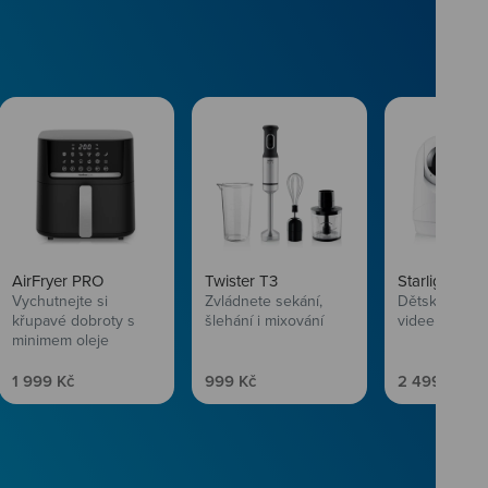
AirFryer PRO
Twister T3
Starlight SL
Vychutnejte si
Zvládnete sekání,
Dětská chůvi
křupavé dobroty s
šlehání i mixování
videem
minimem oleje
Prodejní cena
Prodejní cena
Prodejní ce
1 999 Kč
999 Kč
2 499 Kč
vlasům svěží
 Niceboye.