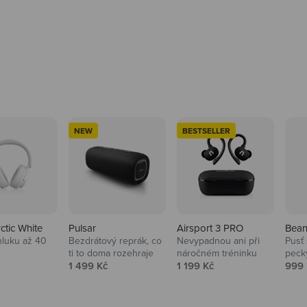
NEW
BESTSELLER
rctic White
Pulsar
Airsport 3 PRO
Bean
hluku až 40
Bezdrátový reprák, co
Nevypadnou ani při
Pusť 
ti to doma rozehraje
náročném tréninku
peck
 cena
Prodejní cena
Prodejní cena
Prod
1 499 Kč
1 199 Kč
999 