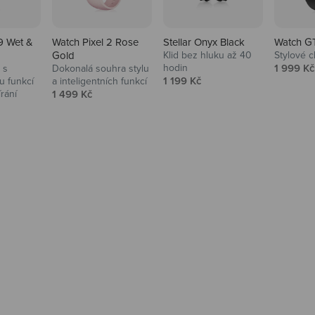
9 Wet &
Watch Pixel 2 Rose
Stellar Onyx Black
Watch G
Gold
Klid bez hluku až 40
Stylové c
Prodejní
hodin
1 999 Kč
 s
Dokonalá souhra stylu
Prodejní cena
1 199 Kč
 funkcí
a inteligentních funkcí
Prodejní cena
írání
1 499 Kč
na