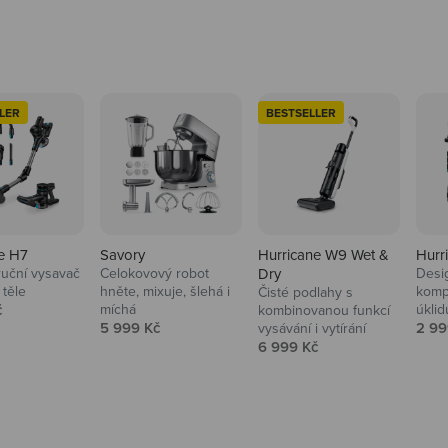
LER
BESTSELLER
e H7
Savory
Hurricane W9 Wet &
Hurr
ruční vysavač
Celokovový robot
Dry
Desi
 těle
hněte, mixuje, šlehá i
komp
Čisté podlahy s
 cena
č
míchá
úklid
kuchyně i
kombinovanou funkcí
Prodejní cena
Prod
5 999 Kč
2 99
vysávání i vytírání
Prodejní cena
6 999 Kč