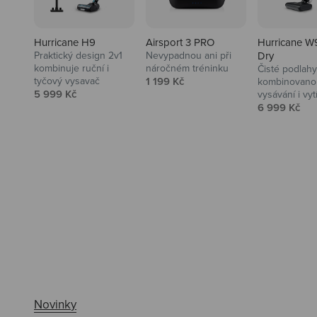
Hurricane H9
Airsport 3 PRO
Hurricane W
Praktický design 2v1
Nevypadnou ani při
Dry
kombinuje ruční i
náročném tréninku
Čisté podlahy
Prodejní cena
tyčový vysavač
1 199 Kč
kombinovanou
Prodejní cena
5 999 Kč
vysávání i vyt
Prodejní ce
6 999 Kč
Ahoj tady Niceboy