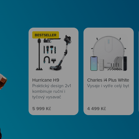
BESTSELLER
Hurricane H9
Charles i4 Plus White
Praktický design 2v1
Vysaje i vytře celý byt
kombinuje ruční i
tyčový vysavač
Prodejní cena
Prodejní cena
5 999 Kč
4 499 Kč
Péče o vlasy
Zbraň, co dodá tvým 
vítr? Péče o vlasy od