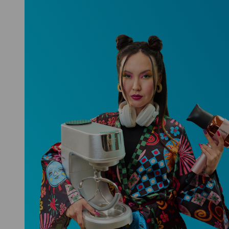
Niceboy ONE Ultra
Hlídá ti zdraví, spánek i pohyb a ještě
k tomu platí.