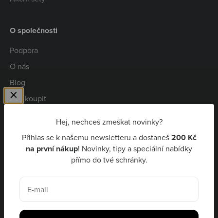
O společnosti
Podpora
O nás
Blog
Kde koupit
Spolupráce
Hej, nechceš zmeškat novinky?
Kariéra
Přihlas se k našemu newsletteru a dostaneš
200 Kč
Niceboy Pay
na první nákup
! Novinky, tipy a speciální nabídky
přímo do tvé schránky.
CZK Kč
E-mail