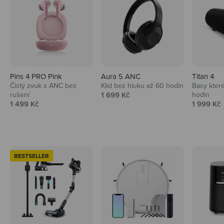
Pins 4 PRO Pink
Aura 5 ANC
Titan 4
Čistý zvuk s ANC bez
Klid bez hluku až 60 hodin
Basy které
Prodejní cena
rušení
1 699 Kč
hodin
Prodejní cena
Prodejní 
1 499 Kč
1 999 Kč
BESTSELLER