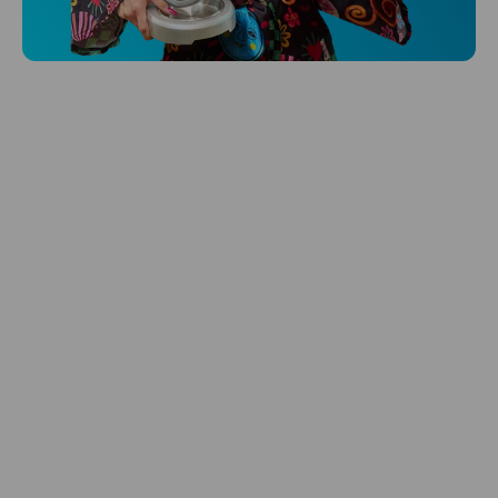
Hlídá ti zdraví, spánek i pohyb a ještě k
tomu platí.
Prozkoumat
Péče o vlasy
Zbraň, co dodá tvým vlasům svěží vítr?
Péče o vlasy od Niceboye.
Prozkoumat