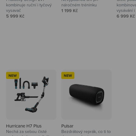
kombinuje ruční i tyčový
náročném tréninku
kombinova
Prodejní cena
vysavač
1 199 Kč
vysávání i 
Prodejní cena
Prodejní 
5 999 Kč
6 999 Kč
Ahoj tady Niceboy
NEW
NEW
Hurricane H7 Plus
Pulsar
Nechá za sebou čisté
Bezdrátový reprák, co ti to