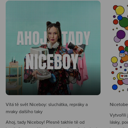
Vítá tě svět Niceboy: sluchátka, repráky a
Nicetobep
mraky dalšího taky
Vytvořili
Ahoj, tady Niceboy! Přesně takhle tě od
lásky, po