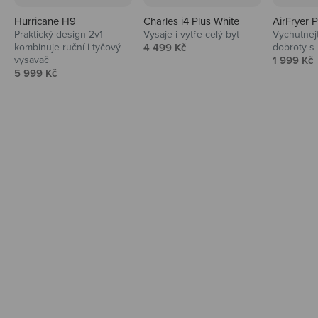
Hurricane H9
Charles i4 Plus White
AirFryer 
Audio
Praktický design 2v1
Vysaje i vytře celý byt
Vychutnej
Prodejní cena
kombinuje ruční i tyčový
4 499 Kč
dobroty s
Niceboy sluchátka a repráky ti padnou
Prodejní 
vysavač
1 999 Kč
do noty.
Prodejní cena
5 999 Kč
Prozkoumat
Domácnost
Vysavače, parťáci do kuchyně i beauty
péče.