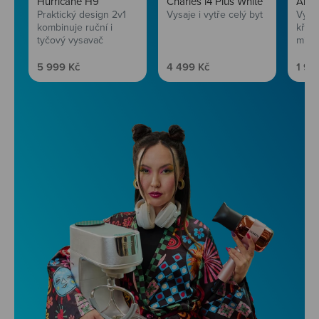
Hurricane H9
Charles i4 Plus White
AirF
Praktický design 2v1
Vysaje i vytře celý byt
Vychu
kombinuje ruční i
křup
tyčový vysavač
mini
Prodejní cena
Prodejní cena
Prod
5 999 Kč
4 499 Kč
1 99
Niceboy ONE Ultra