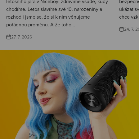
letošního jara v Niceboyi zdravíme všude, kudy
bezpečné
chodíme. Letos slavíme své 10. narozeniny a
ukázat s
rozhodli jsme se, že si k nim věnujeme
chce vzká
pořádnou proměnu. A že toho...
24. 7. 
27. 7. 2026