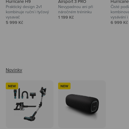
Hurricane H9
Airsport 3 PRO
Hurrican
Praktický design 2v1
Nevypadnou ani při
Čisté podl
kombinuje ruční i tyčový
náročném tréninku
kombinova
Prodejní cena
vysavač
1 199 Kč
vysávání i 
Prodejní cena
Prodejní 
5 999 Kč
6 999 Kč
Ahoj tady Niceboy
NEW
NEW