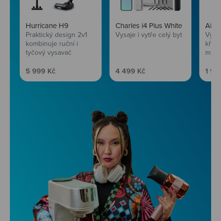
Hurricane H9
Charles i4 Plus White
AirF
Praktický design 2v1
Vysaje i vytře celý byt
Vychu
kombinuje ruční i
křup
tyčový vysavač
mini
Prodejní cena
Prodejní cena
Prod
5 999 Kč
4 499 Kč
1 99