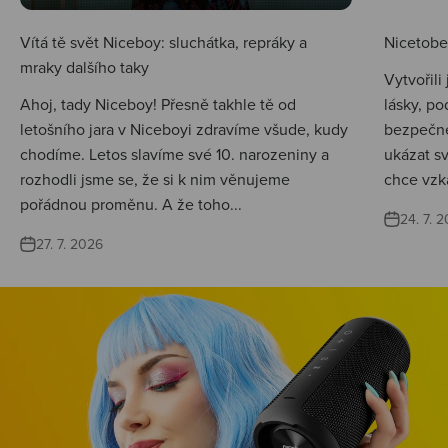
Vítá tě svět Niceboy: sluchátka, repráky a
Nicetobep
mraky dalšího taky
Vytvořili
Ahoj, tady Niceboy! Přesně takhle tě od
lásky, po
letošního jara v Niceboyi zdravíme všude, kudy
bezpečné
chodíme. Letos slavíme své 10. narozeniny a
ukázat s
rozhodli jsme se, že si k nim věnujeme
chce vzká
pořádnou proměnu. A že toho...
24. 7. 
27. 7. 2026