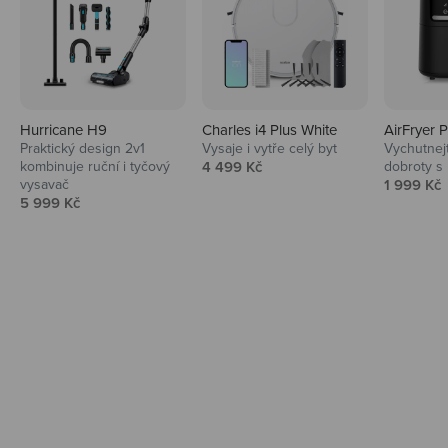
Hurricane H9
Charles i4 Plus White
AirFryer 
Audio
Praktický design 2v1
Vysaje i vytře celý byt
Vychutnej
Prodejní cena
kombinuje ruční i tyčový
4 499 Kč
dobroty s
Niceboy sluchátka a repráky ti padnou
Prodejní 
vysavač
1 999 Kč
do noty.
Prodejní cena
5 999 Kč
Prozkoumat