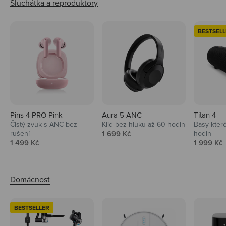
BESTSELL
Pins 4 PRO Pink
Aura 5 ANC
Titan 4
Čistý zvuk s ANC bez
Klid bez hluku až 60 hodin
Basy které
Prodejní cena
rušení
1 699 Kč
hodin
Prodejní cena
Prodejní 
1 499 Kč
1 999 Kč
BESTSELLER