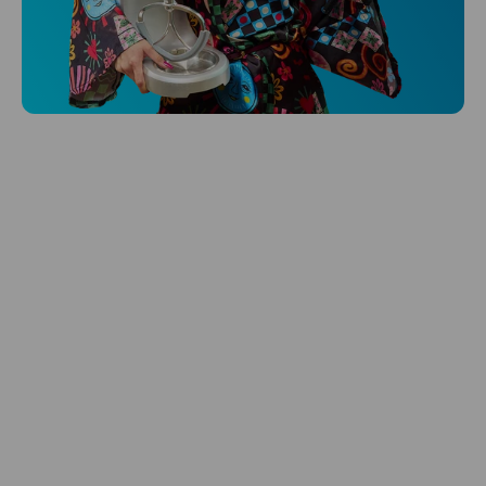
Niceboy ONE Ultra
Hlídá ti zdraví, spánek i pohyb a ještě k
tomu platí.
Prozkoumat
Péče o vlasy
Zbraň, co dodá tvým vlasům svěží vítr?
Péče o vlasy od Niceboye.