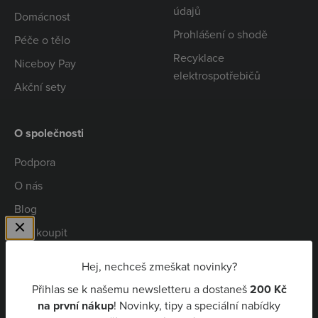
údajů
Domácnost
Prohlášení o shodě
Péče o tělo
Recyklace
Niceboy Pay
elektrospotřebičů
Akční sety
O společnosti
Podpora
O nás
Blog
Kde koupit
Spolupráce
Hej, nechceš zmeškat novinky?
Kariéra
Přihlas se k našemu newsletteru a dostaneš
200 Kč
Niceboy Pay
na první nákup
! Novinky, tipy a speciální nabídky