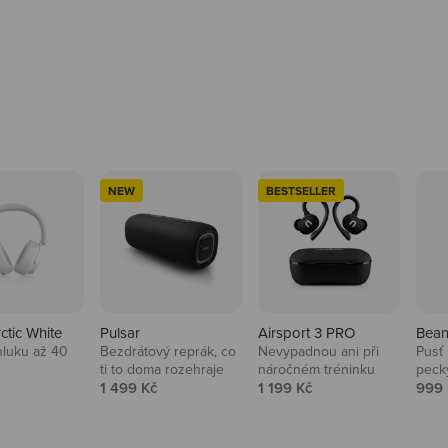
NEW
BESTSELLER
rctic White
Pulsar
Airsport 3 PRO
Bean
hluku až 40
Bezdrátový reprák, co
Nevypadnou ani při
Pusť 
ti to doma rozehraje
náročném tréninku
peck
 cena
Prodejní cena
Prodejní cena
Prod
1 499 Kč
1 199 Kč
999 