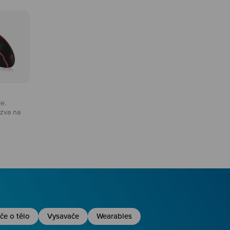
ce.
zva na
na
če o tělo
Vysavače
Wearables