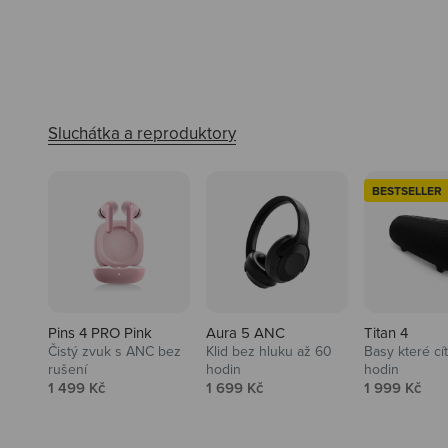
BESTSELLER
Pins 4 PRO Pink
Aura 5 ANC
Titan 4
Čistý zvuk s ANC bez
Klid bez hluku až 60
Basy které cí
rušení
hodin
hodin
Prodejní cena
Prodejní cena
Prodejní ce
1 499 Kč
1 699 Kč
1 999 Kč