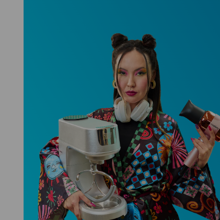
Niceboy ONE Ultra
Hlídá ti zdraví, spánek i pohyb a ještě
k tomu platí.