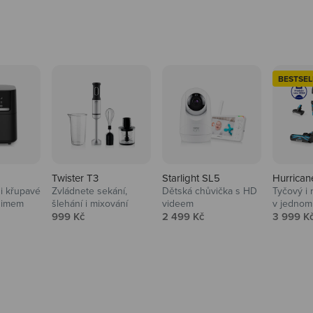
BESTSEL
Twister T3
Starlight SL5
Hurrican
i křupavé
Zvládnete sekání,
Dětská chůvička s HD
Tyčový i 
Domácnost
nimem
šlehání i mixování
videem
v jednom
Prodejní cena
Prodejní cena
Prodejní
999 Kč
2 499 Kč
3 999 K
Vysavače, parťáci do 
na
beauty péče.
Prozkoumat