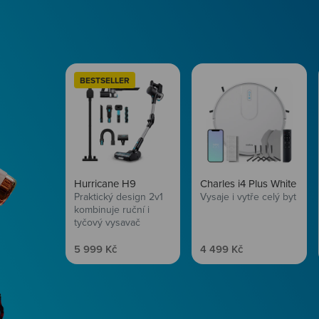
BESTSELLER
Hurricane H9
Charles i4 Plus White
Praktický design 2v1
Vysaje i vytře celý byt
kombinuje ruční i
tyčový vysavač
Prodejní cena
Prodejní cena
5 999 Kč
4 499 Kč
Péče o vlasy
Zbraň, co dodá tvým 
vítr? Péče o vlasy od