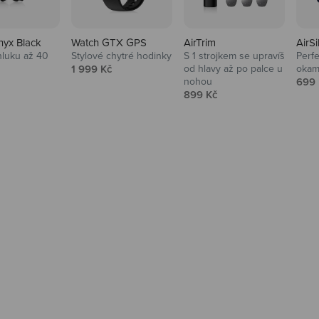
nyx Black
Watch GTX GPS
AirTrim
AirSi
hluku až 40
Stylové chytré hodinky
S 1 strojkem se upravíš
Perfe
Prodejní cena
1 999 Kč
od hlavy až po palce u
okam
 cena
Prod
nohou
699 
Prodejní cena
899 Kč