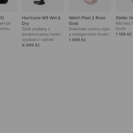
RO
Hurricane W9 Wet &
Watch Pixel 2 Rose
Stellar O
ni při
Dry
Gold
Klid bez 
ninku
hodin
Čisté podlahy s
Dokonalá souhra stylu
na
Prodejní
1 199 Kč
kombinovanou funkcí
a inteligentních funkcí
Prodejní cena
vysávání i vytírání
1 499 Kč
Prodejní cena
6 999 Kč