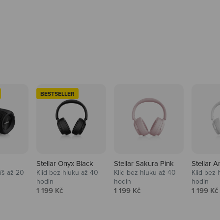
BESTSELLER
Stellar Onyx Black
Stellar Sakura Pink
Stellar A
tíš až 20
Klid bez hluku až 40
Klid bez hluku až 40
Klid bez 
hodin
hodin
hodin
na
Prodejní cena
Prodejní cena
Prodejní
1 199 Kč
1 199 Kč
1 199 Kč