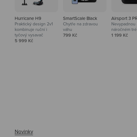
Hurricane H9
SmartScale Black
Airsport 3 P
Praktický design 2v1
Chytře na zdravou
Nevypadnou a
kombinuje ruční i
váhu
náročném tré
Prodejní cena
Prodejní ce
tyčový vysavač
799 Kč
1 199 Kč
Prodejní cena
5 999 Kč
Ahoj tady Niceboy