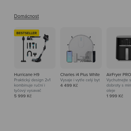
BESTSELLER
Hurricane H9
Charles i4 Plus White
AirFryer PRO
Praktický design 2v1
Vysaje i vytře celý byt
Vychutnejte s
Audio
Prodejní cena
kombinuje ruční i
4 499 Kč
dobroty s mi
tyčový vysavač
oleje
Niceboy sluchátka a repráky ti
Prodejní cena
Prodejní ce
5 999 Kč
1 999 Kč
padnou do noty.
Prozkoumat