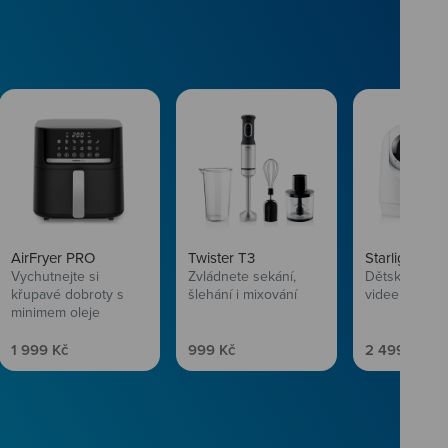
AirFryer PRO
Twister T3
Starlight SL
Vychutnejte si
Zvládnete sekání,
Dětská chůvi
křupavé dobroty s
šlehání i mixování
videem
minimem oleje
Prodejní cena
Prodejní cena
Prodejní ce
1 999 Kč
999 Kč
2 499 Kč
vlasům svěží
 Niceboye.