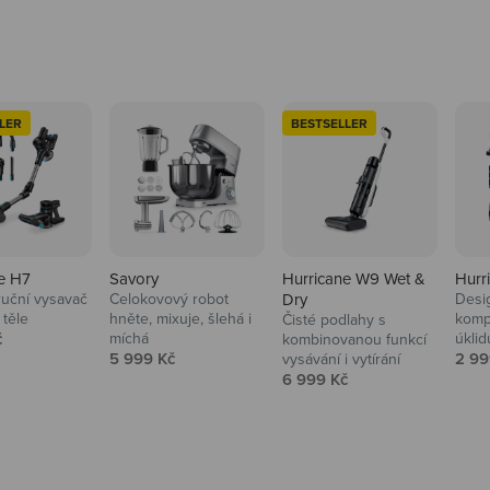
LER
BESTSELLER
e H7
Savory
Hurricane W9 Wet &
Hurr
ruční vysavač
Celokovový robot
Dry
Desi
 těle
hněte, mixuje, šlehá i
komp
Čisté podlahy s
 cena
č
míchá
úklid
kuchyně i
kombinovanou funkcí
Prodejní cena
Prod
5 999 Kč
2 99
vysávání i vytírání
Prodejní cena
6 999 Kč