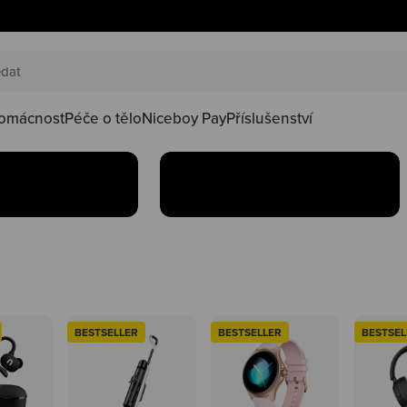
AKČNÍ SETY
náš happy
Oblíbené produkty teď
oduktů ve
najdeš v setu za lepší
kačky
omácnost
Péče o tělo
Niceboy Pay
Příslušenství
Koupit
BESTSELLER
BESTSELLER
BESTSEL