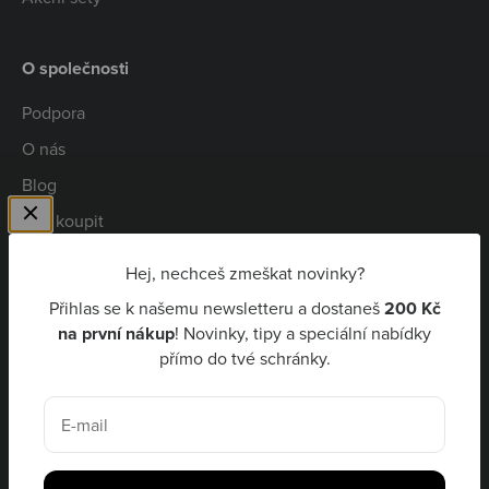
O společnosti
Podpora
O nás
Blog
Kde koupit
Spolupráce
Hej, nechceš zmeškat novinky?
Kariéra
Přihlas se k našemu newsletteru a dostaneš
200 Kč
Niceboy Pay
na první nákup
! Novinky, tipy a speciální nabídky
přímo do tvé schránky.
CZK Kč
E-mail