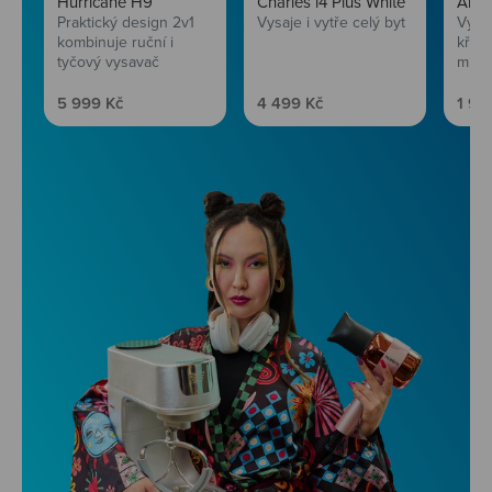
Hurricane H9
Charles i4 Plus White
AirF
Praktický design 2v1
Vysaje i vytře celý byt
Vychu
kombinuje ruční i
křup
tyčový vysavač
mini
Prodejní cena
Prodejní cena
Prod
5 999 Kč
4 499 Kč
1 99
Niceboy ONE Ultra