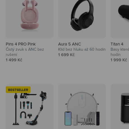
Pins 4 PRO Pink
Aura 5 ANC
Titan 4
Čistý zvuk s ANC bez
Klid bez hluku až 60 hodin
Basy které
Prodejní cena
rušení
1 699 Kč
hodin
Prodejní cena
Prodejní 
1 499 Kč
1 999 Kč
BESTSELLER