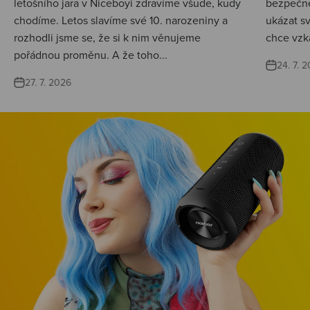
letošního jara v Niceboyi zdravíme všude, kudy
bezpečné
chodíme. Letos slavíme své 10. narozeniny a
ukázat s
rozhodli jsme se, že si k nim věnujeme
chce vzká
pořádnou proměnu. A že toho...
24. 7. 
27. 7. 2026