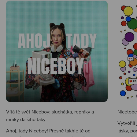
Vítá tě svět Niceboy: sluchátka, repráky a
Nicetobep
mraky dalšího taky
Vytvořili
Ahoj, tady Niceboy! Přesně takhle tě od
lásky, po