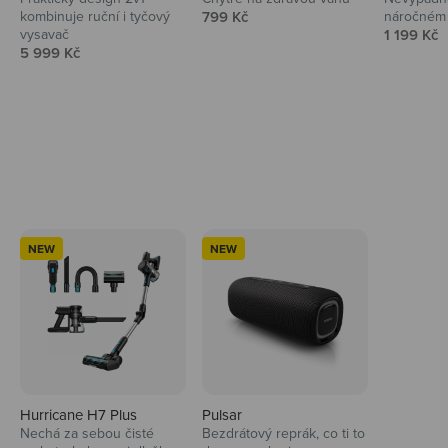
Prodejní cena
kombinuje ruční i tyčový
799 Kč
náročném 
Prodejní 
vysavač
1 199 Kč
Prodejní cena
5 999 Kč
Ahoj tady Niceboy
NEW
NEW
Hurricane H7 Plus
Pulsar
Nechá za sebou čisté
Bezdrátový reprák, co ti to