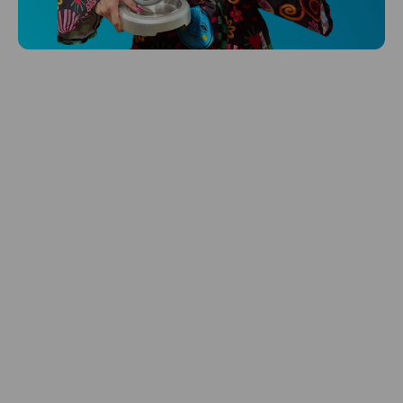
Hlídá ti zdraví, spánek i pohyb a ještě k
tomu platí.
Prozkoumat
Péče o vlasy
Zbraň, co dodá tvým vlasům svěží vítr?
Péče o vlasy od Niceboye.
Prozkoumat