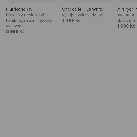
Hurricane H9
Charles i4 Plus White
AirFryer 
Audio
Praktický design 2v1
Vysaje i vytře celý byt
Vychutnej
Prodejní cena
kombinuje ruční i tyčový
4 499 Kč
dobroty s
Niceboy sluchátka a repráky ti padnou
Prodejní 
vysavač
1 999 Kč
do noty.
Prodejní cena
5 999 Kč
Prozkoumat
Domácnost
Vysavače, parťáci do kuchyně i beauty
péče.