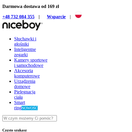
Darmowa dostawa od 169 zł
+48 732 084 355
|
Wsparcie
|
Słuchawki i
głośniki
Inteligentne
zegarki
Kamery sportowe
i samochodowe
Akcesoria
komputerowe
Urządzenia
domowe
Pielęgnacja
ciała
Smart
ring
NOWOŚĆ
Często szukasz