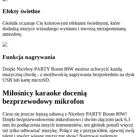
Efekty świetlne
Głośnik oczaruje Cię kolorowymi efektami świetlnymi, które
dodadzą muzyce wizualnego wymiaru i stworzą niezapomnianą
atmosferę.
Funkcja nagrywania
Dzięki Niceboy PARTY Boom 80W możesz uchwycić każdą
muzyczną chwilę - z możliwością nagrywania bezpośrednio na dysk
USB lub kartę microSD.
Miłośnicy karaoke docenią
bezprzewodowy mikrofon
Ciesz się jeszcze lepszą zabawą z Niceboy PARTY Boom 80W!
Dzięki bezprzewodowemu mikrofonowi i dwóm złączom jack 6,3
mm do podłączenia innych instrumentów, ten głośnik potrafi więcej
niż tylko odtwarzać muzykę. Połącz się z przyjaciółmi, ujawnij swój
talent i stwórz własne muzyczne show! Nagrywaj najlepsze