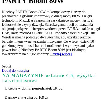
PARTY Boom 80W
Niceboy PARTY Boom 80W to kompaktowy i łatwy do
przenoszenia głośnik imprezowy o dużej mocy 80 W. Dzięki
technologii MaxxBass zapewnia zaskakująco mocny, gęsty, a
jednocześnie czysty dźwięk. Szeroka gama opcji odtwarzania
obejmuje połączenie bezprzewodowe przez BT 5.3, a także napęd
USB, kartę microSD i kabel AUX. Ponadto dzięki funkcji True
Wireless można połączyć dwa głośniki, aby uzyskać jeszcze
bardziej intensywne wrażenia muzyczne. Co więcej, dzięki 10-
godzinnej żywotności baterii i możliwości wykorzystania jako
power bank, Niceboy PARTY Boom 80W jest idealnym
towarzyszem na długie imprezy.
Czytaj więcej
696 zł
Dodaj do koszyka
NA MAGAZYNIE ostatnie < 5
, wysyłka
natychmiastowa
U ciebie w domu:
poniedziałek 10. 08.
Darmowa wysyłka od 169 zł