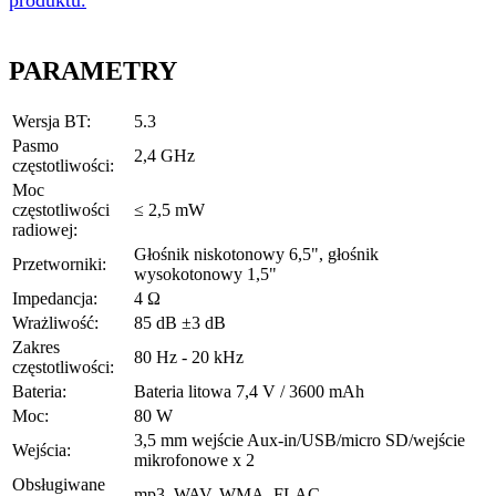
produktu.
PARAMETRY
Wersja BT:
5.3
Pasmo
2,4 GHz
częstotliwości:
Moc
częstotliwości
≤ 2,5 mW
radiowej:
Głośnik niskotonowy 6,5", głośnik
Przetworniki:
wysokotonowy 1,5"
Impedancja:
4 Ω
Wrażliwość:
85 dB ±3 dB
Zakres
80 Hz - 20 kHz
częstotliwości:
Bateria:
Bateria litowa 7,4 V / 3600 mAh
Moc:
80 W
3,5 mm wejście Aux-in/USB/micro SD/wejście
Wejścia:
mikrofonowe x 2
Obsługiwane
mp3, WAV, WMA, FLAC