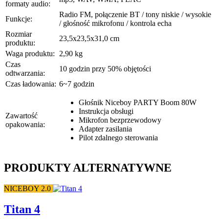
formaty audio:
Radio FM, połączenie BT / tony niskie / wysokie
Funkcje:
/ głośność mikrofonu / kontrola echa
Rozmiar
23,5x23,5x31,0 cm
produktu:
Waga produktu:
2,90 kg
Czas
10 godzin przy 50% objętości
odtwarzania:
Czas ładowania:
6~7 godzin
Głośnik Niceboy PARTY Boom 80W
Instrukcja obsługi
Zawartość
Mikrofon bezprzewodowy
opakowania:
Adapter zasilania
Pilot zdalnego sterowania
PRODUKTY ALTERNATYWNE
NICEBOY 2.0
Titan 4