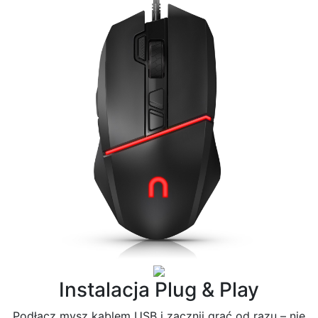
Instalacja Plug & Play
Podłącz mysz kablem USB i zacznij grać od razu – nie