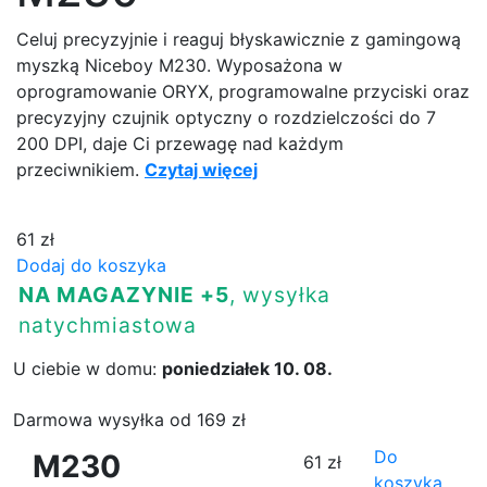
Celuj precyzyjnie i reaguj błyskawicznie z gamingową
myszką Niceboy M230. Wyposażona w
oprogramowanie ORYX, programowalne przyciski oraz
precyzyjny czujnik optyczny o rozdzielczości do 7
200 DPI, daje Ci przewagę nad każdym
przeciwnikiem.
Czytaj więcej
61 zł
Dodaj do koszyka
NA MAGAZYNIE +5
, wysyłka
natychmiastowa
U ciebie w domu:
poniedziałek 10. 08.
Darmowa wysyłka od 169 zł
Do
M230
61 zł
koszyka