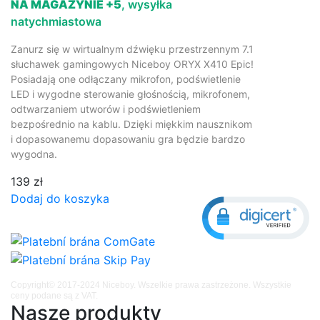
NA MAGAZYNIE +5
, wysyłka
natychmiastowa
Zanurz się w wirtualnym dźwięku przestrzennym 7.1
słuchawek gamingowych Niceboy ORYX X410 Epic!
Posiadają one odłączany mikrofon, podświetlenie
LED i wygodne sterowanie głośnością, mikrofonem,
odtwarzaniem utworów i podświetleniem
bezpośrednio na kablu. Dzięki miękkim nausznikom
i dopasowanemu dopasowaniu gra będzie bardzo
wygodna.
139 zł
Dodaj do koszyka
Copyright© 2017-2024 Niceboy. Wszelkie prawa zastrzeżone. Wszystkie
ceny podane są z VAT.
Nasze produkty