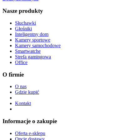
Nasze produkty
Słuchawki
Głośniki
Inteligentny dom
Kamery sportowe
Kamery samochodowe
Smartwatche
Strefa gamingowa
Office
O firmie
O nas
Gdzie kupić
Kontakt
Informacje o zakupie
Oferta e-sklepu
Opcje dostawy