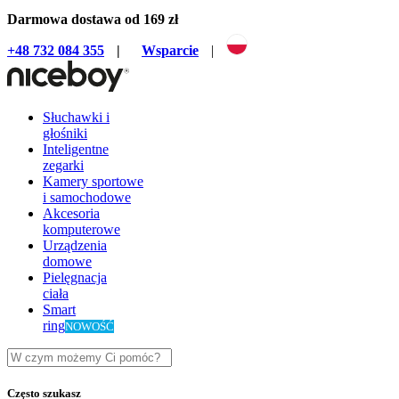
Darmowa dostawa od 169 zł
+48 732 084 355
|
Wsparcie
|
Słuchawki i
głośniki
Inteligentne
zegarki
Kamery sportowe
i samochodowe
Akcesoria
komputerowe
Urządzenia
domowe
Pielęgnacja
ciała
Smart
ring
NOWOŚĆ
Często szukasz