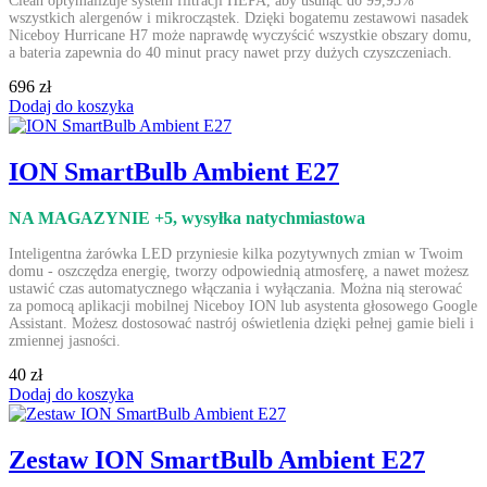
Clean optymalizuje system filtracji HEPA, aby usunąć do 99,95%
wszystkich alergenów i mikrocząstek. Dzięki bogatemu zestawowi nasadek
Niceboy Hurricane H7 może naprawdę wyczyścić wszystkie obszary domu,
a bateria zapewnia do 40 minut pracy nawet przy dużych czyszczeniach.
696 zł
Dodaj do koszyka
ION SmartBulb Ambient E27
NA MAGAZYNIE +5
, wysyłka natychmiastowa
Inteligentna żarówka LED przyniesie kilka pozytywnych zmian w Twoim
domu - oszczędza energię, tworzy odpowiednią atmosferę, a nawet możesz
ustawić czas automatycznego włączania i wyłączania. Można nią sterować
za pomocą aplikacji mobilnej Niceboy ION lub asystenta głosowego Google
Assistant. Możesz dostosować nastrój oświetlenia dzięki pełnej gamie bieli i
zmiennej jasności.
40 zł
Dodaj do koszyka
Zestaw ION SmartBulb Ambient E27