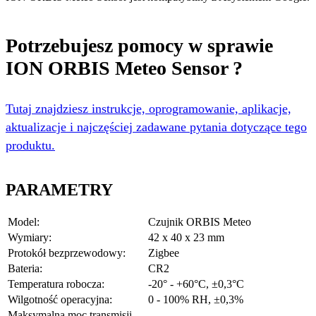
Potrzebujesz pomocy w sprawie
ION ORBIS Meteo Sensor ?
Tutaj znajdziesz instrukcje, oprogramowanie, aplikacje,
aktualizacje i najczęściej zadawane pytania dotyczące tego
produktu.
PARAMETRY
Model:
Czujnik ORBIS Meteo
Wymiary:
42 x 40 x 23 mm
Protokół bezprzewodowy:
Zigbee
Bateria:
CR2
Temperatura robocza:
-20° - +60°C, ±0,3°C
Wilgotność operacyjna:
0 - 100% RH, ±0,3%
Maksymalna moc transmisji