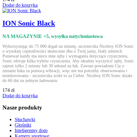
Dodaj do koszyka
ION Sonic Black
NA MAGAZYNIE +5
, wysyłka natychmiastowa
Wykorzystując do 75 000 drgań na minutę, szczoteczka Niceboy ION Sonic
o wysokiej częstotliwości skutecznie dba o Twój jasny, biały uśmiech.
Ponieważ każdy ma nieco inne zęby i wymagania dotyczące czyszczenia,
Sonic oferuje kilka trybów czyszczenia. Aby idealnie wyczyścić zęby, Sonic
zajmie tylko 2 minuty lub 30 sekund na łuk. Zawsze powiadomi Cię o
zmianie łuku za pomocą wibracji, więc nie ma potrzeby obserwowania i
monitorowania - szczoteczka zrobi to za Ciebie. Niceboy ION Sonic działa
do 60 dni na jednym ładowaniu.
174 zł
Dodaj do koszyka
Nasze produkty
Słuchawki
Głośniki
Inteligentny dom
Kamery sportowe