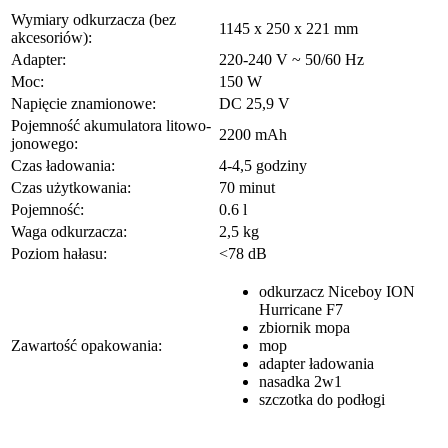
Wymiary odkurzacza (bez
1145 x 250 x 221 mm
akcesoriów):
Adapter:
220-240 V ~ 50/60 Hz
Moc:
150 W
Napięcie znamionowe:
DC 25,9 V
Pojemność akumulatora litowo-
2200 mAh
jonowego:
Czas ładowania:
4-4,5 godziny
Czas użytkowania:
70 minut
Pojemność:
0.6 l
Waga odkurzacza:
2,5 kg
Poziom hałasu:
<78 dB
odkurzacz Niceboy ION
Hurricane F7
zbiornik mopa
Zawartość opakowania:
mop
adapter ładowania
nasadka 2w1
szczotka do podłogi