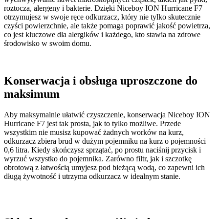
roztocza, alergeny i bakterie. Dzięki Niceboy ION Hurricane F7
otrzymujesz w swoje ręce odkurzacz, który nie tylko skutecznie
czyści powierzchnie, ale także pomaga poprawić jakość powietrza,
co jest kluczowe dla alergików i każdego, kto stawia na zdrowe
środowisko w swoim domu.
Konserwacja i obsługa uproszczone do
maksimum
Aby maksymalnie ułatwić czyszczenie, konserwacja Niceboy ION
Hurricane F7 jest tak prosta, jak to tylko możliwe. Przede
wszystkim nie musisz kupować żadnych worków na kurz,
odkurzacz zbiera brud w dużym pojemniku na kurz o pojemności
0,6 litra. Kiedy skończysz sprzątać, po prostu naciśnij przycisk i
wyrzuć wszystko do pojemnika. Zarówno filtr, jak i szczotkę
obrotową z łatwością umyjesz pod bieżącą wodą, co zapewni ich
długą żywotność i utrzyma odkurzacz w idealnym stanie.