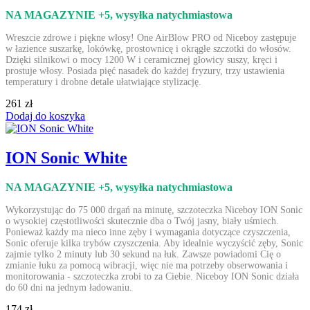
NA MAGAZYNIE +5
, wysyłka natychmiastowa
Wreszcie zdrowe i piękne włosy! One AirBlow PRO od Niceboy zastępuje
w łazience suszarkę, lokówkę, prostownicę i okrągłe szczotki do włosów.
Dzięki silnikowi o mocy 1200 W i ceramicznej głowicy suszy, kręci i
prostuje włosy. Posiada pięć nasadek do każdej fryzury, trzy ustawienia
temperatury i drobne detale ułatwiające stylizację.
261 zł
Dodaj do koszyka
ION Sonic White
NA MAGAZYNIE +5
, wysyłka natychmiastowa
Wykorzystując do 75 000 drgań na minutę, szczoteczka Niceboy ION Sonic
o wysokiej częstotliwości skutecznie dba o Twój jasny, biały uśmiech.
Ponieważ każdy ma nieco inne zęby i wymagania dotyczące czyszczenia,
Sonic oferuje kilka trybów czyszczenia. Aby idealnie wyczyścić zęby, Sonic
zajmie tylko 2 minuty lub 30 sekund na łuk. Zawsze powiadomi Cię o
zmianie łuku za pomocą wibracji, więc nie ma potrzeby obserwowania i
monitorowania - szczoteczka zrobi to za Ciebie. Niceboy ION Sonic działa
do 60 dni na jednym ładowaniu.
174 zł