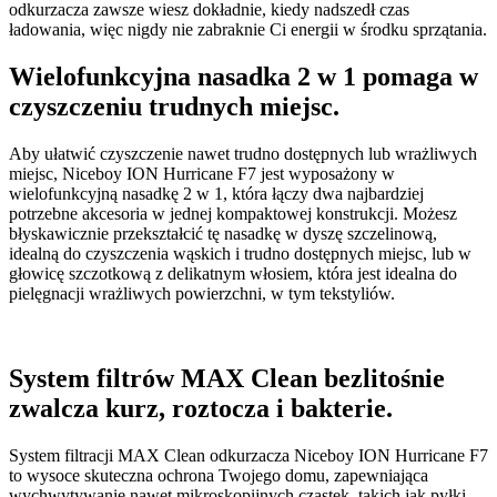
odkurzacza zawsze wiesz dokładnie, kiedy nadszedł czas
ładowania, więc nigdy nie zabraknie Ci energii w środku sprzątania.
Wielofunkcyjna nasadka 2 w 1 pomaga w
czyszczeniu trudnych miejsc.
Aby ułatwić czyszczenie nawet trudno dostępnych lub wrażliwych
miejsc, Niceboy ION Hurricane F7 jest wyposażony w
wielofunkcyjną nasadkę 2 w 1, która łączy dwa najbardziej
potrzebne akcesoria w jednej kompaktowej konstrukcji. Możesz
błyskawicznie przekształcić tę nasadkę w dyszę szczelinową,
idealną do czyszczenia wąskich i trudno dostępnych miejsc, lub w
głowicę szczotkową z delikatnym włosiem, która jest idealna do
pielęgnacji wrażliwych powierzchni, w tym tekstyliów.
System filtrów MAX Clean bezlitośnie
zwalcza kurz, roztocza i bakterie.
System filtracji MAX Clean odkurzacza Niceboy ION Hurricane F7
to wysoce skuteczna ochrona Twojego domu, zapewniająca
wychwytywanie nawet mikroskopijnych cząstek, takich jak pyłki,