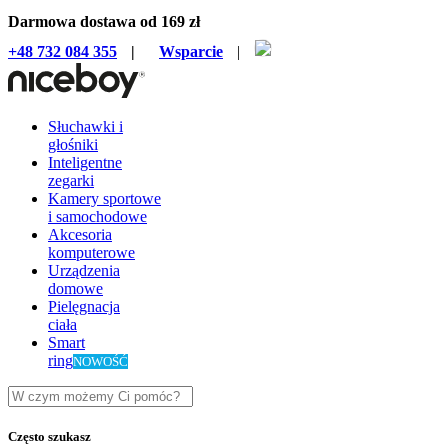
Darmowa dostawa od 169 zł
+48 732 084 355
|
Wsparcie
|
Słuchawki i
głośniki
Inteligentne
zegarki
Kamery sportowe
i samochodowe
Akcesoria
komputerowe
Urządzenia
domowe
Pielęgnacja
ciała
Smart
ring
NOWOŚĆ
Często szukasz