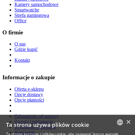
Kamery samochodowe
Smartwatche
Strefa gamingowa
Office
O firmie
O nas
Gdzie kupić
Kontakt
Informacje o zakupie
Oferta e-sklepu
Opcje dostawy
Opcje płatności
Odstąpienie od umowy
×
Zwroty i reklamacje
Ta strona używa plików cookie
Regulamin reklamacji
Regulamin
Ta strona korzysta z plików cookie, aby zapewnić lepszą wygodę