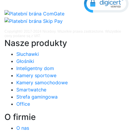
Copyright© 2017-2024 Niceboy. Wszelkie prawa zastrzeżone. Wszystkie
ceny podane są z VAT.
Nasze produkty
Słuchawki
Głośniki
Inteligentny dom
Kamery sportowe
Kamery samochodowe
Smartwatche
Strefa gamingowa
Office
O firmie
O nas