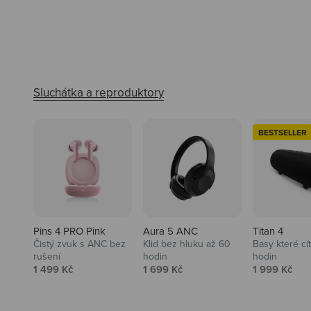
BESTSELLER
Pins 4 PRO Pink
Aura 5 ANC
Titan 4
Čistý zvuk s ANC bez
Klid bez hluku až 60
Basy které cí
rušení
hodin
hodin
Prodejní cena
Prodejní cena
Prodejní ce
1 499 Kč
1 699 Kč
1 999 Kč