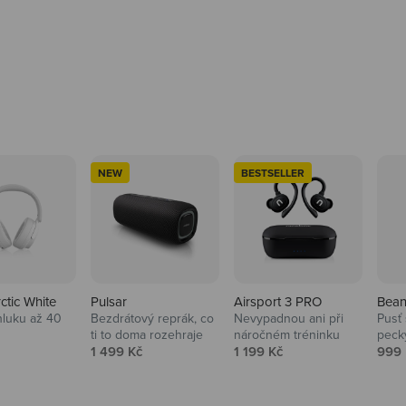
NEW
BESTSELLER
rctic White
Pulsar
Airsport 3 PRO
Bean
hluku až 40
Bezdrátový reprák, co
Nevypadnou ani při
Pusť 
ti to doma rozehraje
náročném tréninku
peck
 cena
Prodejní cena
Prodejní cena
Prod
1 499 Kč
1 199 Kč
999 