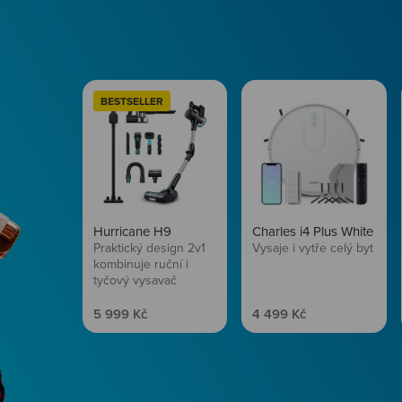
BESTSELLER
Hurricane H9
Charles i4 Plus White
Praktický design 2v1
Vysaje i vytře celý byt
kombinuje ruční i
tyčový vysavač
Prodejní cena
Prodejní cena
5 999 Kč
4 499 Kč
Péče o vlasy
Zbraň, co dodá tvým 
vítr? Péče o vlasy od