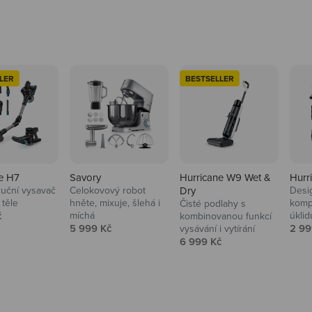
LER
BESTSELLER
e H7
Savory
Hurricane W9 Wet &
Hurr
ruční vysavač
Celokovový robot
Dry
Desi
 těle
hněte, mixuje, šlehá i
komp
Čisté podlahy s
 cena
č
míchá
úklid
kuchyně i
kombinovanou funkcí
Prodejní cena
Prod
5 999 Kč
2 99
vysávání i vytírání
Prodejní cena
6 999 Kč