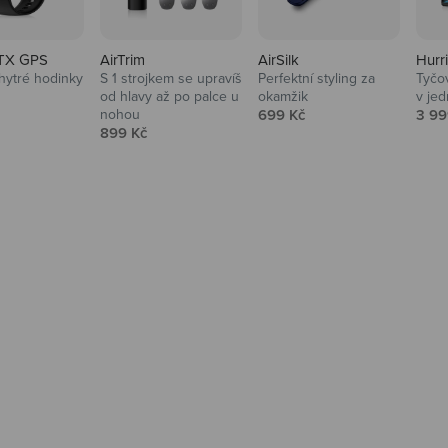
TX GPS
AirTrim
AirSilk
Hurr
hytré hodinky
S 1 strojkem se upravíš
Perfektní styling za
Tyčov
 cena
od hlavy až po palce u
okamžik
v je
Prodejní cena
Prod
nohou
699 Kč
3 99
Prodejní cena
899 Kč