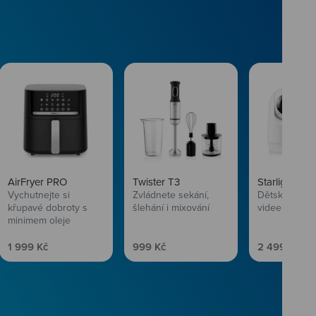
AirFryer PRO
Twister T3
Starlight SL
Vychutnejte si
Zvládnete sekání,
Dětská chůvi
křupavé dobroty s
šlehání i mixování
videem
minimem oleje
Prodejní cena
Prodejní cena
Prodejní ce
1 999 Kč
999 Kč
2 499 Kč
vlasům svěží
 Niceboye.