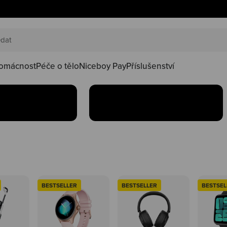
AKČNÍ SETY
náš happy
Oblíbené produkty teď
oduktů ve
najdeš v setu za lepší
kačky
omácnost
Péče o tělo
Niceboy Pay
Příslušenství
Koupit
BESTSELLER
BESTSELLER
BESTSEL