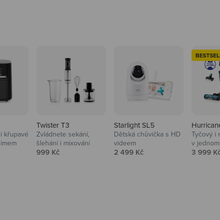
BESTSEL
Twister T3
Starlight SL5
Hurrican
i křupavé
Zvládnete sekání,
Dětská chůvička s HD
Tyčový i 
Domácnost
nimem
šlehání i mixování
videem
v jednom
Prodejní cena
Prodejní cena
Prodejní
999 Kč
2 499 Kč
3 999 K
Vysavače, parťáci do 
na
beauty péče.
Prozkoumat