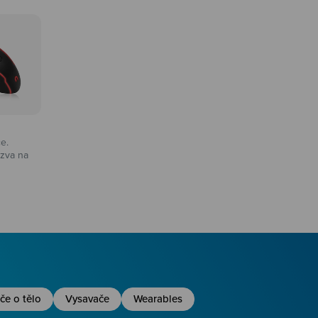
ce.
zva na
na
če o tělo
Vysavače
Wearables