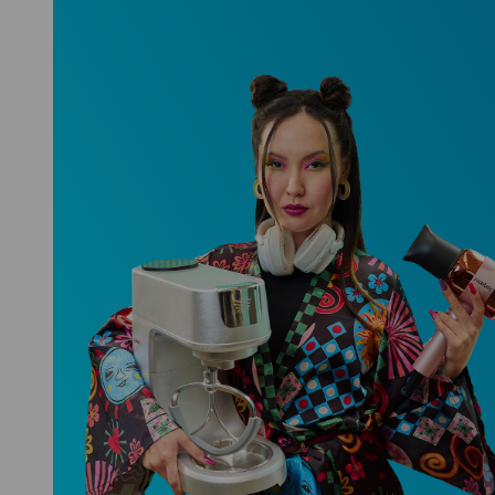
Niceboy ONE Ultra
Hlídá ti zdraví, spánek i pohyb a ještě
k tomu platí.