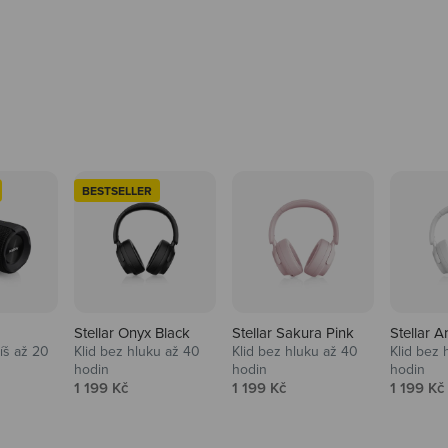
BESTSELLER
Stellar Onyx Black
Stellar Sakura Pink
Stellar A
tíš až 20
Klid bez hluku až 40
Klid bez hluku až 40
Klid bez 
hodin
hodin
hodin
na
Prodejní cena
Prodejní cena
Prodejní
1 199 Kč
1 199 Kč
1 199 Kč