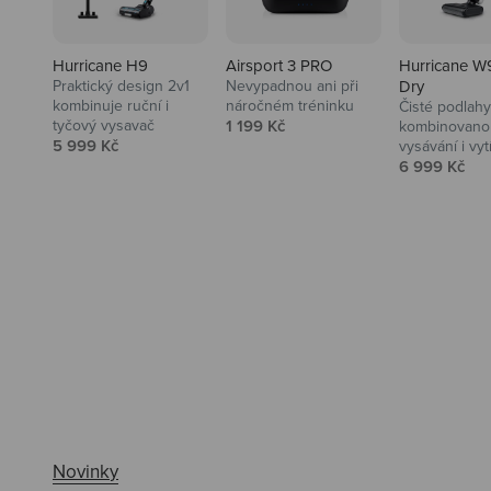
Hurricane H9
Airsport 3 PRO
Hurricane W
Praktický design 2v1
Nevypadnou ani při
Dry
kombinuje ruční i
náročném tréninku
Čisté podlahy
Prodejní cena
tyčový vysavač
1 199 Kč
kombinovanou
Prodejní cena
5 999 Kč
vysávání i vyt
Prodejní ce
6 999 Kč
Ahoj tady Niceboy