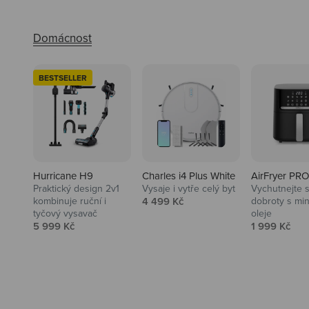
BESTSELLER
Hurricane H9
Charles i4 Plus White
AirFryer PRO
Praktický design 2v1
Vysaje i vytře celý byt
Vychutnejte s
Audio
Prodejní cena
kombinuje ruční i
4 499 Kč
dobroty s mi
tyčový vysavač
oleje
Niceboy sluchátka a repráky ti
Prodejní cena
Prodejní ce
5 999 Kč
1 999 Kč
padnou do noty.
Prozkoumat