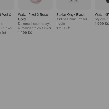
9 Wet &
Watch Pixel 2 Rose
Stellar Onyx Black
Watch G
Gold
Klid bez hluku až 40
Stylové c
Prodejní
hodin
1 999 Kč
 s
Dokonalá souhra stylu
Prodejní cena
1 199 Kč
 funkcí
a inteligentních funkcí
Prodejní cena
írání
1 499 Kč
na