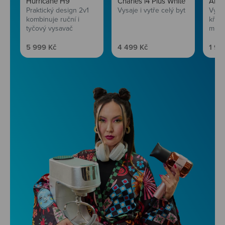
Hurricane H9
Charles i4 Plus White
AirF
Praktický design 2v1
Vysaje i vytře celý byt
Vychu
kombinuje ruční i
křup
tyčový vysavač
mini
Prodejní cena
Prodejní cena
Prod
5 999 Kč
4 499 Kč
1 99
Niceboy ONE Ultra