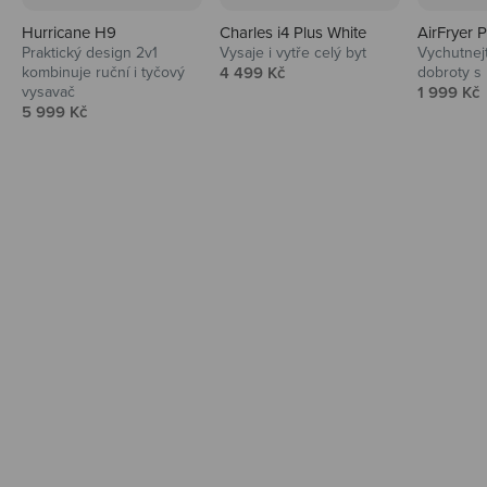
Hurricane H9
Charles i4 Plus White
AirFryer 
Audio
Praktický design 2v1
Vysaje i vytře celý byt
Vychutnej
Prodejní cena
kombinuje ruční i tyčový
4 499 Kč
dobroty s
Niceboy sluchátka a repráky ti padnou
Prodejní 
vysavač
1 999 Kč
do noty.
Prodejní cena
5 999 Kč
Prozkoumat
Domácnost
Vysavače, parťáci do kuchyně i beauty
péče.