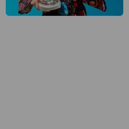
Hlídá ti zdraví, spánek i pohyb a ještě k
tomu platí.
Prozkoumat
Péče o vlasy
Zbraň, co dodá tvým vlasům svěží vítr?
Péče o vlasy od Niceboye.
Prozkoumat