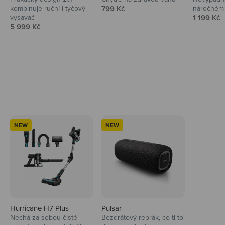
Prodejní cena
kombinuje ruční i tyčový
799 Kč
náročném 
Prodejní 
vysavač
1 199 Kč
Prodejní cena
5 999 Kč
Ahoj tady Niceboy
NEW
NEW
Hurricane H7 Plus
Pulsar
Nechá za sebou čisté
Bezdrátový reprák, co ti to