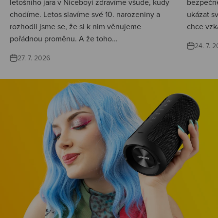
letošního jara v Niceboyi zdravíme všude, kudy
bezpečné
chodíme. Letos slavíme své 10. narozeniny a
ukázat s
rozhodli jsme se, že si k nim věnujeme
chce vzká
pořádnou proměnu. A že toho...
24. 7. 
27. 7. 2026