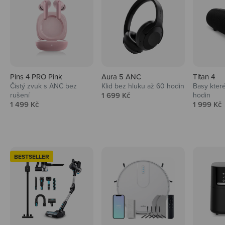
Pins 4 PRO Pink
Aura 5 ANC
Titan 4
Čistý zvuk s ANC bez
Klid bez hluku až 60 hodin
Basy které
Prodejní cena
rušení
1 699 Kč
hodin
Prodejní cena
Prodejní 
1 499 Kč
1 999 Kč
BESTSELLER