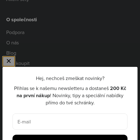
O společnosti
Podpora
O nás
Blog
Kde koupit
Spolupráce
Hej, nechceš zmeškat novinky?
Kariéra
Přihlas se k našemu newsletteru a dostaneš
200 Kč
Niceboy Pay
na první nákup
! Novinky, tipy a speciální nabídky
přímo do tvé schránky.
CZK Kč
E-mail