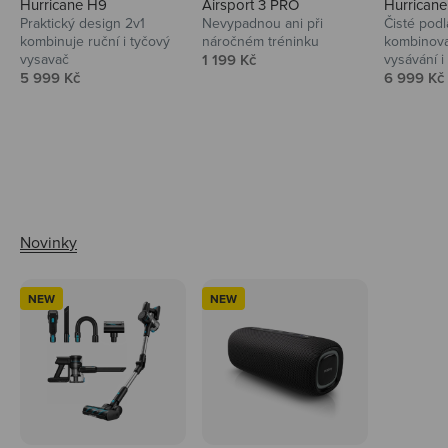
Hurricane H9
Airsport 3 PRO
Hurrican
Praktický design 2v1
Nevypadnou ani při
Čisté podl
kombinuje ruční i tyčový
náročném tréninku
kombinova
Prodejní cena
vysavač
1 199 Kč
vysávání i 
Prodejní cena
Prodejní 
5 999 Kč
6 999 Kč
Ahoj tady Niceboy
NEW
NEW