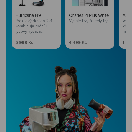
Hurricane H9
Charles i4 Plus White
AirF
Praktický design 2v1
Vysaje i vytře celý byt
Vychu
kombinuje ruční i
křup
tyčový vysavač
mini
Prodejní cena
Prodejní cena
Prod
5 999 Kč
4 499 Kč
1 99