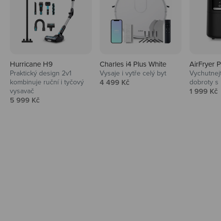
Hurricane H9
Charles i4 Plus White
AirFryer 
Audio
Praktický design 2v1
Vysaje i vytře celý byt
Vychutnej
Prodejní cena
kombinuje ruční i tyčový
4 499 Kč
dobroty s
Niceboy sluchátka a repráky ti padnou
Prodejní 
vysavač
1 999 Kč
do noty.
Prodejní cena
5 999 Kč
Prozkoumat