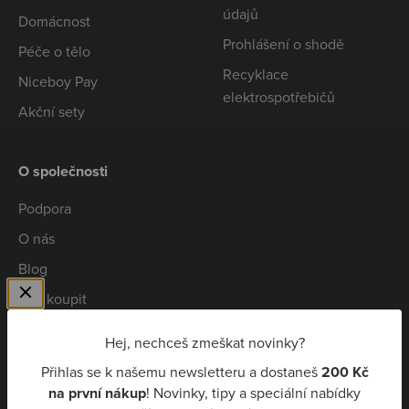
údajů
Domácnost
Prohlášení o shodě
Péče o tělo
Recyklace
Niceboy Pay
elektrospotřebičů
Akční sety
O společnosti
Podpora
O nás
Blog
Kde koupit
Spolupráce
Hej, nechceš zmeškat novinky?
Kariéra
Přihlas se k našemu newsletteru a dostaneš
200 Kč
Niceboy Pay
na první nákup
! Novinky, tipy a speciální nabídky