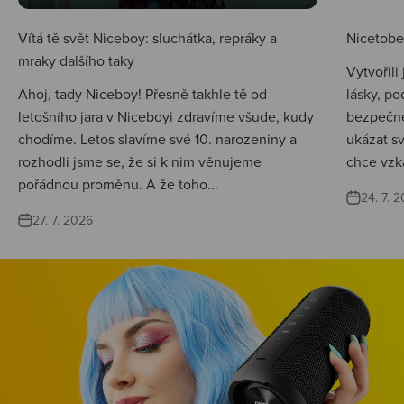
Vítá tě svět Niceboy: sluchátka, repráky a
Nicetobep
mraky dalšího taky
Vytvořili
Ahoj, tady Niceboy! Přesně takhle tě od
lásky, po
letošního jara v Niceboyi zdravíme všude, kudy
bezpečné
chodíme. Letos slavíme své 10. narozeniny a
ukázat s
rozhodli jsme se, že si k nim věnujeme
chce vzká
pořádnou proměnu. A že toho...
24. 7. 
27. 7. 2026