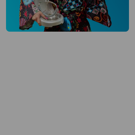
Niceboy ONE Ultra
Hlídá ti zdraví, spánek i pohyb a ještě k
tomu platí.
Prozkoumat
Péče o vlasy
Zbraň, co dodá tvým vlasům svěží vítr?
Péče o vlasy od Niceboye.