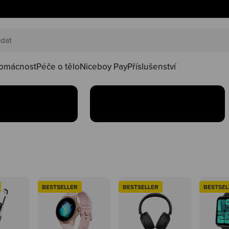
AKČNÍ SETY
náš happy
Oblíbené produkty teď
oduktů ve
najdeš v setu za lepší
kačky
omácnost
Péče o tělo
Niceboy Pay
Příslušenství
Koupit
BESTSELLER
BESTSELLER
BESTSEL