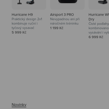
Hurricane H9
Airsport 3 PRO
Hurricane W
Praktický design 2v1
Nevypadnou ani při
Dry
kombinuje ruční i
náročném tréninku
Čisté podlahy
Prodejní cena
tyčový vysavač
1 199 Kč
kombinovanou
Prodejní cena
5 999 Kč
vysávání i vyt
Prodejní ce
6 999 Kč
Ahoj tady Niceboy