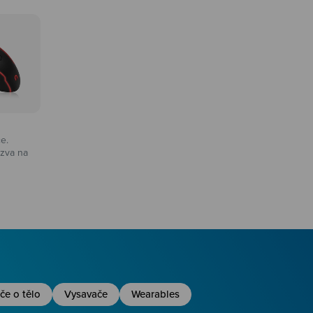
ce.
zva na
na
če o tělo
Vysavače
Wearables