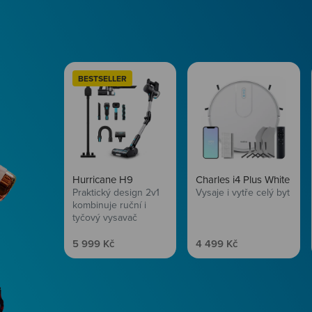
BESTSELLER
Hurricane H9
Charles i4 Plus White
Praktický design 2v1
Vysaje i vytře celý byt
kombinuje ruční i
tyčový vysavač
Prodejní cena
Prodejní cena
5 999 Kč
4 499 Kč
Péče o vlasy
Zbraň, co dodá tvým 
vítr? Péče o vlasy od