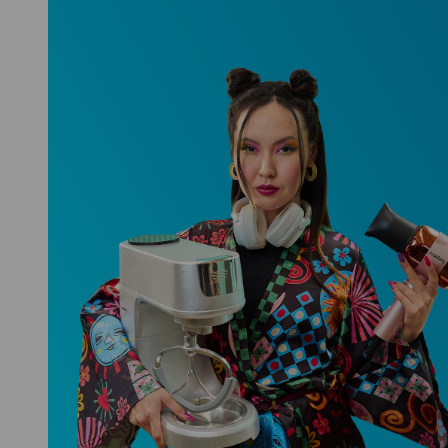
Niceboy ONE Ultra
Hlídá ti zdraví, spánek i pohyb a ještě
k tomu platí.