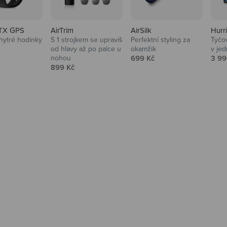
TX GPS
AirTrim
AirSilk
Hurr
hytré hodinky
S 1 strojkem se upravíš
Perfektní styling za
Tyčov
 cena
od hlavy až po palce u
okamžik
v je
Prodejní cena
Prod
nohou
699 Kč
3 99
Prodejní cena
899 Kč