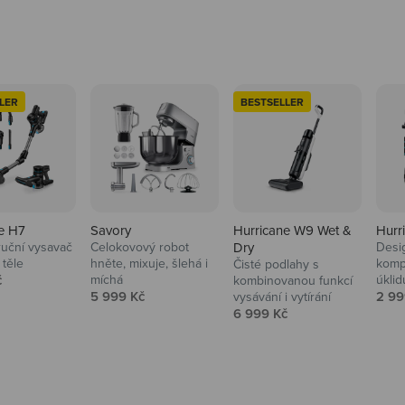
LER
BESTSELLER
e H7
Savory
Hurricane W9 Wet &
Hurr
ruční vysavač
Celokovový robot
Dry
Desi
 těle
hněte, mixuje, šlehá i
komp
Čisté podlahy s
 cena
č
míchá
úklid
kuchyně i
kombinovanou funkcí
Prodejní cena
Prod
5 999 Kč
2 99
vysávání i vytírání
Prodejní cena
6 999 Kč