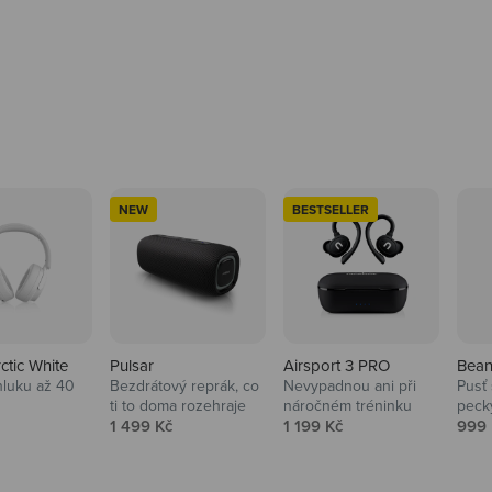
NEW
BESTSELLER
rctic White
Pulsar
Airsport 3 PRO
Bean
hluku až 40
Bezdrátový reprák, co
Nevypadnou ani při
Pusť 
ti to doma rozehraje
náročném tréninku
peck
 cena
Prodejní cena
Prodejní cena
Prod
1 499 Kč
1 199 Kč
999 