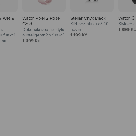
9 Wet &
Watch Pixel 2 Rose
Stellar Onyx Black
Watch G
Gold
Klid bez hluku až 40
Stylové c
Prodejní
hodin
1 999 Kč
 s
Dokonalá souhra stylu
Prodejní cena
1 199 Kč
 funkcí
a inteligentních funkcí
Prodejní cena
írání
1 499 Kč
na