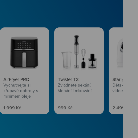
AirFryer PRO
Twister T3
Starlight SL
Vychutnejte si
Zvládnete sekání,
Dětská chůvi
křupavé dobroty s
šlehání i mixování
videem
minimem oleje
Prodejní cena
Prodejní cena
Prodejní ce
1 999 Kč
999 Kč
2 499 Kč
vlasům svěží
 Niceboye.