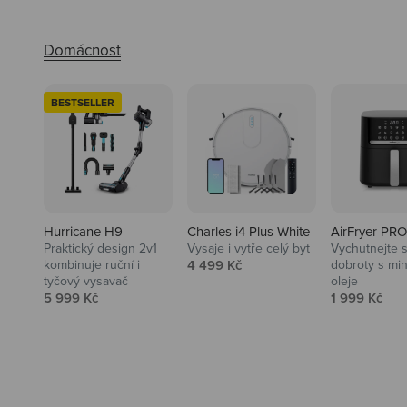
BESTSELLER
Hurricane H9
Charles i4 Plus White
AirFryer PRO
Praktický design 2v1
Vysaje i vytře celý byt
Vychutnejte s
Audio
Prodejní cena
kombinuje ruční i
4 499 Kč
dobroty s mi
tyčový vysavač
oleje
Niceboy sluchátka a repráky ti
Prodejní cena
Prodejní ce
5 999 Kč
1 999 Kč
padnou do noty.
Prozkoumat