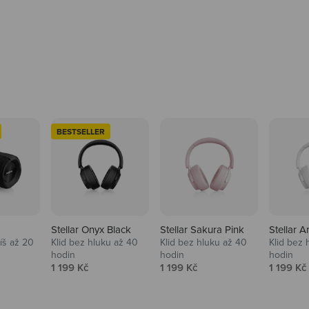
BESTSELLER
Stellar Onyx Black
Stellar Sakura Pink
Stellar A
tíš až 20
Klid bez hluku až 40
Klid bez hluku až 40
Klid bez 
hodin
hodin
hodin
na
Prodejní cena
Prodejní cena
Prodejní
1 199 Kč
1 199 Kč
1 199 Kč