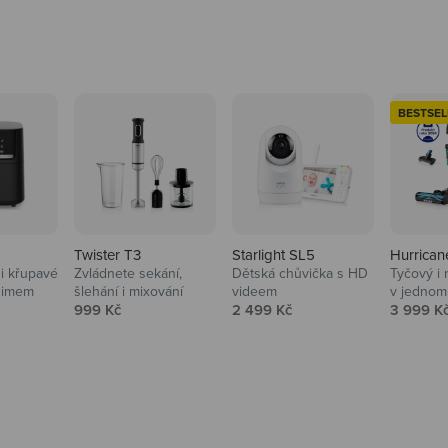
BESTSEL
Twister T3
Starlight SL5
Hurrican
i křupavé
Zvládnete sekání,
Dětská chůvička s HD
Tyčový i 
Domácnost
nimem
šlehání i mixování
videem
v jednom
Prodejní cena
Prodejní cena
Prodejní
999 Kč
2 499 Kč
3 999 K
Vysavače, parťáci do 
na
beauty péče.
Prozkoumat