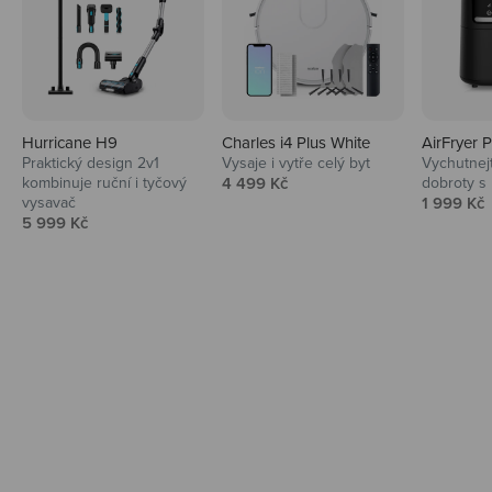
Hurricane H9
Charles i4 Plus White
AirFryer 
Audio
Praktický design 2v1
Vysaje i vytře celý byt
Vychutnej
Prodejní cena
kombinuje ruční i tyčový
4 499 Kč
dobroty s
Niceboy sluchátka a repráky ti padnou
Prodejní 
vysavač
1 999 Kč
do noty.
Prodejní cena
5 999 Kč
Prozkoumat