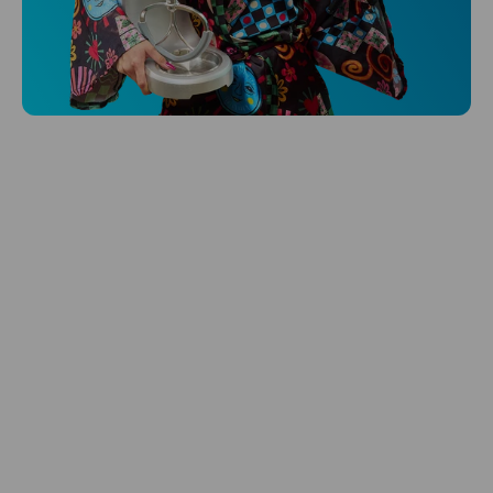
Niceboy ONE Ultra
Hlídá ti zdraví, spánek i pohyb a ještě k
tomu platí.
Prozkoumat
Péče o vlasy
Zbraň, co dodá tvým vlasům svěží vítr?
Péče o vlasy od Niceboye.