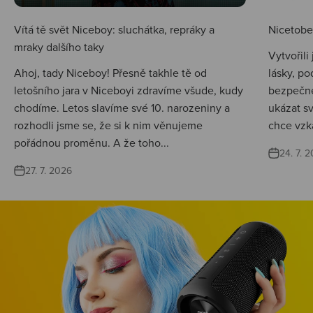
Vítá tě svět Niceboy: sluchátka, repráky a
Nicetobep
mraky dalšího taky
Vytvořili
Ahoj, tady Niceboy! Přesně takhle tě od
lásky, po
letošního jara v Niceboyi zdravíme všude, kudy
bezpečné
chodíme. Letos slavíme své 10. narozeniny a
ukázat s
rozhodli jsme se, že si k nim věnujeme
chce vzká
pořádnou proměnu. A že toho...
24. 7. 
27. 7. 2026