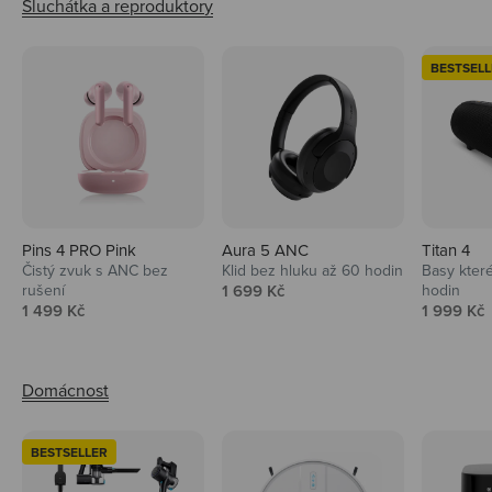
BESTSELL
Pins 4 PRO Pink
Aura 5 ANC
Titan 4
Čistý zvuk s ANC bez
Klid bez hluku až 60 hodin
Basy které
Prodejní cena
rušení
1 699 Kč
hodin
Prodejní cena
Prodejní 
1 499 Kč
1 999 Kč
BESTSELLER