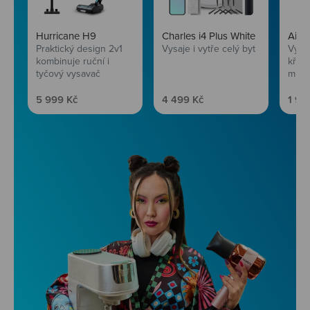
Hurricane H9
Charles i4 Plus White
AirF
Praktický design 2v1
Vysaje i vytře celý byt
Vychu
kombinuje ruční i
křup
tyčový vysavač
mini
Prodejní cena
Prodejní cena
Prod
5 999 Kč
4 499 Kč
1 99