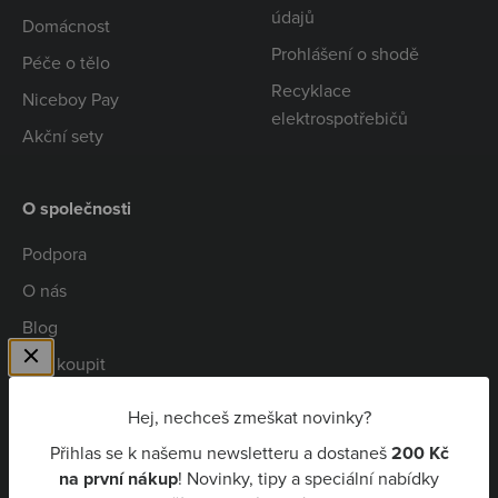
údajů
Domácnost
Prohlášení o shodě
Péče o tělo
Recyklace
Niceboy Pay
elektrospotřebičů
Akční sety
O společnosti
Podpora
O nás
Blog
Kde koupit
Spolupráce
Hej, nechceš zmeškat novinky?
Kariéra
Přihlas se k našemu newsletteru a dostaneš
200 Kč
Niceboy Pay
na první nákup
! Novinky, tipy a speciální nabídky