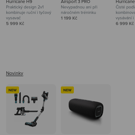
Hurricane H9
Airsport 3 PRO
Hurrican
Praktický design 2v1
Nevypadnou ani při
Čisté podl
kombinuje ruční i tyčový
náročném tréninku
kombinova
Prodejní cena
vysavač
1 199 Kč
vysávání i 
Prodejní cena
Prodejní 
5 999 Kč
6 999 Kč
Ahoj tady Niceboy
NEW
NEW