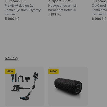
Hurricane H9
Airsport 3 PRO
Hurrican
Praktický design 2v1
Nevypadnou ani při
Čisté podl
kombinuje ruční i tyčový
náročném tréninku
kombinova
Prodejní cena
vysavač
1 199 Kč
vysávání i 
Prodejní cena
Prodejní 
5 999 Kč
6 999 Kč
Ahoj tady Niceboy
NEW
NEW