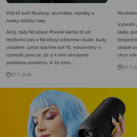
Vítá tě svět Niceboy: sluchátka, repráky a
Nicetobep
mraky dalšího taky
Vytvořili
Ahoj, tady Niceboy! Přesně takhle tě od
lásky, po
letošního jara v Niceboyi zdravíme všude, kudy
bezpečné
chodíme. Letos slavíme své 10. narozeniny a
ukázat s
rozhodli jsme se, že si k nim věnujeme
chce vzká
pořádnou proměnu. A že toho...
24. 7. 
27. 7. 2026