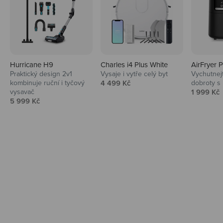
Hurricane H9
Charles i4 Plus White
AirFryer 
Audio
Praktický design 2v1
Vysaje i vytře celý byt
Vychutnej
Prodejní cena
kombinuje ruční i tyčový
4 499 Kč
dobroty s
Niceboy sluchátka a repráky ti padnou
Prodejní 
vysavač
1 999 Kč
do noty.
Prodejní cena
5 999 Kč
Prozkoumat