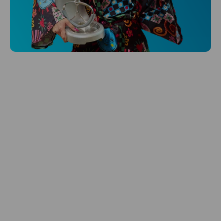
Niceboy ONE Ultra
Hlídá ti zdraví, spánek i pohyb a ještě k
tomu platí.
Prozkoumat
Péče o vlasy
Zbraň, co dodá tvým vlasům svěží vítr?
Péče o vlasy od Niceboye.