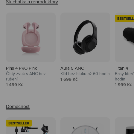
BESTSELL
Pins 4 PRO Pink
Aura 5 ANC
Titan 4
Čistý zvuk s ANC bez
Klid bez hluku až 60 hodin
Basy které
Prodejní cena
rušení
1 699 Kč
hodin
Prodejní cena
Prodejní 
1 499 Kč
1 999 Kč
BESTSELLER