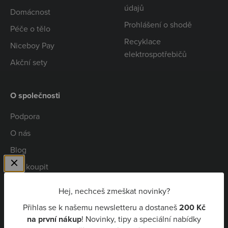
údajů
Domácnost
Prohlášení o shodě
Péče o tělo
Recyklace
Niceboy Pay
elektrospotřebičů
Akční sety
O společnosti
Podpora
O nás
Blog
Kde koupit
Spolupráce
Hej, nechceš zmeškat novinky?
Kariéra
Přihlas se k našemu newsletteru a dostaneš
200 Kč
Niceboy Pay
na první nákup
! Novinky, tipy a speciální nabídky