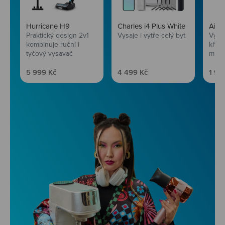
Hurricane H9
Charles i4 Plus White
AirF
Praktický design 2v1
Vysaje i vytře celý byt
Vychu
kombinuje ruční i
křup
tyčový vysavač
mini
Prodejní cena
Prodejní cena
Prod
5 999 Kč
4 499 Kč
1 99