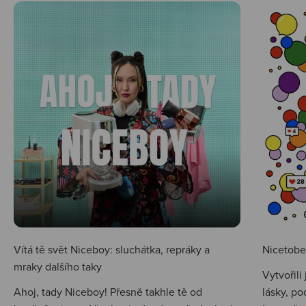
Vítá tě svět Niceboy: sluchátka, repráky a
Nicetobep
mraky dalšího taky
Vytvořili
Ahoj, tady Niceboy! Přesně takhle tě od
lásky, po