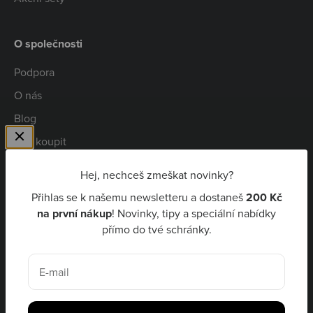
O společnosti
Podpora
O nás
Blog
Kde koupit
Spolupráce
Hej, nechceš zmeškat novinky?
Kariéra
Přihlas se k našemu newsletteru a dostaneš
200 Kč
Niceboy Pay
na první nákup
! Novinky, tipy a speciální nabídky
přímo do tvé schránky.
CZK Kč
E-mail