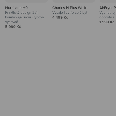
Hurricane H9
Charles i4 Plus White
AirFryer 
Audio
Praktický design 2v1
Vysaje i vytře celý byt
Vychutnej
Prodejní cena
kombinuje ruční i tyčový
4 499 Kč
dobroty s
Niceboy sluchátka a repráky ti padnou
Prodejní 
vysavač
1 999 Kč
do noty.
Prodejní cena
5 999 Kč
Prozkoumat
Domácnost
Vysavače, parťáci do kuchyně i beauty
péče.