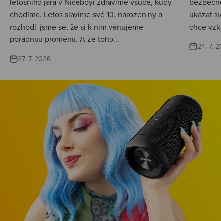
letošního jara v Niceboyi zdravíme všude, kudy
bezpečné
chodíme. Letos slavíme své 10. narozeniny a
ukázat s
rozhodli jsme se, že si k nim věnujeme
chce vzká
pořádnou proměnu. A že toho...
24. 7. 
27. 7. 2026