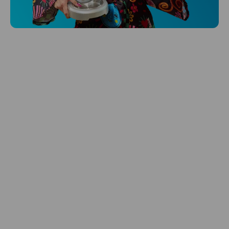
Hlídá ti zdraví, spánek i pohyb a ještě k
tomu platí.
Prozkoumat
Péče o vlasy
Zbraň, co dodá tvým vlasům svěží vítr?
Péče o vlasy od Niceboye.
Prozkoumat