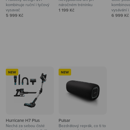
kombinuje ruční i tyčový
náročném tréninku
kombinova
Prodejní cena
vysavač
1 199 Kč
vysávání i 
Prodejní cena
Prodejní 
5 999 Kč
6 999 Kč
Ahoj tady Niceboy
NEW
NEW
Hurricane H7 Plus
Pulsar
Nechá za sebou čisté
Bezdrátový reprák, co ti to