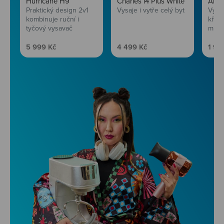
Hurricane H9
Charles i4 Plus White
AirF
Praktický design 2v1
Vysaje i vytře celý byt
Vychu
kombinuje ruční i
křup
tyčový vysavač
mini
Prodejní cena
Prodejní cena
Prod
5 999 Kč
4 499 Kč
1 99
Niceboy ONE Ultra