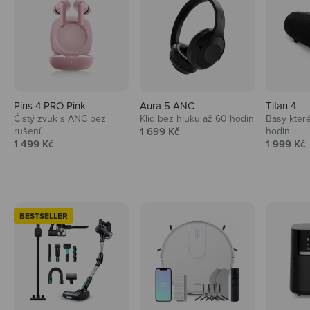
Pins 4 PRO Pink
Aura 5 ANC
Titan 4
Čistý zvuk s ANC bez
Klid bez hluku až 60 hodin
Basy které
Prodejní cena
rušení
1 699 Kč
hodin
Prodejní cena
Prodejní 
1 499 Kč
1 999 Kč
BESTSELLER