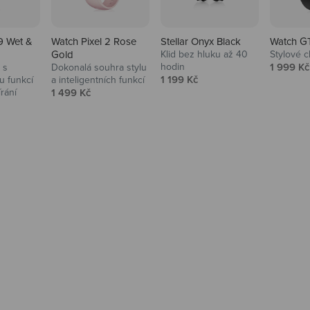
9 Wet &
Watch Pixel 2 Rose
Stellar Onyx Black
Watch G
Gold
Klid bez hluku až 40
Stylové c
Prodejní
hodin
1 999 Kč
 s
Dokonalá souhra stylu
Prodejní cena
1 199 Kč
 funkcí
a inteligentních funkcí
Prodejní cena
írání
1 499 Kč
na