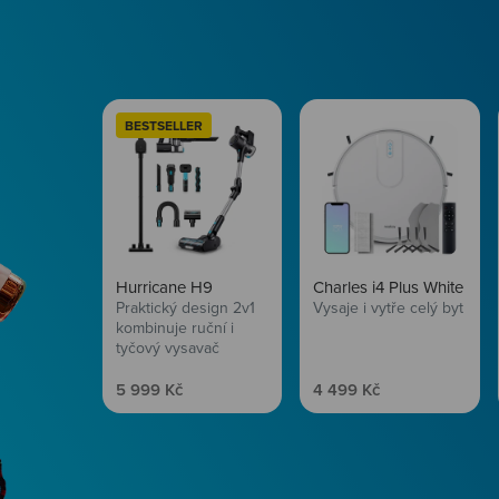
BESTSELLER
Hurricane H9
Charles i4 Plus White
Praktický design 2v1
Vysaje i vytře celý byt
kombinuje ruční i
tyčový vysavač
Prodejní cena
Prodejní cena
5 999 Kč
4 499 Kč
Péče o vlasy
Zbraň, co dodá tvým 
vítr? Péče o vlasy od