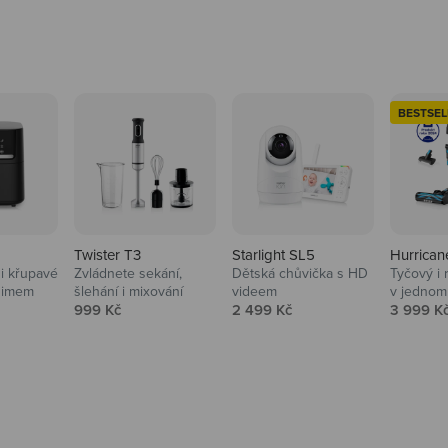
BESTSEL
Twister T3
Starlight SL5
Hurrican
i křupavé
Zvládnete sekání,
Dětská chůvička s HD
Tyčový i 
Domácnost
nimem
šlehání i mixování
videem
v jednom
Prodejní cena
Prodejní cena
Prodejní
999 Kč
2 499 Kč
3 999 K
Vysavače, parťáci do 
na
beauty péče.
Prozkoumat