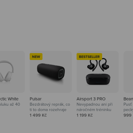
NEW
BESTSELLER
rctic White
Pulsar
Airsport 3 PRO
Bean
hluku až 40
Bezdrátový reprák, co
Nevypadnou ani při
Pusť 
ti to doma rozehraje
náročném tréninku
peck
 cena
Prodejní cena
Prodejní cena
Prod
1 499 Kč
1 199 Kč
999 