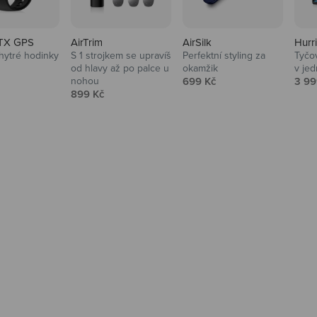
TX GPS
AirTrim
AirSilk
Hurr
hytré hodinky
S 1 strojkem se upravíš
Perfektní styling za
Tyčov
 cena
od hlavy až po palce u
okamžik
v je
Prodejní cena
Prod
nohou
699 Kč
3 99
Prodejní cena
899 Kč