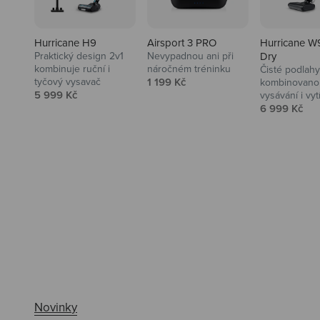
Hurricane H9
Airsport 3 PRO
Hurricane W
Praktický design 2v1
Nevypadnou ani při
Dry
kombinuje ruční i
náročném tréninku
Čisté podlahy
Prodejní cena
tyčový vysavač
1 199 Kč
kombinovanou
Prodejní cena
5 999 Kč
vysávání i vyt
Prodejní ce
6 999 Kč
Ahoj tady Niceboy