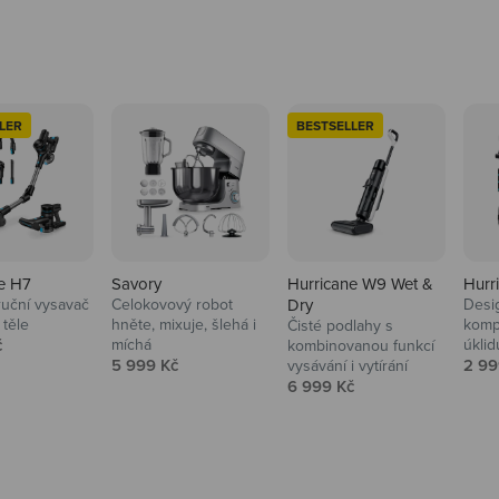
LER
BESTSELLER
e H7
Savory
Hurricane W9 Wet &
Hurr
ruční vysavač
Celokovový robot
Dry
Desi
 těle
hněte, mixuje, šlehá i
komp
Čisté podlahy s
 cena
č
míchá
úklid
kuchyně i
kombinovanou funkcí
Prodejní cena
Prod
5 999 Kč
2 99
vysávání i vytírání
Prodejní cena
6 999 Kč