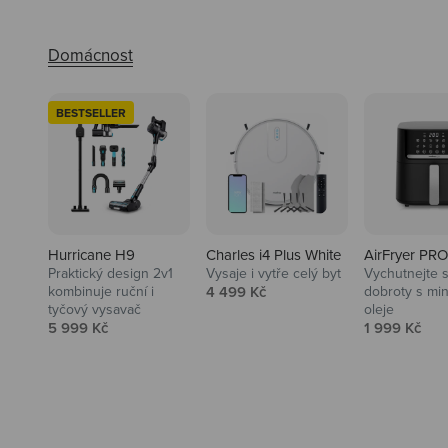
BESTSELLER
Hurricane H9
Charles i4 Plus White
AirFryer PRO
Praktický design 2v1
Vysaje i vytře celý byt
Vychutnejte s
Audio
Prodejní cena
kombinuje ruční i
4 499 Kč
dobroty s mi
tyčový vysavač
oleje
Niceboy sluchátka a repráky ti
Prodejní cena
Prodejní ce
5 999 Kč
1 999 Kč
padnou do noty.
Prozkoumat