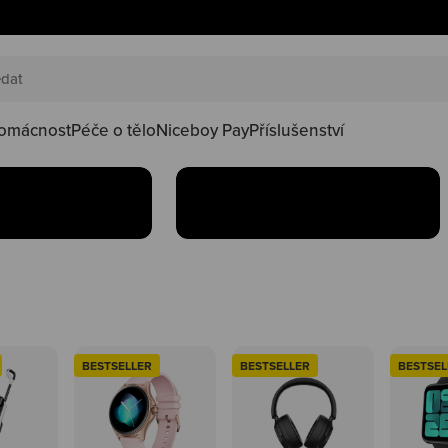
AKČNÍ SETY
náš happy
Oblíbené produkty teď
oduktů ve
najdeš v setu za lepší
kačky
omácnost
Péče o tělo
Niceboy Pay
Příslušenství
Koupit
BESTSELLER
BESTSELLER
BESTSEL