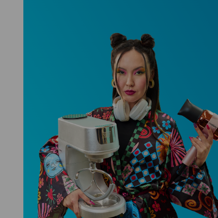
Niceboy ONE Ultra
Hlídá ti zdraví, spánek i pohyb a ještě
k tomu platí.