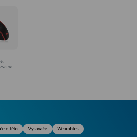
ce.
zva na
na
če o tělo
Vysavače
Wearables