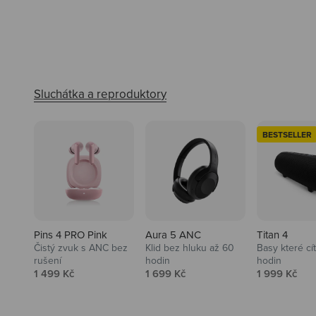
BESTSELLER
Pins 4 PRO Pink
Aura 5 ANC
Titan 4
Čistý zvuk s ANC bez
Klid bez hluku až 60
Basy které cí
rušení
hodin
hodin
Prodejní cena
Prodejní cena
Prodejní ce
1 499 Kč
1 699 Kč
1 999 Kč