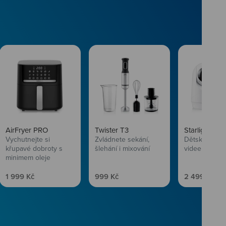
AirFryer PRO
Twister T3
Starlight SL
Vychutnejte si
Zvládnete sekání,
Dětská chůvi
křupavé dobroty s
šlehání i mixování
videem
minimem oleje
Prodejní cena
Prodejní cena
Prodejní ce
1 999 Kč
999 Kč
2 499 Kč
vlasům svěží
 Niceboye.