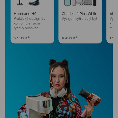
Hurricane H9
Charles i4 Plus White
AirF
Praktický design 2v1
Vysaje i vytře celý byt
Vychu
kombinuje ruční i
křup
tyčový vysavač
mini
Prodejní cena
Prodejní cena
Prod
5 999 Kč
4 499 Kč
1 99