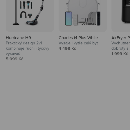
Hurricane H9
Charles i4 Plus White
AirFryer 
Audio
Praktický design 2v1
Vysaje i vytře celý byt
Vychutnej
Prodejní cena
kombinuje ruční i tyčový
4 499 Kč
dobroty s
Niceboy sluchátka a repráky ti padnou
Prodejní 
vysavač
1 999 Kč
do noty.
Prodejní cena
5 999 Kč
Prozkoumat