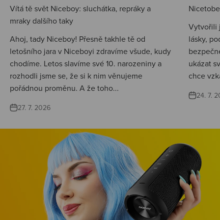
Vítá tě svět Niceboy: sluchátka, repráky a
Nicetobep
mraky dalšího taky
Vytvořili
Ahoj, tady Niceboy! Přesně takhle tě od
lásky, po
letošního jara v Niceboyi zdravíme všude, kudy
bezpečné
chodíme. Letos slavíme své 10. narozeniny a
ukázat s
rozhodli jsme se, že si k nim věnujeme
chce vzká
pořádnou proměnu. A že toho...
24. 7. 
27. 7. 2026