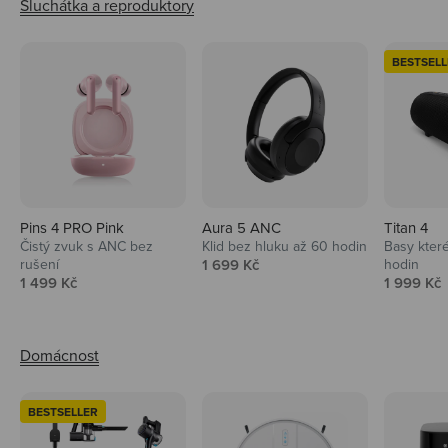
BESTSELL
Pins 4 PRO Pink
Aura 5 ANC
Titan 4
Čistý zvuk s ANC bez
Klid bez hluku až 60 hodin
Basy které
Prodejní cena
rušení
1 699 Kč
hodin
Prodejní cena
Prodejní 
1 499 Kč
1 999 Kč
BESTSELLER