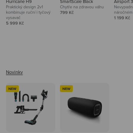
Hurricane H9
SmartScale Black
Airsport 
Praktický design 2v1
Chytře na zdravou váhu
Nevypadno
Prodejní cena
kombinuje ruční i tyčový
799 Kč
náročném 
Prodejní 
vysavač
1 199 Kč
Prodejní cena
5 999 Kč
Ahoj tady Niceboy
NEW
NEW