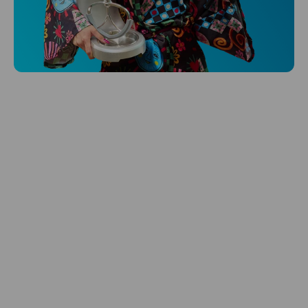
Niceboy ONE Ultra
Hlídá ti zdraví, spánek i pohyb a ještě k
tomu platí.
Prozkoumat
Péče o vlasy
Zbraň, co dodá tvým vlasům svěží vítr?
Péče o vlasy od Niceboye.