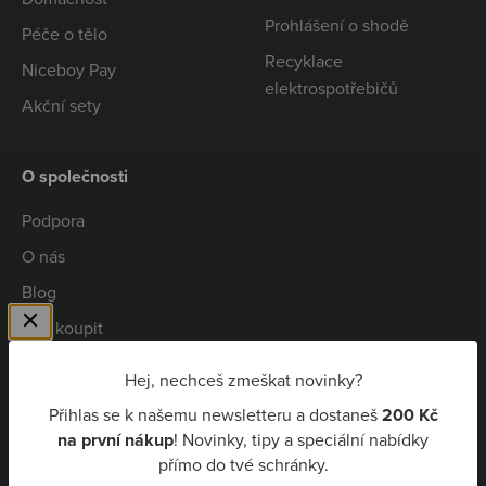
Prohlášení o shodě
Péče o tělo
Recyklace
Niceboy Pay
elektrospotřebičů
Akční sety
O společnosti
Podpora
O nás
Blog
Kde koupit
Spolupráce
Hej, nechceš zmeškat novinky?
Kariéra
Přihlas se k našemu newsletteru a dostaneš
200 Kč
Niceboy Pay
na první nákup
! Novinky, tipy a speciální nabídky
přímo do tvé schránky.