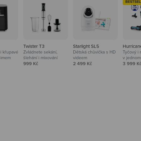
BESTSEL
Twister T3
Starlight SL5
Hurrican
i křupavé
Zvládnete sekání,
Dětská chůvička s HD
Tyčový i 
Domácnost
nimem
šlehání i mixování
videem
v jednom
Prodejní cena
Prodejní cena
Prodejní
999 Kč
2 499 Kč
3 999 K
Vysavače, parťáci do 
na
beauty péče.
Prozkoumat