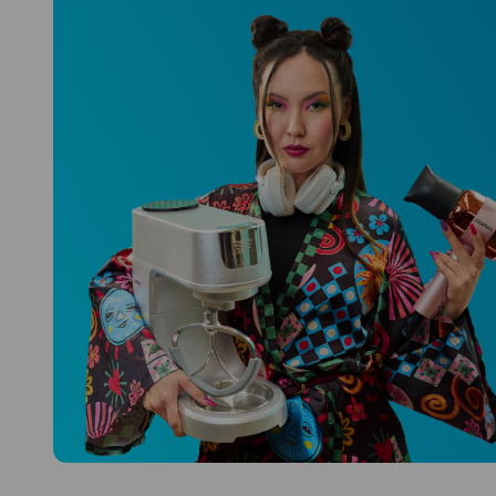
Niceboy ONE Ultra
Hlídá ti zdraví, spánek i pohyb a ještě
k tomu platí.
Prozkoumat