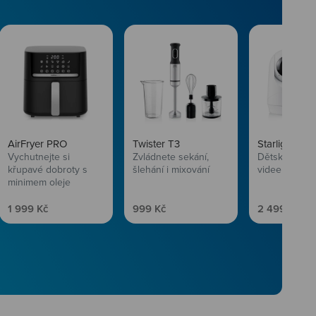
AirFryer PRO
Twister T3
Starlight SL
Vychutnejte si
Zvládnete sekání,
Dětská chůvi
křupavé dobroty s
šlehání i mixování
videem
minimem oleje
Prodejní cena
Prodejní cena
Prodejní ce
1 999 Kč
999 Kč
2 499 Kč
vlasům svěží
 Niceboye.