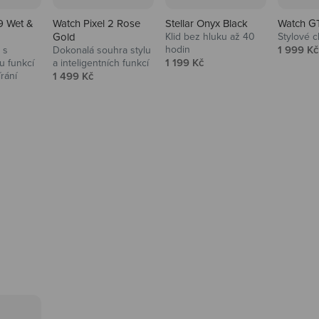
tební hodinky
Toustovače a
Platební hodinky
topinkovače
9 Wet &
Watch Pixel 2 Rose
Stellar Onyx Black
Watch G
Gold
Klid bez hluku až 40
Stylové c
Grily
Prodejní
hodin
1 999 Kč
 s
Dokonalá souhra stylu
Prodejní cena
1 199 Kč
 funkcí
a inteligentních funkcí
Prodejní cena
írání
1 499 Kč
na