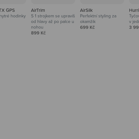
K hodinkám
TX GPS
AirTrim
AirSilk
Hurr
hytré hodinky
S 1 strojkem se upravíš
Perfektní styling za
Tyčov
 cena
od hlavy až po palce u
okamžik
v je
Prodejní cena
Prod
nohou
699 Kč
3 99
Prodejní cena
899 Kč