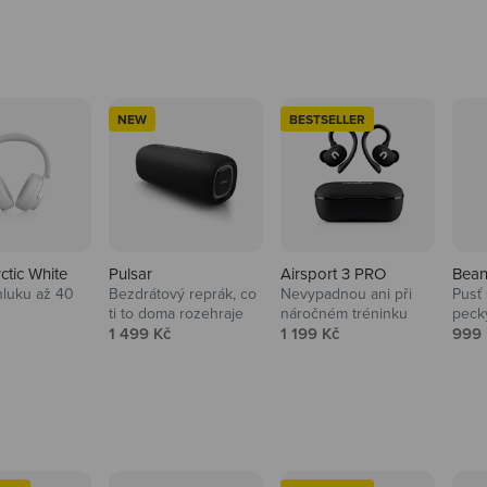
NEW
BESTSELLER
rctic White
Pulsar
Airsport 3 PRO
Bean
hluku až 40
Bezdrátový reprák, co
Nevypadnou ani při
Pusť 
ti to doma rozehraje
náročném tréninku
peck
 cena
Prodejní cena
Prodejní cena
Prod
1 499 Kč
1 199 Kč
999 