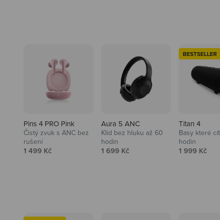
BESTSELLER
Pins 4 PRO Pink
Aura 5 ANC
Titan 4
Čistý zvuk s ANC bez
Klid bez hluku až 60
Basy které cí
rušení
hodin
hodin
Prodejní cena
Prodejní cena
Prodejní ce
1 499 Kč
1 699 Kč
1 999 Kč