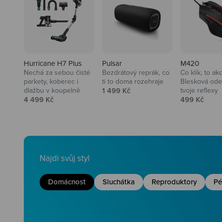
Hurricane H7 Plus
Pulsar
M420
Nechá za sebou čisté
Bezdrátový reprák, co
Co klik, to ak
parkety, koberec i
ti to doma rozehraje
Blesková ode
Prodejní cena
dlažbu v koupelně
1 499 Kč
tvoje reflexy
Prodejní cena
Prodejní ce
4 499 Kč
499 Kč
Najdi svůj styl
Domácnost
Sluchátka
Reproduktory
Pé