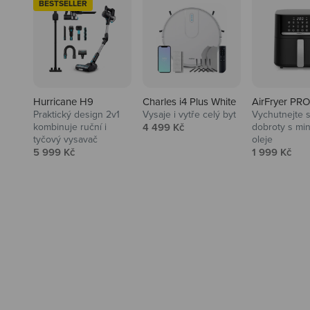
BESTSELLER
Hurricane H9
Charles i4 Plus White
AirFryer PRO
Praktický design 2v1
Vysaje i vytře celý byt
Vychutnejte s
Audio
Prodejní cena
kombinuje ruční i
4 499 Kč
dobroty s mi
tyčový vysavač
oleje
Niceboy sluchátka a repráky ti
Prodejní cena
Prodejní ce
5 999 Kč
1 999 Kč
padnou do noty.
Prozkoumat