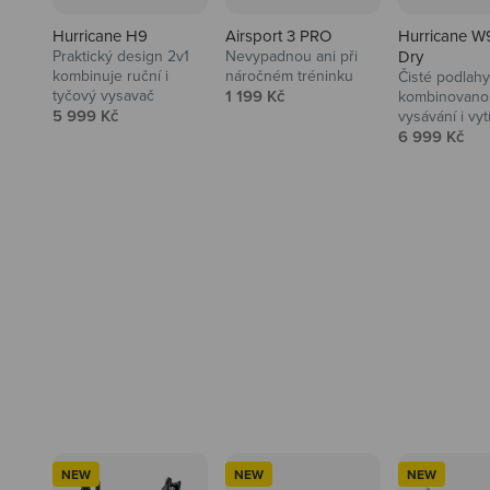
Pla
sluchátkům
Hurricane H9
Airsport 3 PRO
Hurricane W
Praktický design 2v1
Nevypadnou ani při
Dry
kombinuje ruční i
náročném tréninku
Čisté podlahy
Prodejní cena
tyčový vysavač
1 199 Kč
kombinovanou
Prodejní cena
5 999 Kč
vysávání i vyt
Prodejní ce
6 999 Kč
Ahoj tady Niceboy
NEW
NEW
NEW