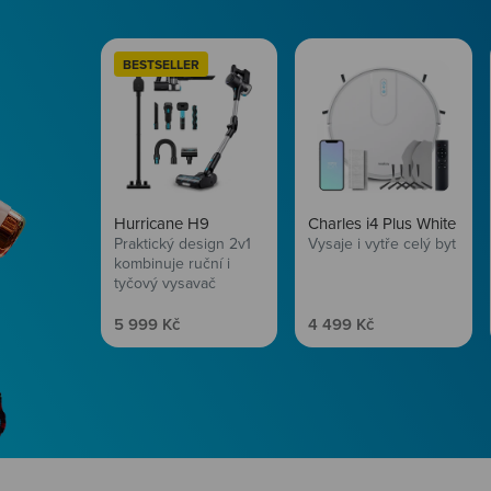
BESTSELLER
Hurricane H9
Charles i4 Plus White
Praktický design 2v1
Vysaje i vytře celý byt
kombinuje ruční i
tyčový vysavač
Prodejní cena
Prodejní cena
5 999 Kč
4 499 Kč
Péče o vlasy
Zbraň, co dodá tvým 
vítr? Péče o vlasy od
Prozkoumat