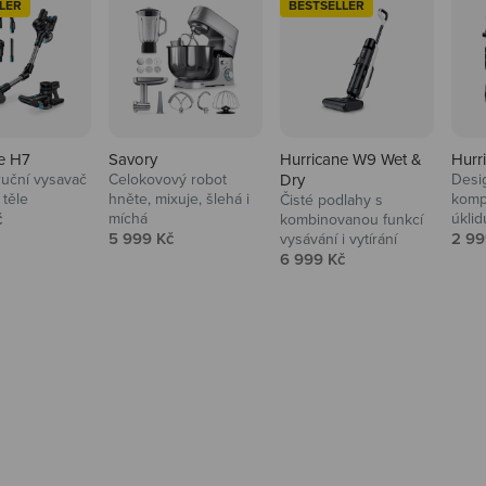
LER
BESTSELLER
e H7
Savory
Hurricane W9 Wet &
Hurr
ruční vysavač
Celokovový robot
Dry
Desi
 těle
hněte, mixuje, šlehá i
komp
Čisté podlahy s
 cena
č
míchá
úklid
kuchyně i
kombinovanou funkcí
Prodejní cena
Prod
5 999 Kč
2 99
vysávání i vytírání
Prodejní cena
6 999 Kč