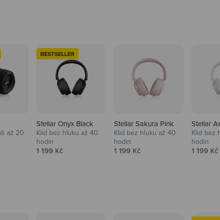
BESTSELLER
Stellar Onyx Black
Stellar Sakura Pink
Stellar A
tíš až 20
Klid bez hluku až 40
Klid bez hluku až 40
Klid bez 
hodin
hodin
hodin
na
Prodejní cena
Prodejní cena
Prodejní
1 199 Kč
1 199 Kč
1 199 Kč