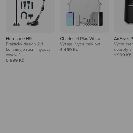
Hurricane H9
Charles i4 Plus White
AirFryer 
Audio
Praktický design 2v1
Vysaje i vytře celý byt
Vychutnej
Prodejní cena
kombinuje ruční i tyčový
4 499 Kč
dobroty s
Niceboy sluchátka a repráky ti padnou
Prodejní 
vysavač
1 999 Kč
do noty.
Prodejní cena
5 999 Kč
Prozkoumat