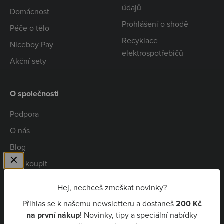
údajů
Domácnost
Prohlášení o shodě
Péče o tělo
Recyklace
Niceboy Pay
elektrospotřebičů
Akční sety
O společnosti
Podpora
O nás
Blog
Kde koupit
Spolupráce
Hej, nechceš zmeškat novinky?
Kariéra
Přihlas se k našemu newsletteru a dostaneš
200 Kč
Niceboy Pay
na první nákup
! Novinky, tipy a speciální nabídky