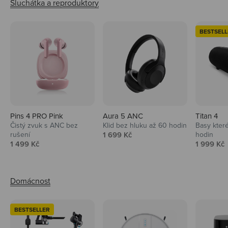
BESTSELL
Pins 4 PRO Pink
Aura 5 ANC
Titan 4
Čistý zvuk s ANC bez
Klid bez hluku až 60 hodin
Basy které
Prodejní cena
rušení
1 699 Kč
hodin
Prodejní cena
Prodejní 
1 499 Kč
1 999 Kč
BESTSELLER