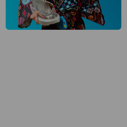
Niceboy ONE Ultra
Hlídá ti zdraví, spánek i pohyb a ještě k
tomu platí.
Prozkoumat
Péče o vlasy
Zbraň, co dodá tvým vlasům svěží vítr?
Péče o vlasy od Niceboye.