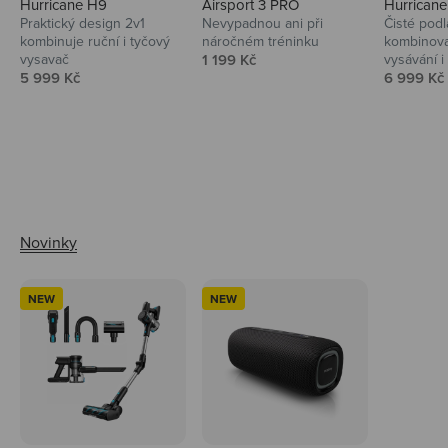
Hurricane H9
Airsport 3 PRO
Hurrican
Praktický design 2v1
Nevypadnou ani při
Čisté podl
kombinuje ruční i tyčový
náročném tréninku
kombinova
Prodejní cena
vysavač
1 199 Kč
vysávání i 
Prodejní cena
Prodejní 
5 999 Kč
6 999 Kč
Ahoj tady Niceboy
NEW
NEW