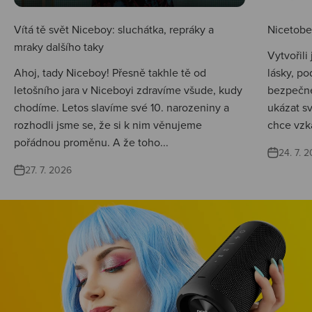
Vítá tě svět Niceboy: sluchátka, repráky a
Nicetobep
mraky dalšího taky
Vytvořili
Ahoj, tady Niceboy! Přesně takhle tě od
lásky, po
letošního jara v Niceboyi zdravíme všude, kudy
bezpečné
chodíme. Letos slavíme své 10. narozeniny a
ukázat s
rozhodli jsme se, že si k nim věnujeme
chce vzká
pořádnou proměnu. A že toho...
24. 7. 
27. 7. 2026