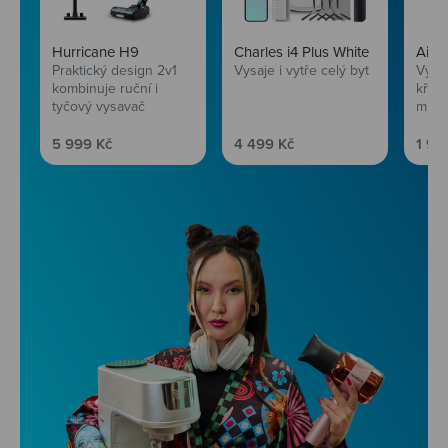
Hurricane H9
Charles i4 Plus White
AirF
Praktický design 2v1
Vysaje i vytře celý byt
Vychu
kombinuje ruční i
křup
tyčový vysavač
mini
Prodejní cena
Prodejní cena
Prod
5 999 Kč
4 499 Kč
1 99