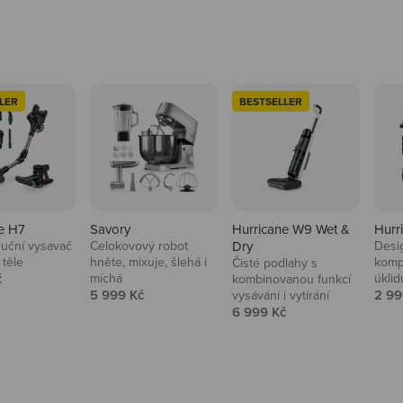
LER
BESTSELLER
e H7
Savory
Hurricane W9 Wet &
Hurr
ruční vysavač
Celokovový robot
Dry
Desi
 těle
hněte, mixuje, šlehá i
komp
Čisté podlahy s
 cena
č
míchá
úklid
kuchyně i
kombinovanou funkcí
Prodejní cena
Prod
5 999 Kč
2 99
vysávání i vytírání
Prodejní cena
6 999 Kč