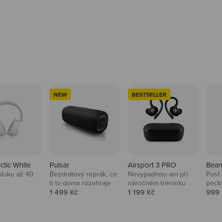
NEW
BESTSELLER
rctic White
Pulsar
Airsport 3 PRO
Bean
hluku až 40
Bezdrátový reprák, co
Nevypadnou ani při
Pusť 
ti to doma rozehraje
náročném tréninku
peck
 cena
Prodejní cena
Prodejní cena
Prod
1 499 Kč
1 199 Kč
999 