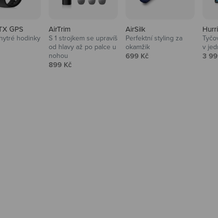
TX GPS
AirTrim
AirSilk
Hurr
hytré hodinky
S 1 strojkem se upravíš
Perfektní styling za
Tyčov
 cena
od hlavy až po palce u
okamžik
v je
Prodejní cena
Prod
nohou
699 Kč
3 99
Prodejní cena
899 Kč