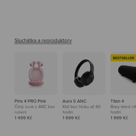
BESTSELLER
Pins 4 PRO Pink
Aura 5 ANC
Titan 4
Čistý zvuk s ANC bez
Klid bez hluku až 60
Basy které cí
rušení
hodin
hodin
Prodejní cena
Prodejní cena
Prodejní ce
1 499 Kč
1 699 Kč
1 999 Kč