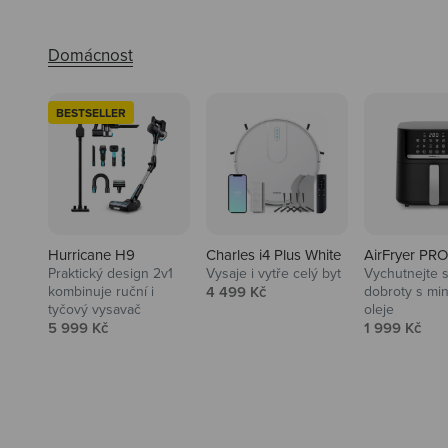
BESTSELLER
Hurricane H9
Charles i4 Plus White
AirFryer PRO
Praktický design 2v1
Vysaje i vytře celý byt
Vychutnejte s
Audio
Prodejní cena
kombinuje ruční i
4 499 Kč
dobroty s mi
tyčový vysavač
oleje
Niceboy sluchátka a repráky ti
Prodejní cena
Prodejní ce
5 999 Kč
1 999 Kč
padnou do noty.
Prozkoumat