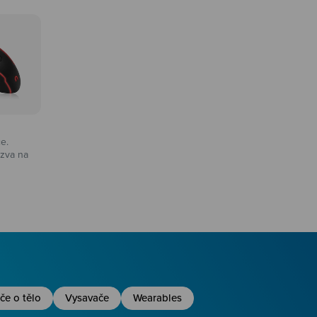
ce.
zva na
na
če o tělo
Vysavače
Wearables