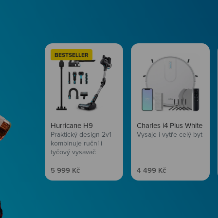
BESTSELLER
Hurricane H9
Charles i4 Plus White
Praktický design 2v1
Vysaje i vytře celý byt
kombinuje ruční i
tyčový vysavač
Prodejní cena
Prodejní cena
5 999 Kč
4 499 Kč
Péče o vlasy
Zbraň, co dodá tvým 
vítr? Péče o vlasy od