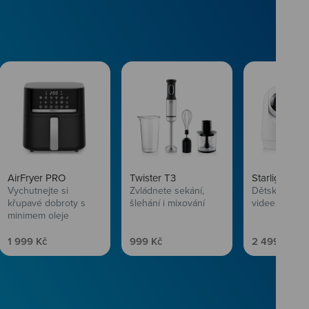
AirFryer PRO
Twister T3
Starlight SL
Vychutnejte si
Zvládnete sekání,
Dětská chůvi
křupavé dobroty s
šlehání i mixování
videem
minimem oleje
Prodejní cena
Prodejní cena
Prodejní ce
1 999 Kč
999 Kč
2 499 Kč
vlasům svěží
 Niceboye.