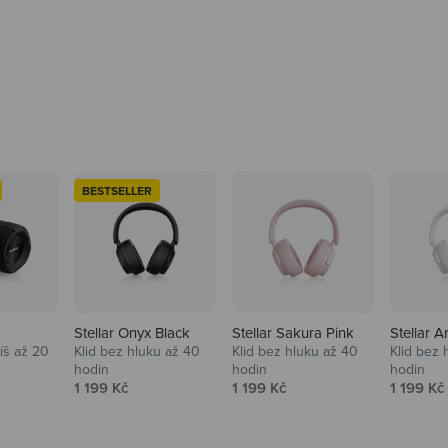
BESTSELLER
Stellar Onyx Black
Stellar Sakura Pink
Stellar A
tíš až 20
Klid bez hluku až 40
Klid bez hluku až 40
Klid bez 
hodin
hodin
hodin
na
Prodejní cena
Prodejní cena
Prodejní
1 199 Kč
1 199 Kč
1 199 Kč