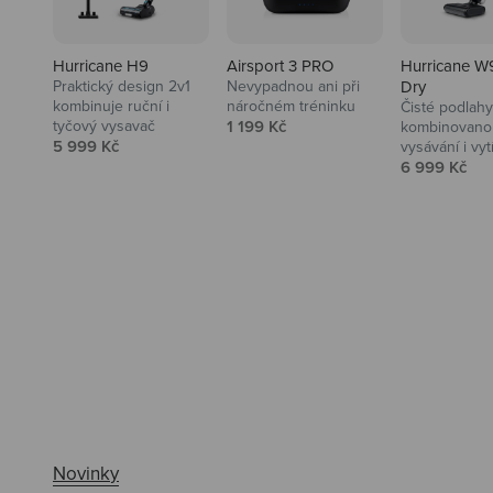
Hurricane H9
Airsport 3 PRO
Hurricane W
Praktický design 2v1
Nevypadnou ani při
Dry
kombinuje ruční i
náročném tréninku
Čisté podlahy
Prodejní cena
tyčový vysavač
1 199 Kč
kombinovanou
Prodejní cena
5 999 Kč
vysávání i vyt
Prodejní ce
6 999 Kč
Ahoj tady Niceboy