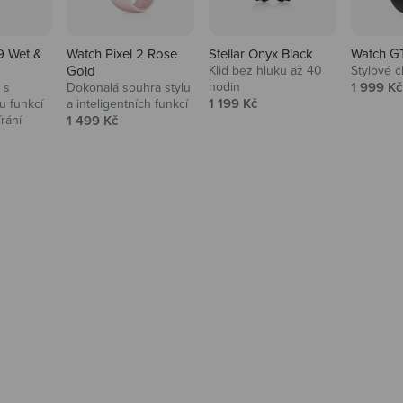
9 Wet &
Watch Pixel 2 Rose
Stellar Onyx Black
Watch G
Gold
Klid bez hluku až 40
Stylové c
Prodejní
hodin
1 999 Kč
 s
Dokonalá souhra stylu
Prodejní cena
1 199 Kč
 funkcí
a inteligentních funkcí
Prodejní cena
írání
1 499 Kč
na