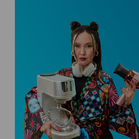
Niceboy ONE Ultra
Hlídá ti zdraví, spánek i pohyb a ještě
k tomu platí.