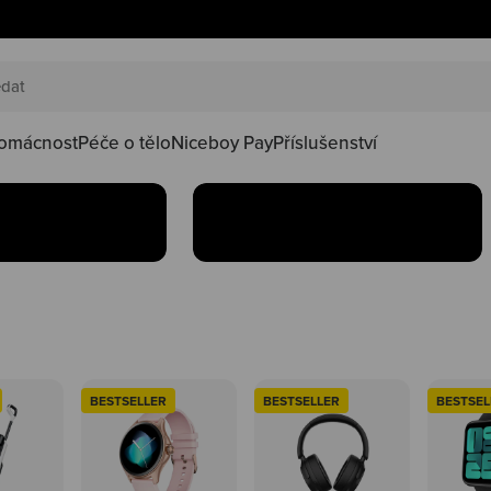
AKČNÍ SETY
náš happy
Oblíbené produkty teď
oduktů ve
najdeš v setu za lepší
kačky
omácnost
Péče o tělo
Niceboy Pay
Příslušenství
Koupit
BESTSELLER
BESTSELLER
BESTSEL