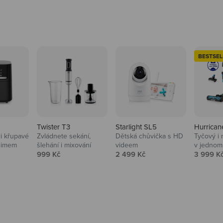
BESTSEL
Twister T3
Starlight SL5
Hurrican
i křupavé
Zvládnete sekání,
Dětská chůvička s HD
Tyčový i 
Domácnost
nimem
šlehání i mixování
videem
v jednom
Prodejní cena
Prodejní cena
Prodejní
999 Kč
2 499 Kč
3 999 K
Vysavače, parťáci do 
na
beauty péče.
Prozkoumat