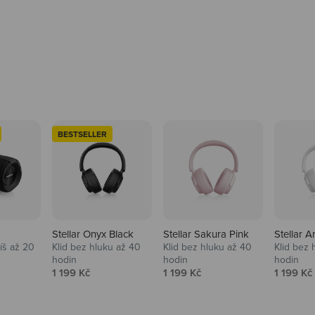
BESTSELLER
Stellar Onyx Black
Stellar Sakura Pink
Stellar A
tíš až 20
Klid bez hluku až 40
Klid bez hluku až 40
Klid bez 
hodin
hodin
hodin
na
Prodejní cena
Prodejní cena
Prodejní
1 199 Kč
1 199 Kč
1 199 Kč