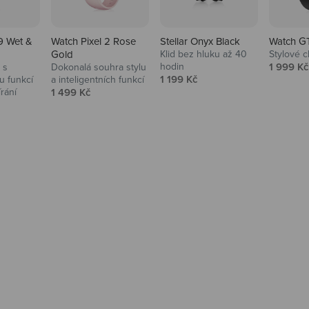
9 Wet &
Watch Pixel 2 Rose
Stellar Onyx Black
Watch G
Gold
Klid bez hluku až 40
Stylové c
Prodejní
hodin
1 999 Kč
 s
Dokonalá souhra stylu
Prodejní cena
1 199 Kč
 funkcí
a inteligentních funkcí
Prodejní cena
írání
1 499 Kč
na