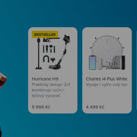
BESTSELLER
Hurricane H9
Charles i4 Plus White
Praktický design 2v1
Vysaje i vytře celý byt
kombinuje ruční i
tyčový vysavač
Prodejní cena
Prodejní cena
5 999 Kč
4 499 Kč
Péče o vlasy
Zbraň, co dodá tvým 
vítr? Péče o vlasy od