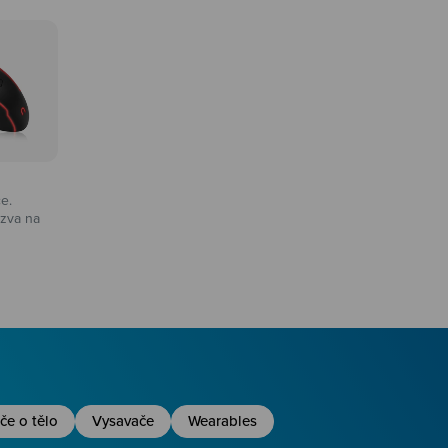
ce.
zva na
na
če o tělo
Vysavače
Wearables