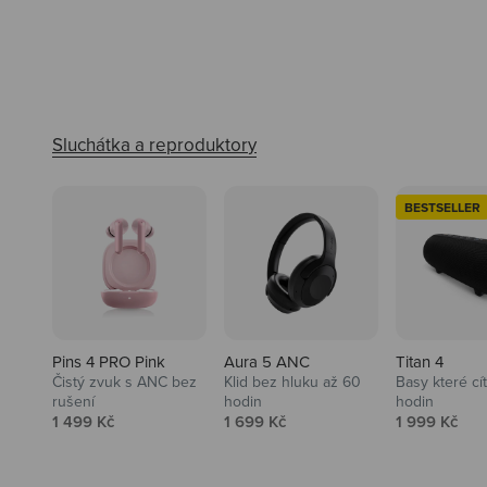
BESTSELLER
Pins 4 PRO Pink
Aura 5 ANC
Titan 4
Čistý zvuk s ANC bez
Klid bez hluku až 60
Basy které cí
rušení
hodin
hodin
Prodejní cena
Prodejní cena
Prodejní ce
1 499 Kč
1 699 Kč
1 999 Kč