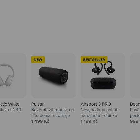
NEW
BESTSELLER
rctic White
Pulsar
Airsport 3 PRO
Bean
hluku až 40
Bezdrátový reprák, co
Nevypadnou ani při
Pusť 
ti to doma rozehraje
náročném tréninku
peck
 cena
Prodejní cena
Prodejní cena
Prod
1 499 Kč
1 199 Kč
999 