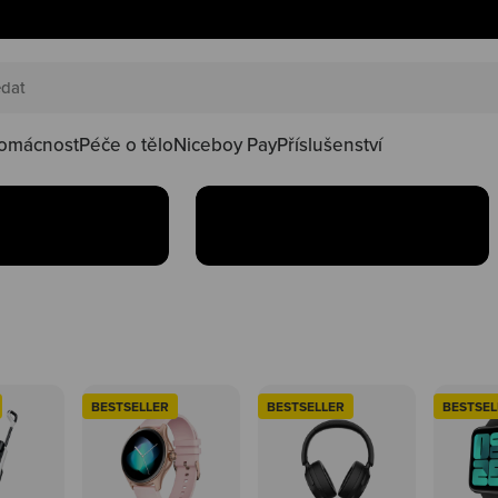
AKČNÍ SETY
náš happy
Oblíbené produkty teď
oduktů ve
najdeš v setu za lepší
kačky
omácnost
Péče o tělo
Niceboy Pay
Příslušenství
Koupit
BESTSELLER
BESTSELLER
BESTSEL