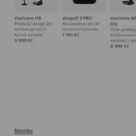
Hurricane H9
Airsport 3 PRO
Hurricane W
Praktický design 2v1
Nevypadnou ani při
Dry
kombinuje ruční i
náročném tréninku
Čisté podlahy
Prodejní cena
tyčový vysavač
1 199 Kč
kombinovanou
Prodejní cena
5 999 Kč
vysávání i vyt
Prodejní ce
6 999 Kč
Ahoj tady Niceboy