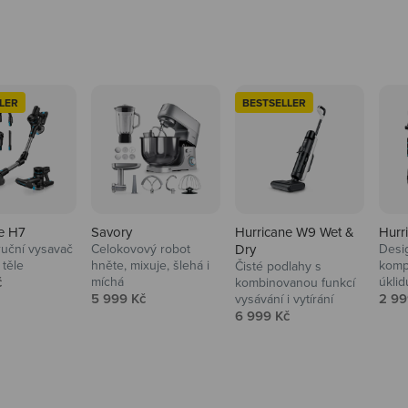
LER
BESTSELLER
e H7
Savory
Hurricane W9 Wet &
Hurr
ruční vysavač
Celokovový robot
Dry
Desi
 těle
hněte, mixuje, šlehá i
komp
Čisté podlahy s
 cena
č
míchá
úklid
kuchyně i
kombinovanou funkcí
Prodejní cena
Prod
5 999 Kč
2 99
vysávání i vytírání
Prodejní cena
6 999 Kč