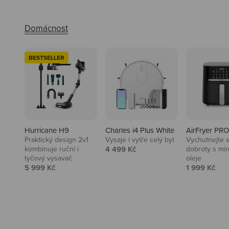
BESTSELLER
Hurricane H9
Charles i4 Plus White
AirFryer PRO
Praktický design 2v1
Vysaje i vytře celý byt
Vychutnejte s
Audio
Prodejní cena
kombinuje ruční i
4 499 Kč
dobroty s mi
tyčový vysavač
oleje
Niceboy sluchátka a repráky ti
Prodejní cena
Prodejní ce
5 999 Kč
1 999 Kč
padnou do noty.
Prozkoumat