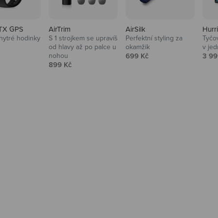
TX GPS
AirTrim
AirSilk
Hurr
hytré hodinky
S 1 strojkem se upravíš
Perfektní styling za
Tyčov
 cena
od hlavy až po palce u
okamžik
v je
Prodejní cena
Prod
nohou
699 Kč
3 99
Prodejní cena
899 Kč