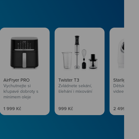
AirFryer PRO
Twister T3
Starlight SL
Vychutnejte si
Zvládnete sekání,
Dětská chůvi
křupavé dobroty s
šlehání i mixování
videem
minimem oleje
Prodejní cena
Prodejní cena
Prodejní ce
1 999 Kč
999 Kč
2 499 Kč
vlasům svěží
 Niceboye.