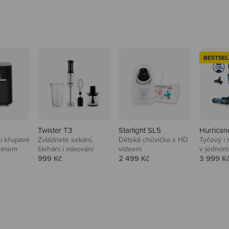
BESTSEL
Twister T3
Starlight SL5
Hurrican
i křupavé
Zvládnete sekání,
Dětská chůvička s HD
Tyčový i 
Domácnost
nimem
šlehání i mixování
videem
v jednom
Prodejní cena
Prodejní cena
Prodejní
999 Kč
2 499 Kč
3 999 K
Vysavače, parťáci do 
na
beauty péče.
Prozkoumat