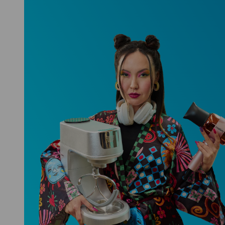
Niceboy ONE Ultra
Hlídá ti zdraví, spánek i pohyb a ještě
k tomu platí.