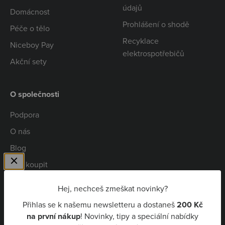
údajů
Domácnost
Prohlášení o shodě
Péče o tělo
Recyklace
Niceboy Pay
elektrospotřebičů
Akční sety
O společnosti
Podpora
O nás
Blog
Kde koupit
Spolupráce
Hej, nechceš zmeškat novinky?
Kariéra
Přihlas se k našemu newsletteru a dostaneš
200 Kč
Niceboy Pay
na první nákup
! Novinky, tipy a speciální nabídky