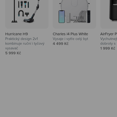
Hurricane H9
Charles i4 Plus White
AirFryer 
Audio
Praktický design 2v1
Vysaje i vytře celý byt
Vychutnej
Prodejní cena
kombinuje ruční i tyčový
4 499 Kč
dobroty s
Niceboy sluchátka a repráky ti padnou
Prodejní 
vysavač
1 999 Kč
do noty.
Prodejní cena
5 999 Kč
Prozkoumat