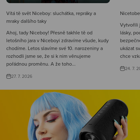
Vítá tě svět Niceboy: sluchátka, repráky a
Nicetobep
mraky dalšího taky
Vytvořili
Ahoj, tady Niceboy! Přesně takhle tě od
lásky, po
letošního jara v Niceboyi zdravíme všude, kudy
bezpečné
chodíme. Letos slavíme své 10. narozeniny a
ukázat s
rozhodli jsme se, že si k nim věnujeme
chce vzká
pořádnou proměnu. A že toho...
24. 7. 
27. 7. 2026