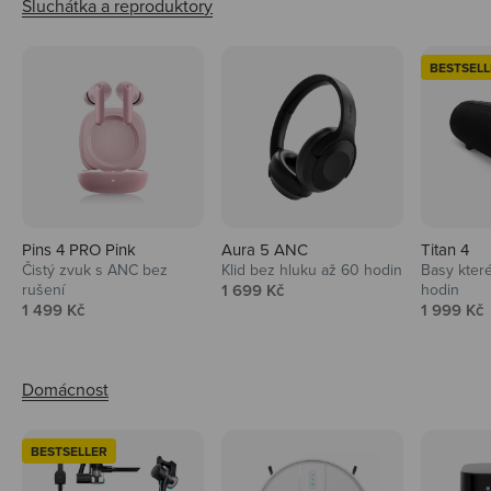
BESTSELL
Pins 4 PRO Pink
Aura 5 ANC
Titan 4
Čistý zvuk s ANC bez
Klid bez hluku až 60 hodin
Basy které
Prodejní cena
rušení
1 699 Kč
hodin
Prodejní cena
Prodejní 
1 499 Kč
1 999 Kč
BESTSELLER