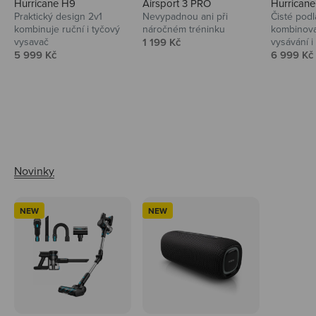
Hurricane H9
Airsport 3 PRO
Hurrican
Praktický design 2v1
Nevypadnou ani při
Čisté podl
kombinuje ruční i tyčový
náročném tréninku
kombinova
Prodejní cena
vysavač
1 199 Kč
vysávání i 
Prodejní cena
Prodejní 
5 999 Kč
6 999 Kč
Ahoj tady Niceboy
NEW
NEW