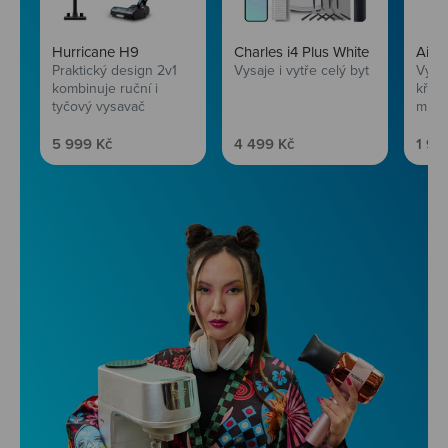
Hurricane H9
Charles i4 Plus White
AirF
Praktický design 2v1
Vysaje i vytře celý byt
Vychu
kombinuje ruční i
křup
tyčový vysavač
mini
Prodejní cena
Prodejní cena
Prod
5 999 Kč
4 499 Kč
1 99