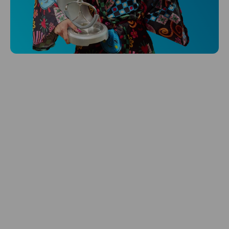
Niceboy ONE Ultra
Hlídá ti zdraví, spánek i pohyb a ještě k
tomu platí.
Prozkoumat
Péče o vlasy
Zbraň, co dodá tvým vlasům svěží vítr?
Péče o vlasy od Niceboye.