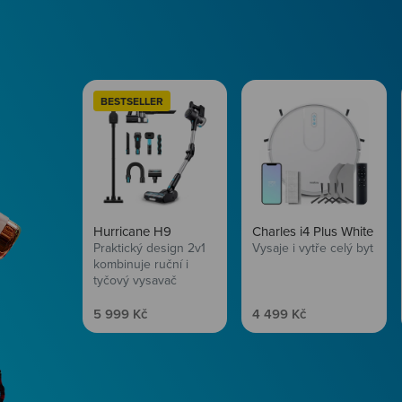
BESTSELLER
Hurricane H9
Charles i4 Plus White
Praktický design 2v1
Vysaje i vytře celý byt
kombinuje ruční i
tyčový vysavač
Prodejní cena
Prodejní cena
5 999 Kč
4 499 Kč
Péče o vlasy
Zbraň, co dodá tvým 
vítr? Péče o vlasy od