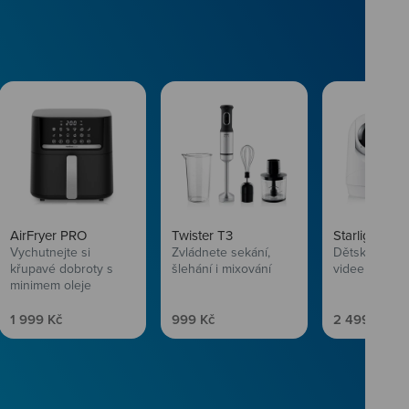
AirFryer PRO
Twister T3
Starlight SL
Vychutnejte si
Zvládnete sekání,
Dětská chůvi
křupavé dobroty s
šlehání i mixování
videem
minimem oleje
Prodejní cena
Prodejní cena
Prodejní ce
1 999 Kč
999 Kč
2 499 Kč
vlasům svěží
 Niceboye.