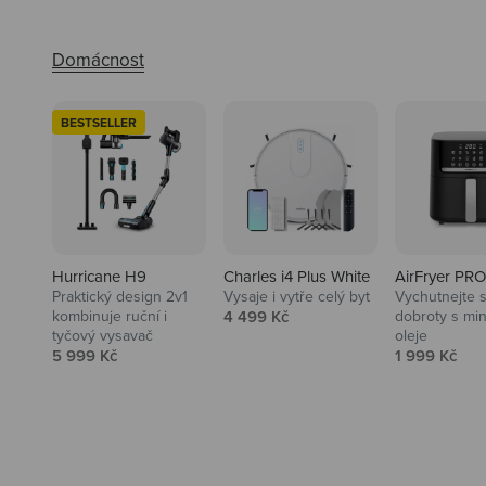
BESTSELLER
Hurricane H9
Charles i4 Plus White
AirFryer PRO
Praktický design 2v1
Vysaje i vytře celý byt
Vychutnejte s
Audio
Prodejní cena
kombinuje ruční i
4 499 Kč
dobroty s mi
tyčový vysavač
oleje
Niceboy sluchátka a repráky ti
Prodejní cena
Prodejní ce
5 999 Kč
1 999 Kč
padnou do noty.
Prozkoumat