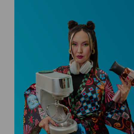
Niceboy ONE Ultra
Hlídá ti zdraví, spánek i pohyb a ještě
k tomu platí.