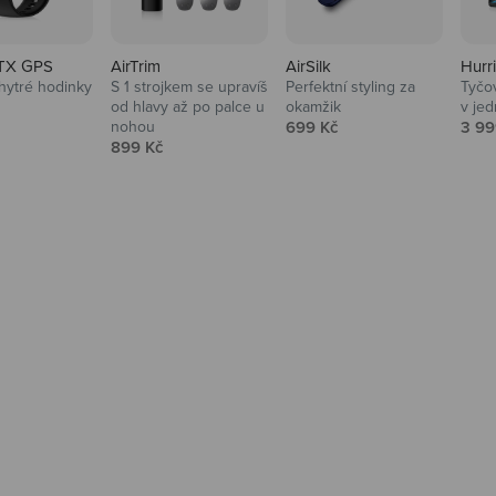
TX GPS
AirTrim
AirSilk
Hurr
hytré hodinky
S 1 strojkem se upravíš
Perfektní styling za
Tyčov
 cena
od hlavy až po palce u
okamžik
v je
Prodejní cena
Prod
nohou
699 Kč
3 99
Prodejní cena
899 Kč