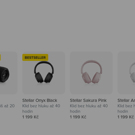
BESTSELLER
Stellar Onyx Black
Stellar Sakura Pink
Stellar A
tíš až 20
Klid bez hluku až 40
Klid bez hluku až 40
Klid bez 
hodin
hodin
hodin
na
Prodejní cena
Prodejní cena
Prodejní
1 199 Kč
1 199 Kč
1 199 Kč