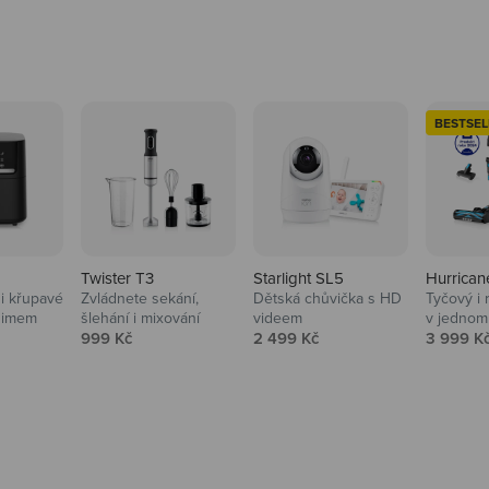
BESTSEL
Twister T3
Starlight SL5
Hurrican
i křupavé
Zvládnete sekání,
Dětská chůvička s HD
Tyčový i 
Domácnost
nimem
šlehání i mixování
videem
v jednom
Prodejní cena
Prodejní cena
Prodejní
999 Kč
2 499 Kč
3 999 K
Vysavače, parťáci do 
na
beauty péče.
Prozkoumat