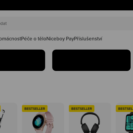
AKČNÍ SETY
náš happy
Oblíbené produkty teď
oduktů ve
najdeš v setu za lepší
kačky
omácnost
Péče o tělo
Niceboy Pay
Příslušenství
Koupit
BESTSELLER
BESTSELLER
BESTSEL