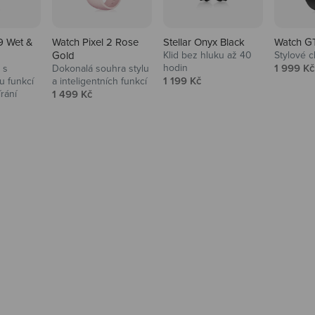
9 Wet &
Watch Pixel 2 Rose
Stellar Onyx Black
Watch G
Gold
Klid bez hluku až 40
Stylové c
Prodejní
hodin
1 999 Kč
 s
Dokonalá souhra stylu
Prodejní cena
1 199 Kč
 funkcí
a inteligentních funkcí
Prodejní cena
írání
1 499 Kč
na