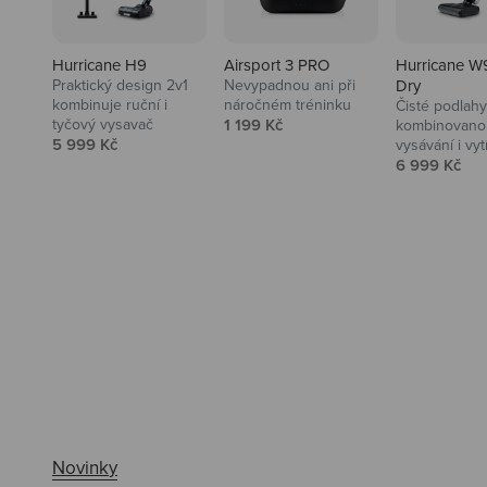
Hurricane H9
Airsport 3 PRO
Hurricane W
Praktický design 2v1
Nevypadnou ani při
Dry
kombinuje ruční i
náročném tréninku
Čisté podlahy
Prodejní cena
tyčový vysavač
1 199 Kč
kombinovanou
Prodejní cena
5 999 Kč
vysávání i vyt
Prodejní ce
6 999 Kč
Ahoj tady Niceboy