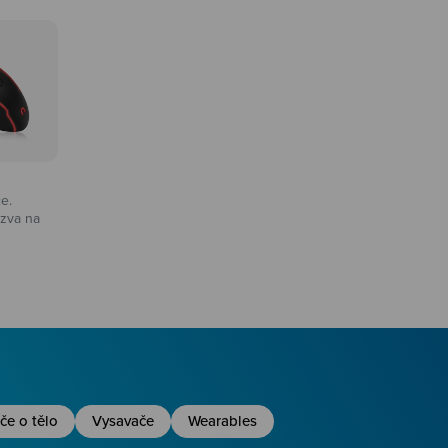
ce.
zva na
na
če o tělo
Vysavače
Wearables