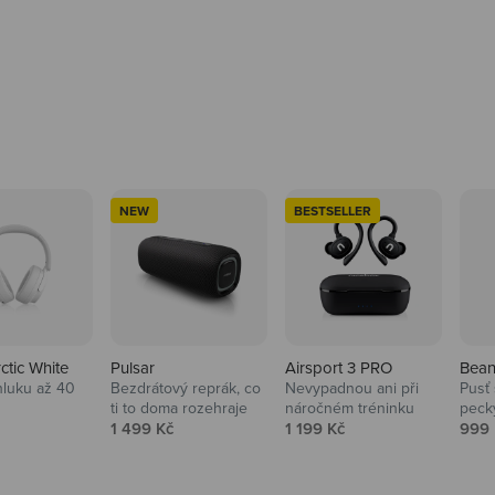
NEW
BESTSELLER
rctic White
Pulsar
Airsport 3 PRO
Bean
hluku až 40
Bezdrátový reprák, co
Nevypadnou ani při
Pusť 
ti to doma rozehraje
náročném tréninku
peck
 cena
Prodejní cena
Prodejní cena
Prod
1 499 Kč
1 199 Kč
999 