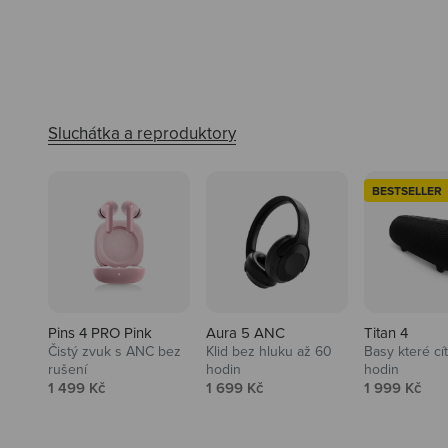
BESTSELLER
Pins 4 PRO Pink
Aura 5 ANC
Titan 4
Čistý zvuk s ANC bez
Klid bez hluku až 60
Basy které cí
rušení
hodin
hodin
Prodejní cena
Prodejní cena
Prodejní ce
1 499 Kč
1 699 Kč
1 999 Kč