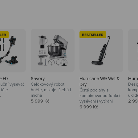
LER
BESTSELLER
e H7
Savory
Hurricane W9 Wet &
Hurr
ruční vysavač
Celokovový robot
Dry
Desi
 těle
hněte, mixuje, šlehá i
komp
Čisté podlahy s
 cena
č
míchá
úklid
kuchyně i
kombinovanou funkcí
Prodejní cena
Prod
5 999 Kč
2 99
vysávání i vytírání
Prodejní cena
6 999 Kč