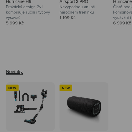
Hurricane H9
Airsport 3 PRO
Hurrican
Praktický design 2v1
Nevypadnou ani při
Čisté podl
kombinuje ruční i tyčový
náročném tréninku
kombinova
Prodejní cena
vysavač
1 199 Kč
vysávání i 
Prodejní cena
Prodejní 
5 999 Kč
6 999 Kč
Ahoj tady Niceboy
NEW
NEW