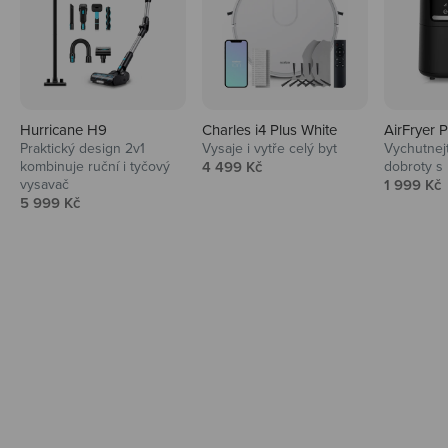
Hurricane H9
Charles i4 Plus White
AirFryer 
Audio
Praktický design 2v1
Vysaje i vytře celý byt
Vychutnej
Prodejní cena
kombinuje ruční i tyčový
4 499 Kč
dobroty s
Niceboy sluchátka a repráky ti padnou
Prodejní 
vysavač
1 999 Kč
do noty.
Prodejní cena
5 999 Kč
Prozkoumat