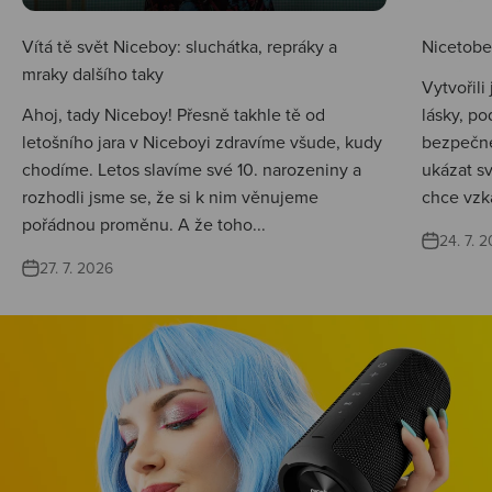
Vítá tě svět Niceboy: sluchátka, repráky a
Nicetobep
mraky dalšího taky
Vytvořili
Ahoj, tady Niceboy! Přesně takhle tě od
lásky, po
letošního jara v Niceboyi zdravíme všude, kudy
bezpečné
chodíme. Letos slavíme své 10. narozeniny a
ukázat s
rozhodli jsme se, že si k nim věnujeme
chce vzká
pořádnou proměnu. A že toho...
24. 7. 
27. 7. 2026