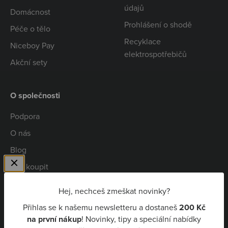
údajů
Domácnost
Prohlášení o shodě
Péče o tělo
Recyklace
Niceboy Pay
elektrospotřebičů
Akční sety
O společnosti
Podpora
O nás
Blog
Kde koupit
Spolupráce
Hej, nechceš zmeškat novinky?
Kariéra
Přihlas se k našemu newsletteru a dostaneš
200 Kč
Niceboy Pay
na první nákup
! Novinky, tipy a speciální nabídky