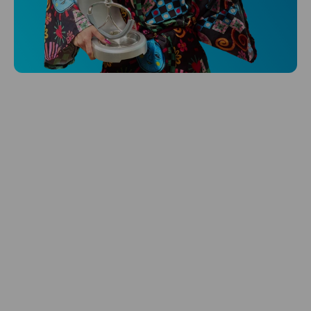
Niceboy ONE Ultra
Hlídá ti zdraví, spánek i pohyb a ještě k
tomu platí.
Prozkoumat
Péče o vlasy
Zbraň, co dodá tvým vlasům svěží vítr?
Péče o vlasy od Niceboye.