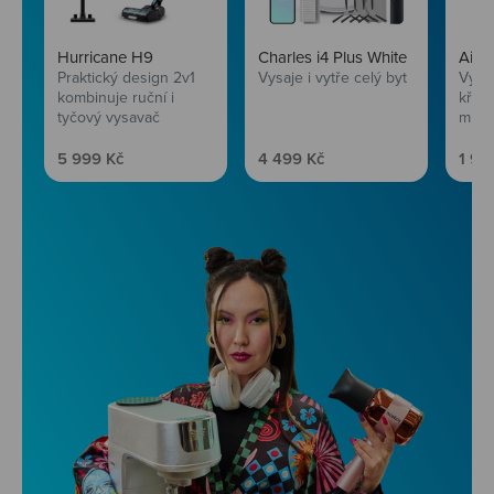
Hurricane H9
Charles i4 Plus White
AirF
Praktický design 2v1
Vysaje i vytře celý byt
Vychu
kombinuje ruční i
křup
tyčový vysavač
mini
Prodejní cena
Prodejní cena
Prod
5 999 Kč
4 499 Kč
1 99