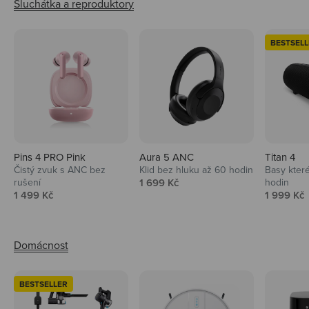
BESTSELL
Pins 4 PRO Pink
Aura 5 ANC
Titan 4
Čistý zvuk s ANC bez
Klid bez hluku až 60 hodin
Basy které
Prodejní cena
rušení
1 699 Kč
hodin
Prodejní cena
Prodejní 
1 499 Kč
1 999 Kč
BESTSELLER