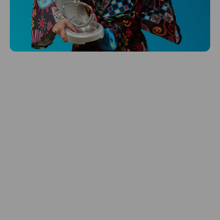
Niceboy ONE Ultra
Hlídá ti zdraví, spánek i pohyb a ještě k
tomu platí.
Prozkoumat
Péče o vlasy
Zbraň, co dodá tvým vlasům svěží vítr?
Péče o vlasy od Niceboye.