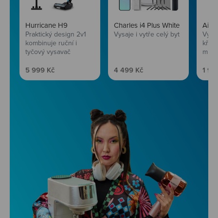
Hurricane H9
Charles i4 Plus White
AirF
Praktický design 2v1
Vysaje i vytře celý byt
Vychu
kombinuje ruční i
křup
tyčový vysavač
mini
Prodejní cena
Prodejní cena
Prod
5 999 Kč
4 499 Kč
1 99