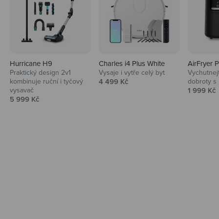
Hurricane H9
Charles i4 Plus White
AirFryer 
Audio
Praktický design 2v1
Vysaje i vytře celý byt
Vychutnej
Prodejní cena
kombinuje ruční i tyčový
4 499 Kč
dobroty s
Niceboy sluchátka a repráky ti padnou
Prodejní 
vysavač
1 999 Kč
do noty.
Prodejní cena
5 999 Kč
Prozkoumat