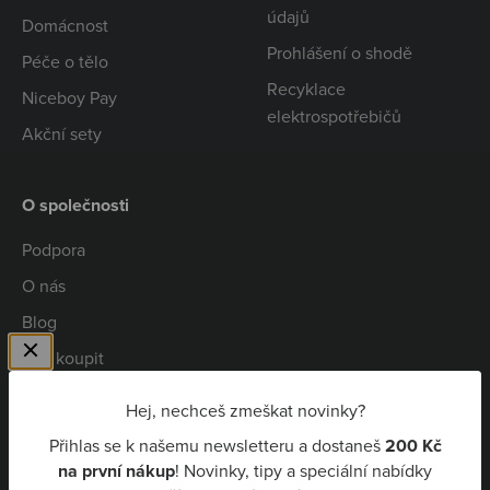
údajů
Domácnost
Prohlášení o shodě
Péče o tělo
Recyklace
Niceboy Pay
elektrospotřebičů
Akční sety
O společnosti
Podpora
O nás
Blog
Kde koupit
Spolupráce
Hej, nechceš zmeškat novinky?
Kariéra
Přihlas se k našemu newsletteru a dostaneš
200 Kč
Niceboy Pay
na první nákup
! Novinky, tipy a speciální nabídky