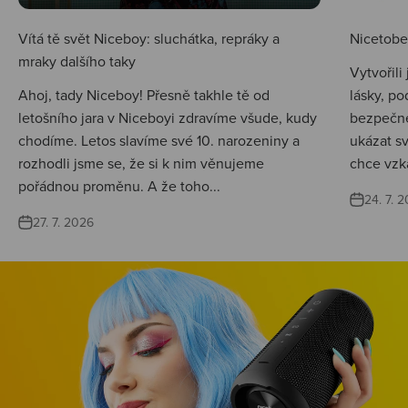
Vítá tě svět Niceboy: sluchátka, repráky a
Nicetobep
mraky dalšího taky
Vytvořili
Ahoj, tady Niceboy! Přesně takhle tě od
lásky, po
letošního jara v Niceboyi zdravíme všude, kudy
bezpečné
chodíme. Letos slavíme své 10. narozeniny a
ukázat s
rozhodli jsme se, že si k nim věnujeme
chce vzká
pořádnou proměnu. A že toho...
24. 7. 
27. 7. 2026