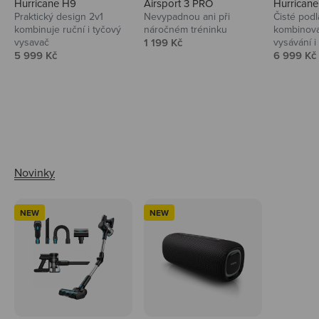
Hurricane H9
Airsport 3 PRO
Hurrican
Praktický design 2v1
Nevypadnou ani při
Čisté podl
kombinuje ruční i tyčový
náročném tréninku
kombinova
Prodejní cena
vysavač
1 199 Kč
vysávání i 
Prodejní cena
Prodejní 
5 999 Kč
6 999 Kč
Ahoj tady Niceboy
NEW
NEW