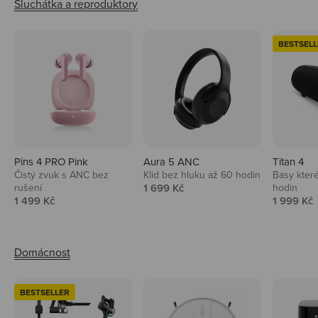
BESTSELL
Pins 4 PRO Pink
Aura 5 ANC
Titan 4
Čistý zvuk s ANC bez
Klid bez hluku až 60 hodin
Basy které
Prodejní cena
rušení
1 699 Kč
hodin
Prodejní cena
Prodejní 
1 499 Kč
1 999 Kč
BESTSELLER