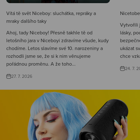
Vítá tě svět Niceboy: sluchátka, repráky a
Nicetobep
mraky dalšího taky
Vytvořili
Ahoj, tady Niceboy! Přesně takhle tě od
lásky, po
letošního jara v Niceboyi zdravíme všude, kudy
bezpečné
chodíme. Letos slavíme své 10. narozeniny a
ukázat s
rozhodli jsme se, že si k nim věnujeme
chce vzká
pořádnou proměnu. A že toho...
24. 7. 
27. 7. 2026