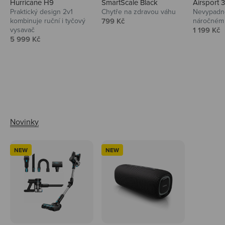
Hurricane H9
SmartScale Black
Airsport 
Praktický design 2v1
Chytře na zdravou váhu
Nevypadno
Prodejní cena
kombinuje ruční i tyčový
799 Kč
náročném 
Prodejní 
vysavač
1 199 Kč
Prodejní cena
5 999 Kč
Ahoj tady Niceboy
NEW
NEW