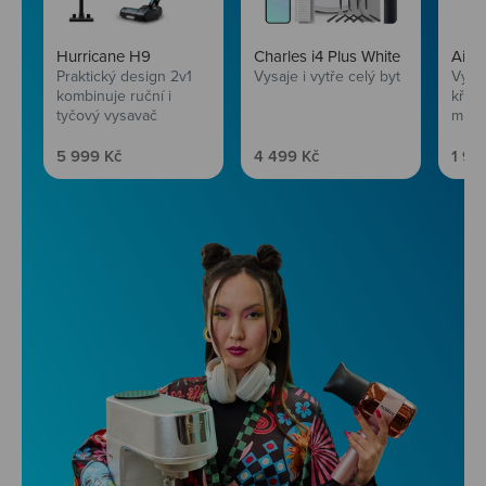
Hurricane H9
Charles i4 Plus White
AirF
Praktický design 2v1
Vysaje i vytře celý byt
Vychu
kombinuje ruční i
křup
tyčový vysavač
mini
Prodejní cena
Prodejní cena
Prod
5 999 Kč
4 499 Kč
1 99