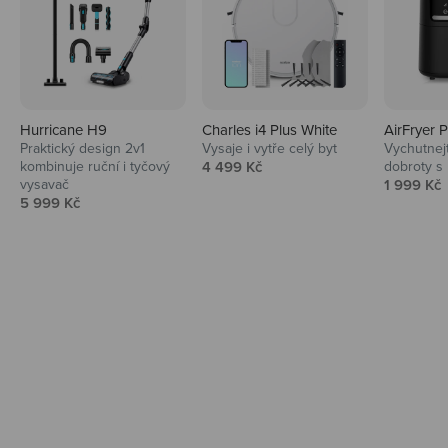
Hurricane H9
Charles i4 Plus White
AirFryer 
Audio
Praktický design 2v1
Vysaje i vytře celý byt
Vychutnej
Prodejní cena
kombinuje ruční i tyčový
4 499 Kč
dobroty s
Niceboy sluchátka a repráky ti padnou
Prodejní 
vysavač
1 999 Kč
do noty.
Prodejní cena
5 999 Kč
Prozkoumat