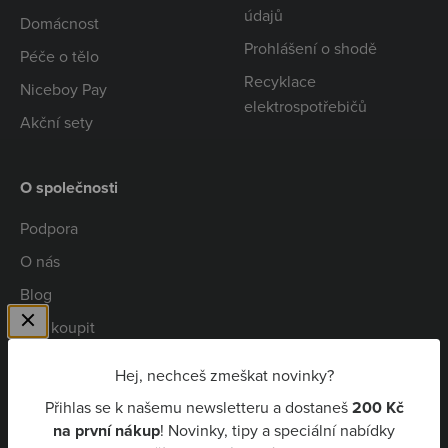
údajů
Domácnost
Prohlášení o shodě
Péče o tělo
Recyklace
Niceboy Pay
elektrospotřebičů
Akční sety
O společnosti
Podpora
O nás
Blog
Kde koupit
Spolupráce
Hej, nechceš zmeškat novinky?
Kariéra
Přihlas se k našemu newsletteru a dostaneš
200 Kč
Niceboy Pay
na první nákup
! Novinky, tipy a speciální nabídky