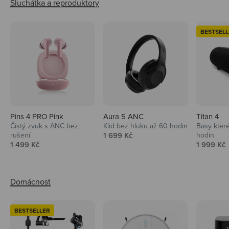
BESTSELL
Pins 4 PRO Pink
Aura 5 ANC
Titan 4
Čistý zvuk s ANC bez
Klid bez hluku až 60 hodin
Basy které
Prodejní cena
rušení
1 699 Kč
hodin
Prodejní cena
Prodejní 
1 499 Kč
1 999 Kč
BESTSELLER