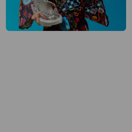
Niceboy ONE Ultra
Hlídá ti zdraví, spánek i pohyb a ještě k
tomu platí.
Prozkoumat
Péče o vlasy
Zbraň, co dodá tvým vlasům svěží vítr?
Péče o vlasy od Niceboye.