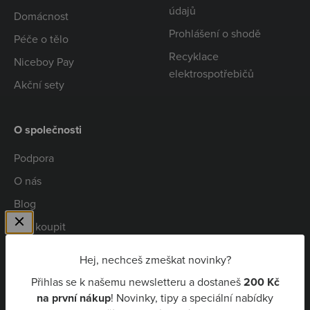
údajů
Domácnost
Prohlášení o shodě
Péče o tělo
Recyklace
Niceboy Pay
elektrospotřebičů
Akční sety
O společnosti
Podpora
O nás
Blog
Kde koupit
Spolupráce
Hej, nechceš zmeškat novinky?
Kariéra
Přihlas se k našemu newsletteru a dostaneš
200 Kč
Niceboy Pay
na první nákup
! Novinky, tipy a speciální nabídky