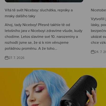
Vítá tě svět Niceboy: sluchátka, repráky a
Nicetobep
mraky dalšího taky
Vytvořili
Ahoj, tady Niceboy! Přesně takhle tě od
lásky, po
letošního jara v Niceboyi zdravíme všude, kudy
bezpečné
chodíme. Letos slavíme své 10. narozeniny a
ukázat s
rozhodli jsme se, že si k nim věnujeme
chce vzká
pořádnou proměnu. A že toho...
24. 7. 
27. 7. 2026