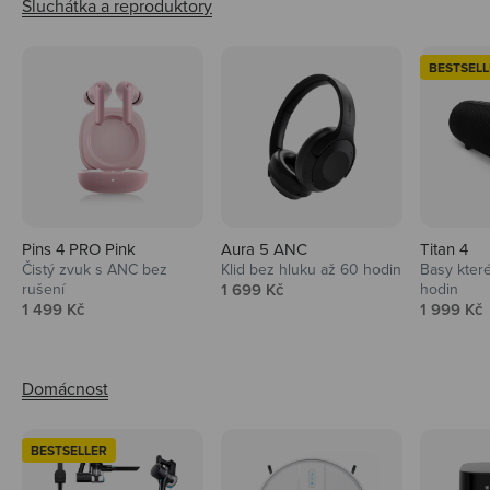
BESTSELL
Pins 4 PRO Pink
Aura 5 ANC
Titan 4
Čistý zvuk s ANC bez
Klid bez hluku až 60 hodin
Basy které
Prodejní cena
rušení
1 699 Kč
hodin
Prodejní cena
Prodejní 
1 499 Kč
1 999 Kč
BESTSELLER