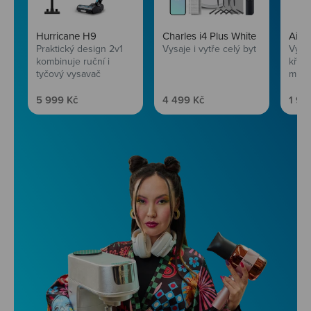
Hurricane H9
Charles i4 Plus White
AirF
Praktický design 2v1
Vysaje i vytře celý byt
Vychu
kombinuje ruční i
křup
tyčový vysavač
mini
Prodejní cena
Prodejní cena
Prod
5 999 Kč
4 499 Kč
1 99