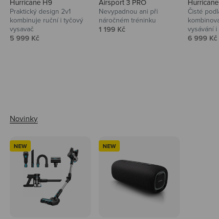
Hurricane H9
Airsport 3 PRO
Hurrican
Praktický design 2v1
Nevypadnou ani při
Čisté podl
kombinuje ruční i tyčový
náročném tréninku
kombinova
Prodejní cena
vysavač
1 199 Kč
vysávání i 
Prodejní cena
Prodejní 
5 999 Kč
6 999 Kč
Ahoj tady Niceboy
NEW
NEW