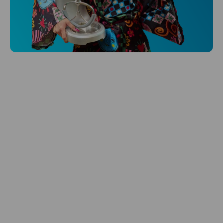
Niceboy ONE Ultra
Hlídá ti zdraví, spánek i pohyb a ještě k
tomu platí.
Prozkoumat
Péče o vlasy
Zbraň, co dodá tvým vlasům svěží vítr?
Péče o vlasy od Niceboye.