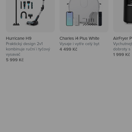
Hurricane H9
Charles i4 Plus White
AirFryer 
Audio
Praktický design 2v1
Vysaje i vytře celý byt
Vychutnej
Prodejní cena
kombinuje ruční i tyčový
4 499 Kč
dobroty s
Niceboy sluchátka a repráky ti padnou
Prodejní 
vysavač
1 999 Kč
do noty.
Prodejní cena
5 999 Kč
Prozkoumat